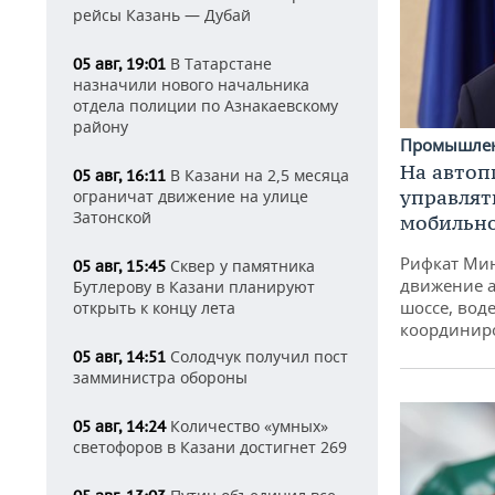
рейсы Казань — Дубай
В Татарстане
05 авг, 19:01
назначили нового начальника
отдела полиции по Азнакаевскому
району
Промышле
На автоп
В Казани на 2,5 месяца
05 авг, 16:11
управлят
ограничат движение на улице
Затонской
мобильн
Рифкат Мин
Сквер у памятника
05 авг, 15:45
движение а
Бутлерову в Казани планируют
шоссе, воде
открыть к концу лета
координир
Солодчук получил пост
05 авг, 14:51
замминистра обороны
Количество «умных»
05 авг, 14:24
светофоров в Казани достигнет 269