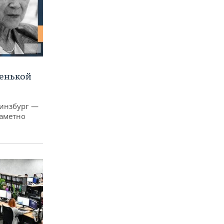
ленькой
Гинзбург —
заметно