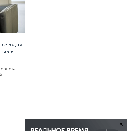
 сегодня
 весь
тернет-
бы
x