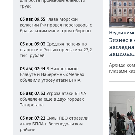
для роста производительности
труда
Глава Морской
05 авг, 09:35
коллегии РФ провел переговоры с
бразильским министром обороны
Недвижим
Бизнес в
Средняя пенсия по
05 авг, 09:03
наследия
старости в России превысила 27,2
национа
тыс. рублей
Аренда ко
В Нижнекамске,
05 авг, 07:44
глазами ка
Елабуге и Набережных Челнах
объявили угрозу атаки БПЛА
Угроза атаки БПЛА
05 авг, 07:33
объявлена еще в двух городах
Татарстана
Силы ПВО отразили
05 авг, 07:22
атаку БПЛА в Зеленодольском
районе