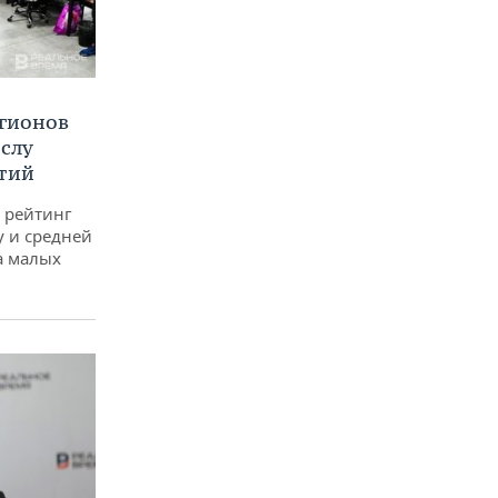
егионов
ислу
тий
 рейтинг
у и средней
а малых