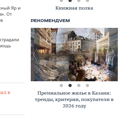
Книжная полка
сный Яр и
». От
 в
острадали
омощь
ал в
Премиальное жилье в Казани:
тренды, критерии, покупатели в
2026 году