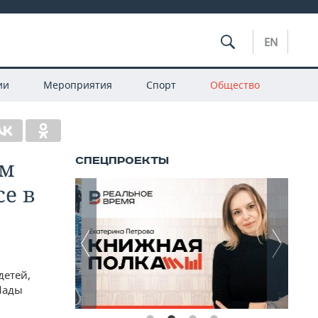
EN
ии
Мероприятия
Спорт
Общество
ом
е в
детей,
Лады