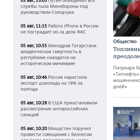
Путин объединил все
05 авг, 13:03
службы тыла Минобороны под
руководством Солодчука
Работа iPhone в России
05 авг, 11:15
не пострадает из-за дела ФАС
Общество
Минздрав Татарстана:
05 авг, 10:55
Топливны
младенческая смертность в
преодоле
республике находится на
историческом минимуме
Патриарх К
«Татнефть»
Россия нарастила
05 авг, 10:46
мошенников
экспорт шоколада на 18% за
дней»
полгода
В США приостановили
05 авг, 10:28
рассмотрение антироссийских
санкций
Мишустин поручил
05 авг, 10:20
провести совещания с бизнесом