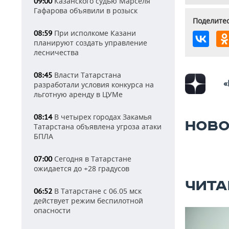
Казанского судью Марселя
09:00
Гафарова объявили в розыск
Поделитес
При исполкоме Казани
08:59
планируют создать управление
лесничества
Власти Татарстана
08:45
«
разработали условия конкурса на
льготную аренду в ЦУМе
В четырех городах Закамья
08:14
НОВО
Татарстана объявлена угроза атаки
БПЛА
Сегодня в Татарстане
07:00
ожидается до +28 градусов
ЧИТА
В Татарстане с 06.05 мск
06:52
действует режим беспилотной
опасности