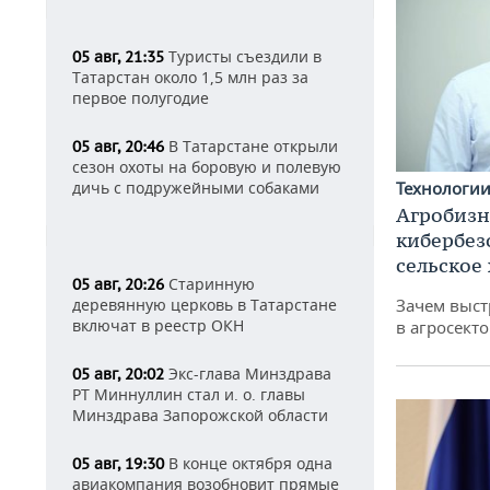
Туристы съездили в
05 авг, 21:35
Татарстан около 1,5 млн раз за
первое полугодие
В Татарстане открыли
05 авг, 20:46
сезон охоты на боровую и полевую
Технологи
дичь с подружейными собаками
Агробизн
кибербез
сельское
Старинную
05 авг, 20:26
Зачем выст
деревянную церковь в Татарстане
включат в реестр ОКН
в агросекто
Экс-глава Минздрава
05 авг, 20:02
РТ Миннуллин стал и. о. главы
Минздрава Запорожской области
В конце октября одна
05 авг, 19:30
авиакомпания возобновит прямые