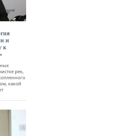
ргия
ан и
у к
»
дных
чистке рек,
копленного
ом, какой
ет