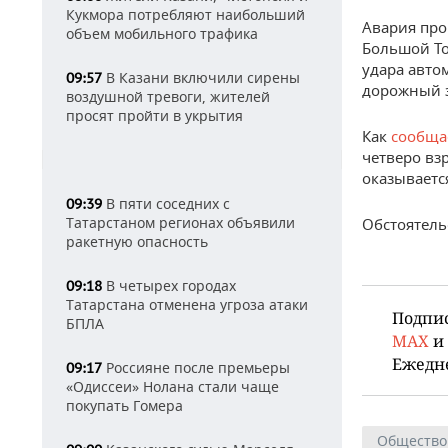
Кукмора потребляют наибольший
Авария про
объем мобильного трафика
Большой То
удара авто
В Казани включили сирены
09:57
дорожный з
воздушной тревоги, жителей
просят пройти в укрытия
Как
сообща
четверо вз
оказываетс
В пяти соседних с
09:39
Татарстаном регионах объявили
Обстоятель
ракетную опасность
В четырех городах
09:18
Татарстана отменена угроза атаки
Подпи
БПЛА
MAX
и
Ежедн
Россияне после премьеры
09:17
«Одиссеи» Нолана стали чаще
покупать Гомера
Общество