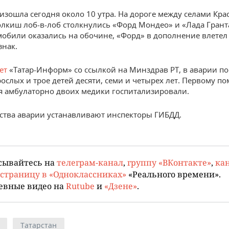
изошла сегодня около 10 утра. На дороге между селами Кра
лкиш лоб-в-лоб столкнулись «Форд Мондео» и «Лада Гранта
мобили оказались на обочине, «Форд» в дополнение влетел
нак.
ет
«Татар-Информ» со ссылкой на Минздрав РТ, в аварии п
рослых и трое детей десяти, семи и четырех лет. Первому п
я амбулаторно двоих медики госпитализировали.
ства аварии устанавливают инспекторы ГИБДД.
сывайтесь на
телеграм-канал
,
группу «ВКонтакте»
,
кан
страницу в «Одноклассниках»
«Реального времени».
евные видео на
Rutube
и
«Дзене»
.
Татарстан