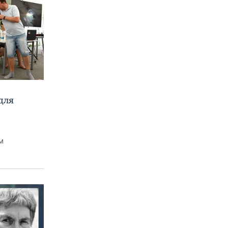
для
м