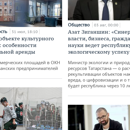
Общество
03 авг, 00:00
Азат Зиганшин: «Сине
ость
31 июл, 18:10
власти, бизнеса, гражд
 объекте культурного
науки ведет республик
: особенности
экологическому успеху
льной аренды
Министр экологии и приро
ммерческих площадей в ОКН
ресурсов Татарстана — о рас
занских предпринимателей
рекультивации объектов на
вреда, о цифровизации и о т
будет республика через 10 л