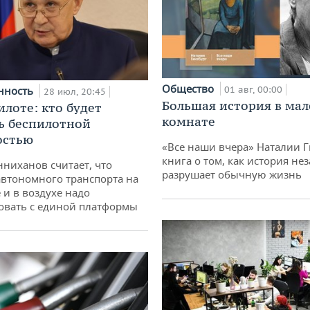
Общество
нность
01 авг, 00:00
28 июл, 20:45
Большая история в ма
илоте: кто будет
комнате
ь беспилотной
остью
«Все наши вчера» Наталии 
книга о том, как история не
ниханов считает, что
разрушает обычную жизнь
втономного транспорта на
 и в воздухе надо
овать с единой платформы