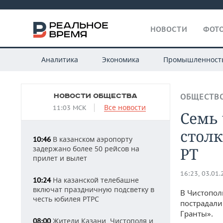
НОВОСТИ
ФОТО
Аналитика
Экономика
Промышленност
НОВОСТИ ОБЩЕСТВА
ОБЩЕСТВ
Все новости
11:03 МСК
Семь 
столк
В казанском аэропорту
10:46
задержано более 50 рейсов на
РТ
прилет и вылет
16:23, 03.01
На казанской телебашне
10:24
включат праздничную подсветку в
В Чистопол
честь юбилея РТРС
пострадали
Гранты».
Жители Казани, Чистополя и
08:00