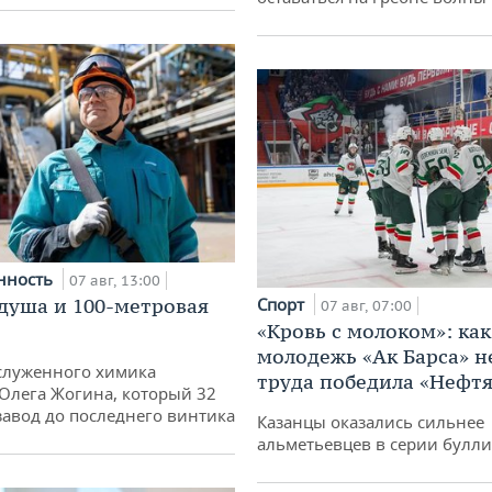
нность
07 авг, 13:00
душа и 100-метровая
Спорт
07 авг, 07:00
«Кровь с молоком»: как
молодежь «Ак Барса» н
служенного химика
труда победила «Нефт
 Олега Жогина, который 32
 завод до последнего винтика
Казанцы оказались сильнее
альметьевцев в серии булл