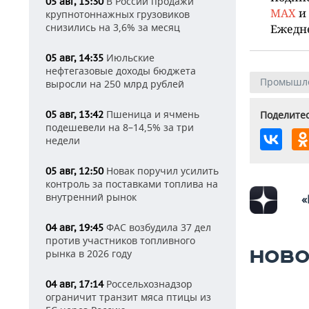
В России продажи
05 авг, 15:30
MAX
и
крупнотоннажных грузовиков
снизились на 3,6% за месяц
Ежедн
Июльские
05 авг, 14:35
нефтегазовые доходы бюджета
Промышл
выросли на 250 млрд рублей
Пшеница и ячмень
05 авг, 13:42
Поделитес
подешевели на 8–14,5% за три
недели
Новак поручил усилить
05 авг, 12:50
контроль за поставками топлива на
внутренний рынок
«
ФАС возбудила 37 дел
04 авг, 19:45
против участников топливного
НОВО
рынка в 2026 году
Россельхознадзор
04 авг, 17:14
ограничит транзит мяса птицы из