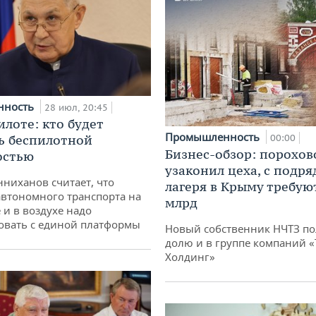
нность
28 июл, 20:45
илоте: кто будет
Промышленность
ь беспилотной
00:00
Бизнес-обзор: порохов
остью
узаконил цеха, с подр
ниханов считает, что
лагеря в Крыму требуют
втономного транспорта на
млрд
 и в воздухе надо
овать с единой платформы
Новый собственник НЧТЗ п
долю и в группе компаний 
Холдинг»