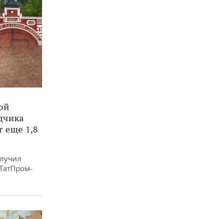
ой
ядчика
 еще 1,8
олучил
«ТатПром-