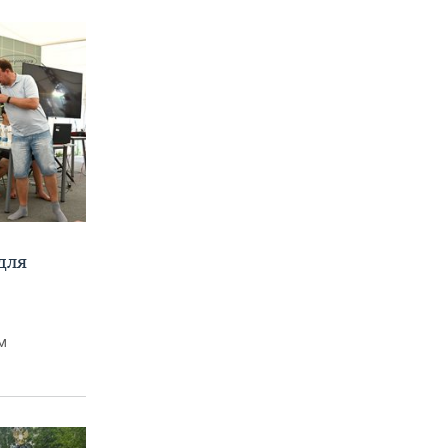
для
м