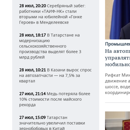
Серебряный забег:
28 июл, 20:20
работники «ТАИФ-НК» стали
вторыми на юбилейной «Гонке
Героев» в Менделеевске
В Татарстане на
28 июл, 18:17
модернизацию
Промышле
сельскохозяйственного
На автоп
производства выделят более 3
управлят
млрд рублей
мобильн
В Казани вырос спрос
28 июл, 10:21
Рифкат Мин
на автозапчасти — на 7,5% за
движение а
квартал
шоссе, воде
координир
Медь потеряла более
27 июл, 21:14
10% стоимости после майского
рекорда
Татарстан
27 июл, 15:09
значительно увеличил поставки
зернобобовых в Китай