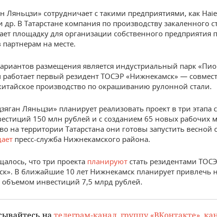
н Ляньцзи» сотрудничает с такими предприятиями, как Haier
и др. В Татарстане компания по производству закаленного с
ает площадку для организации собственного предприятия п
 партнерам на месте.
ариантов размещения является индустриальный парк «Пио
м работает первый резидент ТОСЭР «Нижнекамск» — совмес
китайское производство по окрашиванию рулонной стали.
цзяган Ляньцзи» планирует реализовать проект в три этапа 
естиций 150 млн рублей и с созданием 65 новых рабочих м
во на территории Татарстана они готовы запустить весной
ает
пресс-служба Нижнекамского района.
щалось, что три проекта
планируют
стать резидентами ТОС
к». В ближайшие 10 лет Нижнекамск планирует привлечь н
 объемом инвестиций 7,5 млрд рублей.
сывайтесь на
телеграм-канал
,
группу «ВКонтакте»
,
кан