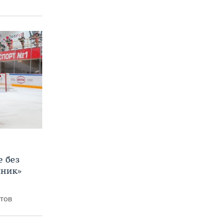
е без
яник»
итов