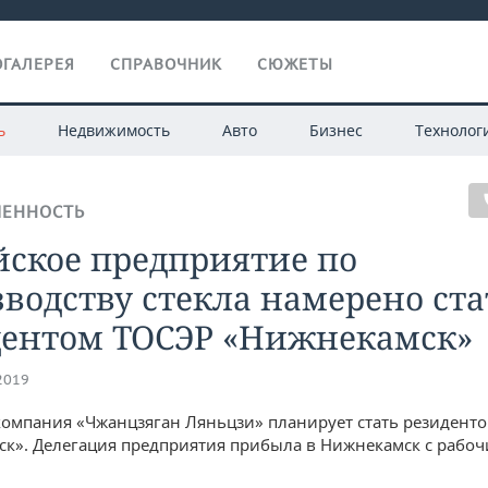
ГАЛЕРЕЯ
СПРАВОЧНИК
СЮЖЕТЫ
ь
Недвижимость
Авто
Бизнес
Технолог
ЕННОСТЬ
йское предприятие по
водству стекла намерено ста
дентом ТОСЭР «Нижнекамск»
.2019
компания «Чжанцзяган Ляньцзи» планирует стать резидент
к». Делегация предприятия прибыла в Нижнекамск с рабо