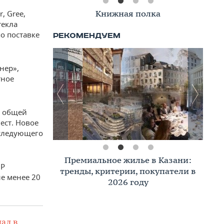
Книжная полка
, Gree,
текла
о поставке
нер»,
тное
с общей
ест. Новое
 следующего
Премиальное жилье в Казани:
ЭР
тренды, критерии, покупатели в
е менее 20
2026 году
ал в