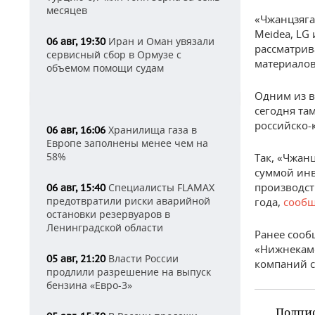
месяцев
«Чжанцзяга
Meidea, LG 
Иран и Оман увязали
06 авг, 19:30
рассматрив
сервисный сбор в Ормузе с
материалов
объемом помощи судам
Одним из в
сегодня та
российско-
Хранилища газа в
06 авг, 16:06
Европе заполнены менее чем на
58%
Так, «Чжан
суммой инв
производст
Специалисты FLAMAX
06 авг, 15:40
предотвратили риски аварийной
года,
сообщ
остановки резервуаров в
Ленинградской области
Ранее сооб
«Нижнекамс
Власти России
05 авг, 21:20
компаний с
продлили разрешение на выпуск
бензина «Евро-3»
Подпи