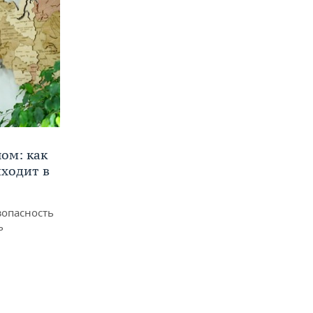
ом: как
ходит в
зопасность
ь