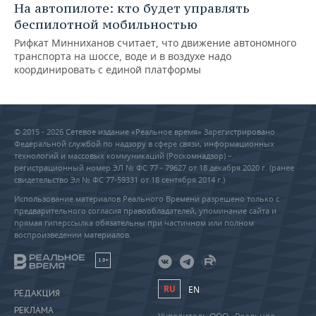
На автопилоте: кто будет управлять
беспилотной мобильностью
Рифкат Минниханов считает, что движение автономного
транспорта на шоссе, воде и в воздухе надо
координировать с единой платформы
© 2015 - 2026 Сетевое издание «Реальное время» Зарегистрировано
Федеральной службой по надзору в сфере связи, информационных
технологий и массовых коммуникаций (Роскомнадзор) –
регистрационный номер ЭЛ № ФС 77 - 79627 от 18 декабря 2020 г. (ранее
свидетельство Эл № ФС 77-59331 от 18 сентября 2014 г.)
Использование материалов Реального Времени разрешено только с
предварительного согласия правообладателей, упоминание сайта и
прямая гиперссылка обязательны при частичном или полном
воспроизведении материалов.
18+
RU
EN
РЕДАКЦИЯ
РЕКЛАМА