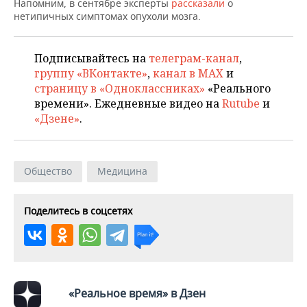
ВОДНЫЕ ВИДЫ СПОРТА
ОБРАЗОВАНИЕ
Напомним, в сентябре эксперты
рассказали
о
нетипичных симптомах опухоли мозга.
ХОККЕЙ С МЯЧОМ
ПРОИСШЕСТВИЯ
Подписывайтесь на
телеграм-канал
,
группу «ВКонтакте»
,
канал в MAX
и
страницу в «Одноклассниках»
«Реального
времени». Ежедневные видео на
Rutube
и
«Дзене»
.
Общество
Медицина
Поделитесь в соцсетях
«Реальное время» в Дзен