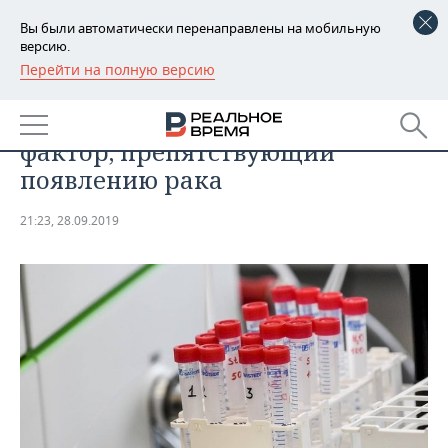
Вы были автоматически перенаправлены на мобильную
версию.
Перейти на полную версию
РЕГИОНЫ
ОБЩЕСТВО
Ученые выявили неожиданный
БАШКОРТОСТАН
НОВОСТИ
фактор, препятствующий
ТАТАРСТАН
АНАЛИТИКА
появлению рака
УДМУРТИЯ
НОВОСТИ АНАЛИТИКИ
ЭКОНОМИКА
21:23, 28.09.2019
ДЕКЛАРАЦИИ О ДОХОДАХ
НОВОСТИ ЭКОНОМИКИ
ПРОМЫШЛЕННОСТЬ
КОРОЛИ ГОСЗАКАЗА ПФО
ФИНАНСЫ
НОВОСТИ
НЕДВИЖИМОСТЬ
ПРОМЫШЛЕННОСТИ
ВУЗЫ ТАТАРСТАНА
БАНКИ
НОВОСТИ НЕДВИЖИМОСТИ
АВТО
АГРОПРОМ
КОМУ ПРИНАДЛЕЖАТ
БЮДЖЕТ
НОВОСТИ АВТО
БИЗНЕС
ТОРГОВЫЕ ЦЕНТРЫ
МАШИНОСТРОЕНИЕ
ТАТАРСТАНА
ИНВЕСТИЦИИ
НОВОСТИ БИЗНЕСА
ТЕХНОЛОГИИ