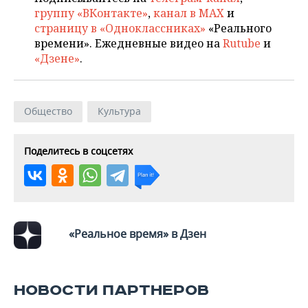
ВОДНЫЕ ВИДЫ СПОРТА
ОБРАЗОВАНИЕ
группу «ВКонтакте»
,
канал в MAX
и
страницу в «Одноклассниках»
«Реального
ХОККЕЙ С МЯЧОМ
ПРОИСШЕСТВИЯ
времени». Ежедневные видео на
Rutube
и
«Дзене»
.
Общество
Культура
Поделитесь в соцсетях
«Реальное время» в Дзен
НОВОСТИ ПАРТНЕРОВ