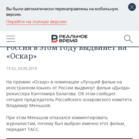
Вы были автоматически перенаправлены на мобильную
версию.
Перейти на полную версию
РЕГИОНЫ
ОБЩЕСТВО
Стало известно, какой фильм
БАШКОРТОСТАН
НОВОСТИ
Россия в этом году выдвинет на
ТАТАРСТАН
АНАЛИТИКА
«Оскар»
УДМУРТИЯ
НОВОСТИ АНАЛИТИКИ
ЭКОНОМИКА
19:52, 24.09.2019
ДЕКЛАРАЦИИ О ДОХОДАХ
НОВОСТИ ЭКОНОМИКИ
ПРОМЫШЛЕННОСТЬ
На премию «Оскар» в номинации «Лучший фильм на
иностранном языке» от России выдвинут фильм «Дылда»
КОРОЛИ ГОСЗАКАЗА ПФО
ФИНАНСЫ
НОВОСТИ
НЕДВИЖИМОСТЬ
режиссера Кантемира Балагова. Об этом сообщил
ПРОМЫШЛЕННОСТИ
сегодня председатель Российского оскаровского комитета
Владимир Меньшов.
ВУЗЫ ТАТАРСТАНА
БАНКИ
НОВОСТИ НЕДВИЖИМОСТИ
АВТО
АГРОПРОМ
При этом Меньшов отказался комментировать
КОМУ ПРИНАДЛЕЖАТ
БЮДЖЕТ
НОВОСТИ АВТО
БИЗНЕС
журналистам, почему был выбран именно этот фильм,
ТОРГОВЫЕ ЦЕНТРЫ
МАШИНОСТРОЕНИЕ
передает ТАСС.
ТАТАРСТАНА
ИНВЕСТИЦИИ
НОВОСТИ БИЗНЕСА
ТЕХНОЛОГИИ