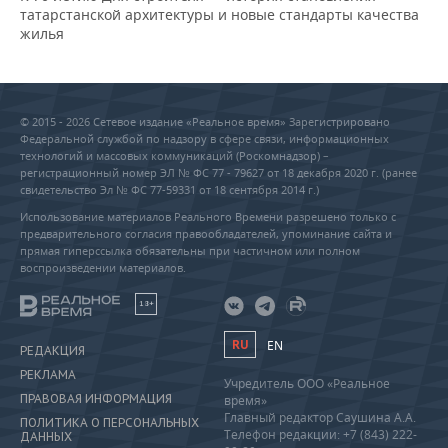
татарстанской архитектуры и новые стандарты качества
жилья
© 2015 - 2026 Сетевое издание «Реальное время» Зарегистрировано
Федеральной службой по надзору в сфере связи, информационных
технологий и массовых коммуникаций (Роскомнадзор) –
регистрационный номер ЭЛ № ФС 77 - 79627 от 18 декабря 2020 г. (ранее
свидетельство Эл № ФС 77-59331 от 18 сентября 2014 г.)
Использование материалов Реального Времени разрешено только с
предварительного согласия правообладателей, упоминание сайта и
прямая гиперссылка обязательны при частичном или полном
воспроизведении материалов.
18+
RU
EN
РЕДАКЦИЯ
РЕКЛАМА
Учредитель ООО «Реальное
ПРАВОВАЯ ИНФОРМАЦИЯ
время»
Главный редактор Саушина А.А.
ПОЛИТИКА О ПЕРСОНАЛЬНЫХ
Телефон редакции: +7 (843) 222-
ДАННЫХ