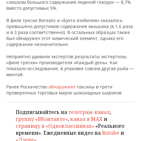
НЕФТЕХИМИЯ
слишком большого содержания ледяной глазури — 8,7%
вместо допустимых 5%.
РОЗНИЧНАЯ ТОРГОВЛЯ
НОВОСТИ ТЕХНОЛОГИЙ
МЕРОПРИЯТИЯ
НЕФТЬ
В филе трески Borealis и «Бухта изобилия» оказалось
ТРАНСПОРТ
IT
НОВОСТИ МЕРОПРИЯТИЙ
СПОРТ
превышено допустимое содержание мышьяка (в 1,6 раза
ОПК
и в 3 раза соответственно). В остальных образцах также
был обнаружен этот химический элемент, однако его
УСЛУГИ
МЕДИА
ВЫЕЗДНАЯ РЕДАКЦИЯ
НОВОСТИ СПОРТА
ОБЩЕСТВО
содержание незначительно.
ЭНЕРГЕТИКА
ТЕЛЕКОММУНИКАЦИИ
БИЗНЕС-БРАНЧИ
ФУТБОЛ
НОВОСТИ ОБЩЕСТВА
ФОТОГАЛЕРЕЯ
Неприятно удивили экспертов результаты экспертизы
«филе трески» производителя «Каждый день». Как
показало исследование, в упаковке совсем другая рыба —
ONLINE-КОНФЕРЕНЦИИ
ХОККЕЙ
ВЛАСТЬ
СЮЖЕТЫ
минтай.
ОТКРЫТАЯ ЛЕКЦИЯ
БАСКЕТБОЛ
ИНФРАСТРУКТУРА
СПРАВОЧНИК
Ранее Роскачество
обнаружило
токсины в трети
проверенных торговых марок шоколадных шариков.
ВОЛЕЙБОЛ
ИСТОРИЯ
СПИСОК ПЕРСОН
ПОЛНАЯ ВЕРСИЯ
Подписывайтесь на
телеграм-канал
,
КИБЕРСПОРТ
КУЛЬТУРА
СПИСОК КОМПАНИЙ
группу «ВКонтакте»
,
канал в MAX
и
страницу в «Одноклассниках»
«Реального
ФИГУРНОЕ КАТАНИЕ
МЕДИЦИНА
времени». Ежедневные видео на
Rutube
и
«Дзене»
.