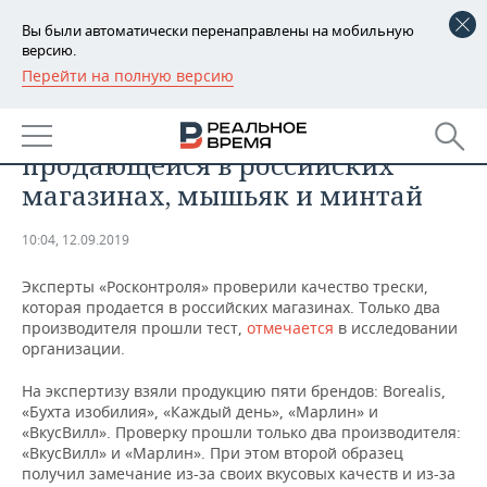
Вы были автоматически перенаправлены на мобильную
версию.
Перейти на полную версию
РЕГИОНЫ
ОБЩЕСТВО
Эксперты нашли в треске,
БАШКОРТОСТАН
НОВОСТИ
продающейся в российских
ТАТАРСТАН
АНАЛИТИКА
магазинах, мышьяк и минтай
УДМУРТИЯ
НОВОСТИ АНАЛИТИКИ
ЭКОНОМИКА
10:04, 12.09.2019
ДЕКЛАРАЦИИ О ДОХОДАХ
НОВОСТИ ЭКОНОМИКИ
ПРОМЫШЛЕННОСТЬ
Эксперты «Росконтроля» проверили качество трески,
которая продается в российских магазинах. Только два
КОРОЛИ ГОСЗАКАЗА ПФО
ФИНАНСЫ
НОВОСТИ
НЕДВИЖИМОСТЬ
производителя прошли тест,
отмечается
в исследовании
ПРОМЫШЛЕННОСТИ
организации.
ВУЗЫ ТАТАРСТАНА
БАНКИ
НОВОСТИ НЕДВИЖИМОСТИ
АВТО
На экспертизу взяли продукцию пяти брендов: Borealis,
АГРОПРОМ
«Бухта изобилия», «Каждый день», «Марлин» и
КОМУ ПРИНАДЛЕЖАТ
БЮДЖЕТ
НОВОСТИ АВТО
БИЗНЕС
«ВкусВилл». Проверку прошли только два производителя:
ТОРГОВЫЕ ЦЕНТРЫ
МАШИНОСТРОЕНИЕ
«ВкусВилл» и «Марлин». При этом второй образец
ТАТАРСТАНА
получил замечание из-за своих вкусовых качеств и из-за
ИНВЕСТИЦИИ
НОВОСТИ БИЗНЕСА
ТЕХНОЛОГИИ