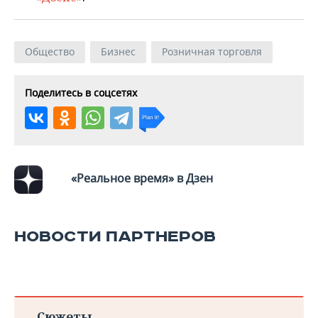
ВОДНЫЕ ВИДЫ СПОРТА
ОБРАЗОВАНИЕ
ХОККЕЙ С МЯЧОМ
ПРОИСШЕСТВИЯ
Общество
Бизнес
Розничная торговля
Поделитесь в соцсетях
«Реальное время» в Дзен
НОВОСТИ ПАРТНЕРОВ
Сюжеты