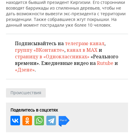
НЕФТЕХИМИЯ
находится бывший президент Киргизии. Его сторонники
возводят баррикады из спиленных деревьев, чтобы не
РОЗНИЧНАЯ ТОРГОВЛЯ
НОВОСТИ ТЕХНОЛОГИЙ
МЕРОПРИЯТИЯ
дать возможности вывезти экс-президента с территории
НЕФТЬ
резиденции. Также собравшиеся жгут покрышки. На
ТРАНСПОРТ
IT
НОВОСТИ МЕРОПРИЯТИЙ
СПОРТ
данный момент пострадали уже более 10 человек.
ОПК
УСЛУГИ
МЕДИА
ВЫЕЗДНАЯ РЕДАКЦИЯ
НОВОСТИ СПОРТА
ОБЩЕСТВО
ЭНЕРГЕТИКА
Подписывайтесь на
телеграм-канал
,
группу «ВКонтакте»
,
канал в MAX
и
ТЕЛЕКОММУНИКАЦИИ
БИЗНЕС-БРАНЧИ
ФУТБОЛ
НОВОСТИ ОБЩЕСТВА
ФОТОГАЛЕРЕЯ
страницу в «Одноклассниках»
«Реального
времени». Ежедневные видео на
Rutube
и
ONLINE-КОНФЕРЕНЦИИ
ХОККЕЙ
ВЛАСТЬ
СЮЖЕТЫ
«Дзене»
.
ОТКРЫТАЯ ЛЕКЦИЯ
БАСКЕТБОЛ
ИНФРАСТРУКТУРА
СПРАВОЧНИК
Происшествия
ВОЛЕЙБОЛ
ИСТОРИЯ
СПИСОК ПЕРСОН
ПОЛНАЯ ВЕРСИЯ
КИБЕРСПОРТ
КУЛЬТУРА
СПИСОК КОМПАНИЙ
Поделитесь в соцсетях
ФИГУРНОЕ КАТАНИЕ
МЕДИЦИНА