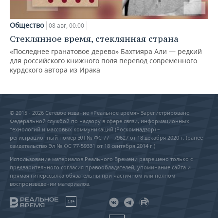
Общество
08 авг, 00:00
Стеклянное время, стеклянная страна
«Последнее гранатовое дерево» Бахтияра Али — редкий
для российского книжного поля перевод современного
курдского автора из Ирака
© 2015 - 2026 Сетевое издание «Реальное время» Зарегистрировано
Федеральной службой по надзору в сфере связи, информационных
технологий и массовых коммуникаций (Роскомнадзор) –
регистрационный номер ЭЛ № ФС 77 - 79627 от 18 декабря 2020 г. (ранее
свидетельство Эл № ФС 77-59331 от 18 сентября 2014 г.)
Использование материалов Реального Времени разрешено только с
предварительного согласия правообладателей, упоминание сайта и
прямая гиперссылка обязательны при частичном или полном
воспроизведении материалов.
18+