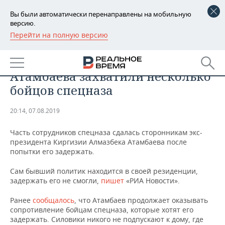
Вы были автоматически перенаправлены на мобильную
версию.
Перейти на полную версию
РЕГИОНЫ
ПРОИСШЕСТВИЯ
СМИ сообщили, что сторонники
БАШКОРТОСТАН
НОВОСТИ
Атамбаева захватили несколько
ТАТАРСТАН
АНАЛИТИКА
бойцов спецназа
УДМУРТИЯ
НОВОСТИ АНАЛИТИКИ
ЭКОНОМИКА
20:14, 07.08.2019
ДЕКЛАРАЦИИ О ДОХОДАХ
НОВОСТИ ЭКОНОМИКИ
ПРОМЫШЛЕННОСТЬ
Часть сотрудников спецназа сдалась сторонникам экс-
президента Киргизии Алмазбека Атамбаева после
КОРОЛИ ГОСЗАКАЗА ПФО
ФИНАНСЫ
НОВОСТИ
НЕДВИЖИМОСТЬ
попытки его задержать.
ПРОМЫШЛЕННОСТИ
Сам бывший политик находится в своей резиденции,
ВУЗЫ ТАТАРСТАНА
БАНКИ
НОВОСТИ НЕДВИЖИМОСТИ
АВТО
задержать его не смогли,
пишет
«РИА Новости».
АГРОПРОМ
КОМУ ПРИНАДЛЕЖАТ
БЮДЖЕТ
НОВОСТИ АВТО
БИЗНЕС
Ранее
сообщалось
, что Атамбаев продолжает оказывать
ТОРГОВЫЕ ЦЕНТРЫ
МАШИНОСТРОЕНИЕ
сопротивление бойцам спецназа, которые хотят его
ТАТАРСТАНА
задержать. Силовики никого не подпускают к дому, где
ИНВЕСТИЦИИ
НОВОСТИ БИЗНЕСА
ТЕХНОЛОГИИ