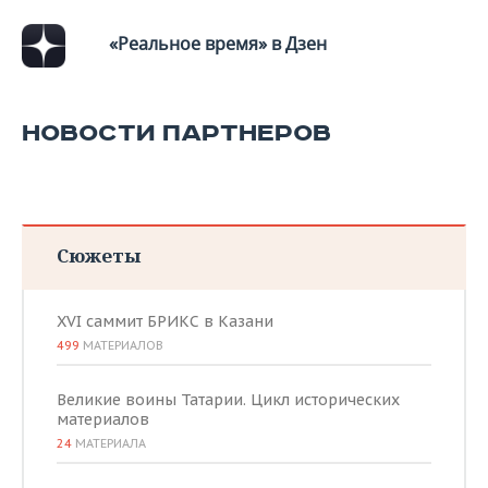
ВОДНЫЕ ВИДЫ СПОРТА
ОБРАЗОВАНИЕ
«Реальное время» в Дзен
ХОККЕЙ С МЯЧОМ
ПРОИСШЕСТВИЯ
НОВОСТИ ПАРТНЕРОВ
Сюжеты
XVI саммит БРИКС в Казани
499
МАТЕРИАЛОВ
Великие воины Татарии. Цикл исторических
материалов
24
МАТЕРИАЛА