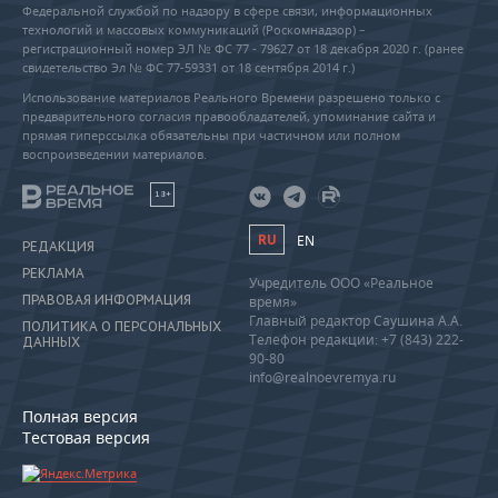
Федеральной службой по надзору в сфере связи, информационных
технологий и массовых коммуникаций (Роскомнадзор) –
регистрационный номер ЭЛ № ФС 77 - 79627 от 18 декабря 2020 г. (ранее
свидетельство Эл № ФС 77-59331 от 18 сентября 2014 г.)
Использование материалов Реального Времени разрешено только с
предварительного согласия правообладателей, упоминание сайта и
прямая гиперссылка обязательны при частичном или полном
воспроизведении материалов.
18+
RU
EN
РЕДАКЦИЯ
РЕКЛАМА
Учредитель ООО «Реальное
ПРАВОВАЯ ИНФОРМАЦИЯ
время»
Главный редактор Саушина А.А.
ПОЛИТИКА О ПЕРСОНАЛЬНЫХ
Телефон редакции: +7 (843) 222-
ДАННЫХ
90-80
info@realnoevremya.ru
Полная версия
Тестовая версия