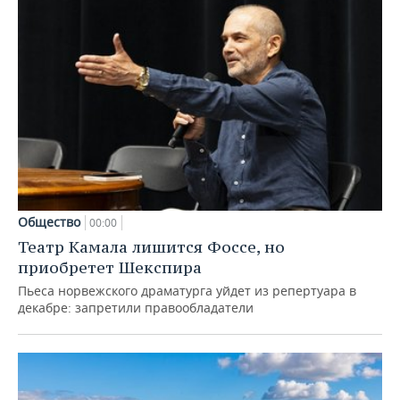
Общество
00:00
Театр Камала лишится Фоссе, но
приобретет Шекспира
Пьеса норвежского драматурга уйдет из репертуара в
декабре: запретили правообладатели