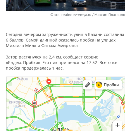
НЕФТЕХИМИЯ
РОЗНИЧНАЯ ТОРГОВЛЯ
НОВОСТИ ТЕХНОЛОГИЙ
МЕРОПРИЯТИЯ
НЕФТЬ
Фото: realnoevremya.ru / Максим Платонов
ТРАНСПОРТ
IT
НОВОСТИ МЕРОПРИЯТИЙ
СПОРТ
ОПК
Сегодня вечером загруженность улиц в Казани составила
УСЛУГИ
МЕДИА
ВЫЕЗДНАЯ РЕДАКЦИЯ
НОВОСТИ СПОРТА
ОБЩЕСТВО
6 баллов. Самой длинной оказалась пробка на улицах
ЭНЕРГЕТИКА
Михаила Миля и Фатыха Амирхана.
ТЕЛЕКОММУНИКАЦИИ
БИЗНЕС-БРАНЧИ
ФУТБОЛ
НОВОСТИ ОБЩЕСТВА
ФОТОГАЛЕРЕЯ
Затор растянулся на 2,4 км, сообщает сервис
«Яндекс.Пробки». Его пик пришелся на 17:52. Всего же
ONLINE-КОНФЕРЕНЦИИ
ХОККЕЙ
ВЛАСТЬ
СЮЖЕТЫ
пробка продержалась 1 час.
ОТКРЫТАЯ ЛЕКЦИЯ
БАСКЕТБОЛ
ИНФРАСТРУКТУРА
СПРАВОЧНИК
ВОЛЕЙБОЛ
ИСТОРИЯ
СПИСОК ПЕРСОН
ПОЛНАЯ ВЕРСИЯ
КИБЕРСПОРТ
КУЛЬТУРА
СПИСОК КОМПАНИЙ
ФИГУРНОЕ КАТАНИЕ
МЕДИЦИНА