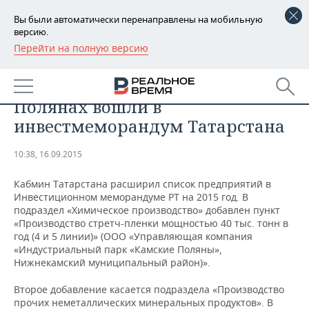
Вы были автоматически перенаправлены на мобильную
версию.
Перейти на полную версию
РЕГИОНЫ
​«Казанский ДСК» и производство
БАШКОРТОСТАН
НОВОСТИ
стретч-пленки в Камских
Полянах вошли в
ТАТАРСТАН
АНАЛИТИКА
инвестмеморандум Татарстана
УДМУРТИЯ
НОВОСТИ АНАЛИТИКИ
ЭКОНОМИКА
10:38, 16.09.2015
ДЕКЛАРАЦИИ О ДОХОДАХ
НОВОСТИ ЭКОНОМИКИ
ПРОМЫШЛЕННОСТЬ
Кабмин Татарстана расширил список предприятий в
Инвестиционном меморандуме РТ на 2015 год. В
КОРОЛИ ГОСЗАКАЗА ПФО
ФИНАНСЫ
НОВОСТИ
НЕДВИЖИМОСТЬ
подраздел «Химическое производство» добавлен пункт
ПРОМЫШЛЕННОСТИ
«Производство стретч-пленки мощностью 40 тыс. тонн в
год (4 и 5 линии)» (ООО «Управляющая компания
ВУЗЫ ТАТАРСТАНА
БАНКИ
НОВОСТИ НЕДВИЖИМОСТИ
АВТО
«Индустриальный парк «Камские Поляны»,
АГРОПРОМ
Нижнекамский муниципальный район)».
КОМУ ПРИНАДЛЕЖАТ
БЮДЖЕТ
НОВОСТИ АВТО
БИЗНЕС
ТОРГОВЫЕ ЦЕНТРЫ
МАШИНОСТРОЕНИЕ
Второе добавление касается подраздела «Производство
ТАТАРСТАНА
прочих неметаллических минеральных продуктов». В
ИНВЕСТИЦИИ
НОВОСТИ БИЗНЕСА
ТЕХНОЛОГИИ