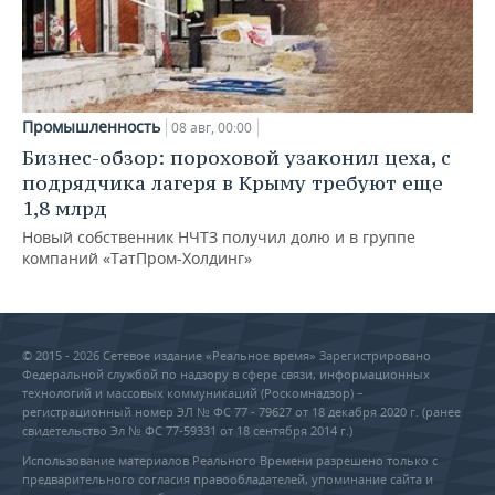
Промышленность
08 авг, 00:00
Бизнес-обзор: пороховой узаконил цеха, с
подрядчика лагеря в Крыму требуют еще
1,8 млрд
Новый собственник НЧТЗ получил долю и в группе
компаний «ТатПром-Холдинг»
© 2015 - 2026 Сетевое издание «Реальное время» Зарегистрировано
Федеральной службой по надзору в сфере связи, информационных
технологий и массовых коммуникаций (Роскомнадзор) –
регистрационный номер ЭЛ № ФС 77 - 79627 от 18 декабря 2020 г. (ранее
свидетельство Эл № ФС 77-59331 от 18 сентября 2014 г.)
Использование материалов Реального Времени разрешено только с
предварительного согласия правообладателей, упоминание сайта и