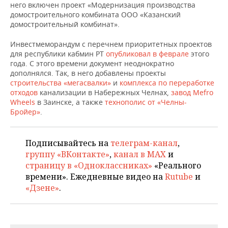
НЕФТЕХИМИЯ
него включен проект «Модернизация производства
домостроительного комбината ООО «Казанский
РОЗНИЧНАЯ ТОРГОВЛЯ
НОВОСТИ ТЕХНОЛОГИЙ
МЕРОПРИЯТИЯ
домостроительный комбинат».
НЕФТЬ
ТРАНСПОРТ
IT
НОВОСТИ МЕРОПРИЯТИЙ
СПОРТ
Инвестмеморандум с перечнем приоритетных проектов
ОПК
для республики кабмин РТ
опубликовал в феврале
этого
года. С этого времени документ неоднократно
УСЛУГИ
МЕДИА
ВЫЕЗДНАЯ РЕДАКЦИЯ
НОВОСТИ СПОРТА
ОБЩЕСТВО
дополнялся. Так, в него добавлены проекты
ЭНЕРГЕТИКА
строительства «мегасвалки»
и
комплекса по переработке
ТЕЛЕКОММУНИКАЦИИ
БИЗНЕС-БРАНЧИ
ФУТБОЛ
НОВОСТИ ОБЩЕСТВА
ФОТОГАЛЕРЕЯ
отходов
канализации в Набережных Челнах,
завод Mefro
Wheels
в Заинске, а также
технополис от «Челны-
Бройер»
.
ONLINE-КОНФЕРЕНЦИИ
ХОККЕЙ
ВЛАСТЬ
СЮЖЕТЫ
ОТКРЫТАЯ ЛЕКЦИЯ
БАСКЕТБОЛ
ИНФРАСТРУКТУРА
СПРАВОЧНИК
Подписывайтесь на
телеграм-канал
,
группу «ВКонтакте»
,
канал в MAX
и
ВОЛЕЙБОЛ
ИСТОРИЯ
СПИСОК ПЕРСОН
ПОЛНАЯ ВЕРСИЯ
страницу в «Одноклассниках»
«Реального
времени». Ежедневные видео на
Rutube
и
КИБЕРСПОРТ
КУЛЬТУРА
СПИСОК КОМПАНИЙ
«Дзене»
.
ФИГУРНОЕ КАТАНИЕ
МЕДИЦИНА