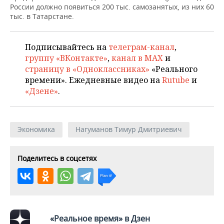
ВОДНЫЕ ВИДЫ СПОРТА
ОБРАЗОВАНИЕ
России должно появиться 200 тыс. самозанятых, из них 60
тыс. в Татарстане.
ХОККЕЙ С МЯЧОМ
ПРОИСШЕСТВИЯ
Подписывайтесь на
телеграм-канал
,
группу «ВКонтакте»
,
канал в MAX
и
страницу в «Одноклассниках»
«Реального
времени». Ежедневные видео на
Rutube
и
«Дзене»
.
Экономика
Нагуманов Тимур Дмитриевич
Поделитесь в соцсетях
«Реальное время» в Дзен