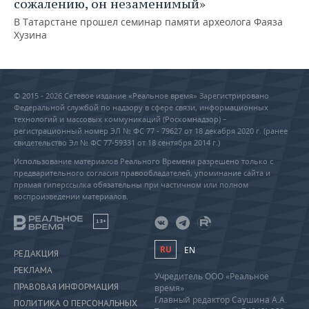
сожалению, он незаменимый»
В Татарстане прошел семинар памяти археолога Фаяза
Хузина
© 2015 - 2026 Сетевое издание «Реальное время» Зарегистрировано
Федеральной службой по надзору в сфере связи, информационных
технологий и массовых коммуникаций (Роскомнадзор) –
регистрационный номер ЭЛ № ФС 77 - 79627 от 18 декабря 2020 г. (ранее
свидетельство Эл № ФС 77-59331 от 18 сентября 2014 г.)
Использование материалов Реального Времени разрешено только с
предварительного согласия правообладателей, упоминание сайта и
прямая гиперссылка обязательны при частичном или полном
воспроизведении материалов.
18+
RU
EN
РЕДАКЦИЯ
РЕКЛАМА
Учредитель ООО «Реальное
ПРАВОВАЯ ИНФОРМАЦИЯ
время»
Главный редактор Саушина А.А.
ПОЛИТИКА О ПЕРСОНАЛЬНЫХ