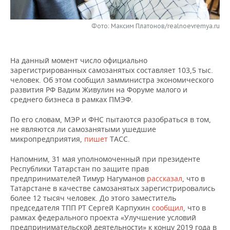
НЕФТЕХИМИЯ
РОЗНИЧНАЯ ТОРГОВЛЯ
НОВОСТИ ТЕХНОЛОГИЙ
МЕРОПРИЯТИЯ
НЕФТЬ
Фото: Максим Платонов/realnoevremya.ru
ТРАНСПОРТ
IT
НОВОСТИ МЕРОПРИЯТИЙ
СПОРТ
ОПК
На данный момент число официально
УСЛУГИ
МЕДИА
ВЫЕЗДНАЯ РЕДАКЦИЯ
НОВОСТИ СПОРТА
ОБЩЕСТВО
зарегистрированных самозанятых составляет 103,5 тыс.
ЭНЕРГЕТИКА
человек. Об этом сообщил замминистра экономического
ТЕЛЕКОММУНИКАЦИИ
БИЗНЕС-БРАНЧИ
ФУТБОЛ
НОВОСТИ ОБЩЕСТВА
развития РФ Вадим Живулин на Форуме малого и
ФОТОГАЛЕРЕЯ
среднего бизнеса в рамках ПМЭФ.
ONLINE-КОНФЕРЕНЦИИ
ХОККЕЙ
ВЛАСТЬ
СЮЖЕТЫ
По его словам, МЭР и ФНС пытаются разобраться в том,
не являются ли самозанятыми ушедшие
ОТКРЫТАЯ ЛЕКЦИЯ
БАСКЕТБОЛ
ИНФРАСТРУКТУРА
СПРАВОЧНИК
микропредприятия,
пишет
ТАСС.
Напомним, 31 мая уполномоченный при президенте
ВОЛЕЙБОЛ
ИСТОРИЯ
СПИСОК ПЕРСОН
ПОЛНАЯ ВЕРСИЯ
Республики Татарстан по защите прав
предпринимателей Тимур Нагуманов
рассказал
, что в
КИБЕРСПОРТ
КУЛЬТУРА
СПИСОК КОМПАНИЙ
Татарстане в качестве самозанятых зарегистрировались
более 12 тысяч человек. До этого заместитель
ФИГУРНОЕ КАТАНИЕ
МЕДИЦИНА
председателя ТПП РТ Сергей Карпухин
сообщил
, что в
рамках федерального проекта «Улучшение условий
предпринимательской деятельности» к концу 2019 года в