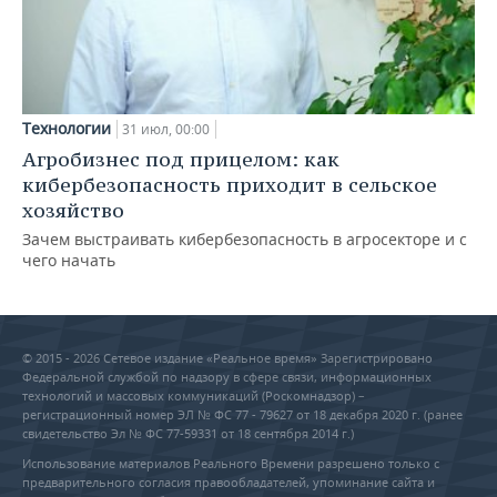
Технологии
31 июл, 00:00
Агробизнес под прицелом: как
кибербезопасность приходит в сельское
хозяйство
Зачем выстраивать кибербезопасность в агросекторе и с
чего начать
© 2015 - 2026 Сетевое издание «Реальное время» Зарегистрировано
Федеральной службой по надзору в сфере связи, информационных
технологий и массовых коммуникаций (Роскомнадзор) –
регистрационный номер ЭЛ № ФС 77 - 79627 от 18 декабря 2020 г. (ранее
свидетельство Эл № ФС 77-59331 от 18 сентября 2014 г.)
Использование материалов Реального Времени разрешено только с
предварительного согласия правообладателей, упоминание сайта и