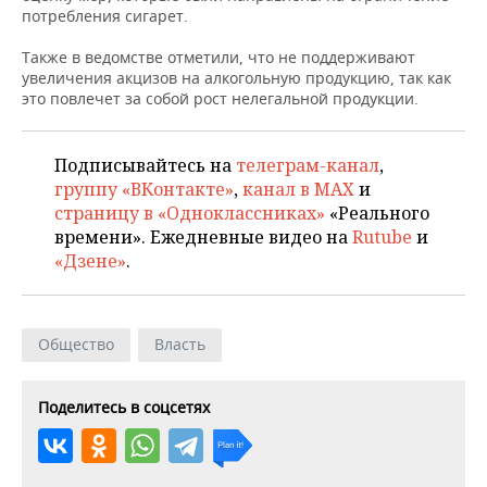
ВОДНЫЕ ВИДЫ СПОРТА
ОБРАЗОВАНИЕ
потребления сигарет.
ХОККЕЙ С МЯЧОМ
ПРОИСШЕСТВИЯ
Также в ведомстве отметили, что не поддерживают
увеличения акцизов на алкогольную продукцию, так как
это повлечет за собой рост нелегальной продукции.
Подписывайтесь на
телеграм-канал
,
группу «ВКонтакте»
,
канал в MAX
и
страницу в «Одноклассниках»
«Реального
времени». Ежедневные видео на
Rutube
и
«Дзене»
.
Общество
Власть
Поделитесь в соцсетях