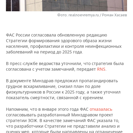
НЕФТЕХИМИЯ
РОЗНИЧНАЯ ТОРГОВЛЯ
НОВОСТИ ТЕХНОЛОГИЙ
МЕРОПРИЯТИЯ
НЕФТЬ
Фото: realnoevremya.ru / Роман Хасаев
ТРАНСПОРТ
IT
НОВОСТИ МЕРОПРИЯТИЙ
СПОРТ
ОПК
ФАС России согласовала обновленную редакцию
УСЛУГИ
МЕДИА
ВЫЕЗДНАЯ РЕДАКЦИЯ
НОВОСТИ СПОРТА
ОБЩЕСТВО
Стратегии формирования здорового образа жизни
ЭНЕРГЕТИКА
населения, профилактики и контроля неинфекционных
ТЕЛЕКОММУНИКАЦИИ
БИЗНЕС-БРАНЧИ
ФУТБОЛ
НОВОСТИ ОБЩЕСТВА
заболеваний на период до 2025 года.
ФОТОГАЛЕРЕЯ
В пресс-службе ведомства уточнили, что стратегия была
ONLINE-КОНФЕРЕНЦИИ
ХОККЕЙ
ВЛАСТЬ
СЮЖЕТЫ
согласована с учетом замечаний, передает
RNS
.
ОТКРЫТАЯ ЛЕКЦИЯ
БАСКЕТБОЛ
ИНФРАСТРУКТУРА
СПРАВОЧНИК
В документе Минздрав предложил пропагандировать
грудное вскармливание, снизил план по доле
физкультурников в России к 2025 году, а также уточнил
ВОЛЕЙБОЛ
ИСТОРИЯ
СПИСОК ПЕРСОН
ПОЛНАЯ ВЕРСИЯ
показатель смертности, связанной с курением.
КИБЕРСПОРТ
КУЛЬТУРА
СПИСОК КОМПАНИЙ
Напомним, что в январе этого года ФАС
отказалась
согласовывать разработанный Минздравом проект
ФИГУРНОЕ КАТАНИЕ
МЕДИЦИНА
стратегии ЗОЖ. В качестве замечаний ФАС указала то,
что разработчики Стратегии не представили анализ и
оценку мер, которые были направлены на ограничение