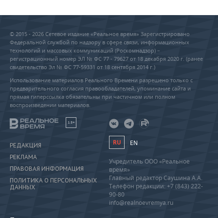
© 2015 - 2026 Сетевое издание «Реальное время» Зарегистрировано
Федеральной службой по надзору в сфере связи, информационных
технологий и массовых коммуникаций (Роскомнадзор) –
регистрационный номер ЭЛ № ФС 77 - 79627 от 18 декабря 2020 г. (ранее
свидетельство Эл № ФС 77-59331 от 18 сентября 2014 г.)
Использование материалов Реального Времени разрешено только с
предварительного согласия правообладателей, упоминание сайта и
прямая гиперссылка обязательны при частичном или полном
воспроизведении материалов.
18+
RU
EN
РЕДАКЦИЯ
РЕКЛАМА
Учредитель ООО «Реальное
ПРАВОВАЯ ИНФОРМАЦИЯ
время»
Главный редактор Саушина А.А.
ПОЛИТИКА О ПЕРСОНАЛЬНЫХ
Телефон редакции: +7 (843) 222-
ДАННЫХ
90-80
info@realnoevremya.ru