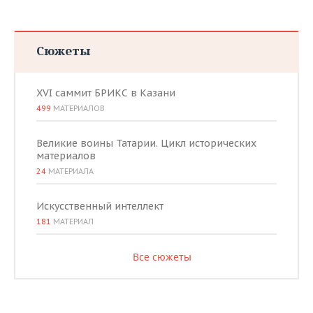
ВОДНЫЕ ВИДЫ СПОРТА
ОБРАЗОВАНИЕ
ХОККЕЙ С МЯЧОМ
ПРОИСШЕСТВИЯ
Сюжеты
XVI саммит БРИКС в Казани
499
МАТЕРИАЛОВ
Великие воины Татарии. Цикл исторических
материалов
24
МАТЕРИАЛА
Искусственный интеллект
181
МАТЕРИАЛ
Все сюжеты