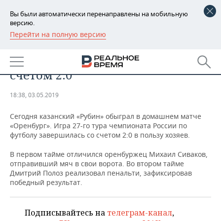
Вы были автоматически перенаправлены на мобильную
версию.
Перейти на полную версию
РЕГИОНЫ
СПОРТ
«Рубин» обыграл «Оренбург» со
БАШКОРТОСТАН
НОВОСТИ
счетом 2:0
ТАТАРСТАН
АНАЛИТИКА
18:38, 03.05.2019
УДМУРТИЯ
НОВОСТИ АНАЛИТИКИ
ЭКОНОМИКА
Сегодня казанский «Рубин» обыграл в домашнем матче
«Оренбург». Игра 27-го тура чемпионата России по
ДЕКЛАРАЦИИ О ДОХОДАХ
НОВОСТИ ЭКОНОМИКИ
ПРОМЫШЛЕННОСТЬ
футболу завершилась со счетом 2:0 в пользу хозяев.
КОРОЛИ ГОСЗАКАЗА ПФО
ФИНАНСЫ
НОВОСТИ
НЕДВИЖИМОСТЬ
В первом тайме отличился оренбуржец Михаил Сиваков,
ПРОМЫШЛЕННОСТИ
отправивший мяч в свои ворота. Во втором тайме
ВУЗЫ ТАТАРСТАНА
БАНКИ
НОВОСТИ НЕДВИЖИМОСТИ
АВТО
Дмитрий Полоз реализовал пенальти, зафиксировав
АГРОПРОМ
победный результат.
КОМУ ПРИНАДЛЕЖАТ
БЮДЖЕТ
НОВОСТИ АВТО
БИЗНЕС
ТОРГОВЫЕ ЦЕНТРЫ
МАШИНОСТРОЕНИЕ
ТАТАРСТАНА
Подписывайтесь на
телеграм-канал
,
ИНВЕСТИЦИИ
НОВОСТИ БИЗНЕСА
ТЕХНОЛОГИИ