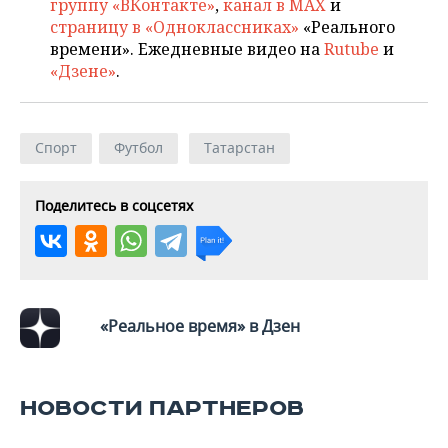
группу «ВКонтакте»
,
канал в MAX
и
НЕФТЕХИМИЯ
страницу в «Одноклассниках»
«Реального
РОЗНИЧНАЯ ТОРГОВЛЯ
НОВОСТИ ТЕХНОЛОГИЙ
МЕРОПРИЯТИЯ
времени». Ежедневные видео на
Rutube
и
НЕФТЬ
«Дзене»
.
ТРАНСПОРТ
IT
НОВОСТИ МЕРОПРИЯТИЙ
СПОРТ
ОПК
УСЛУГИ
МЕДИА
ВЫЕЗДНАЯ РЕДАКЦИЯ
НОВОСТИ СПОРТА
ОБЩЕСТВО
ЭНЕРГЕТИКА
Спорт
Футбол
Татарстан
ТЕЛЕКОММУНИКАЦИИ
БИЗНЕС-БРАНЧИ
ФУТБОЛ
НОВОСТИ ОБЩЕСТВА
ФОТОГАЛЕРЕЯ
Поделитесь в соцсетях
ONLINE-КОНФЕРЕНЦИИ
ХОККЕЙ
ВЛАСТЬ
СЮЖЕТЫ
ОТКРЫТАЯ ЛЕКЦИЯ
БАСКЕТБОЛ
ИНФРАСТРУКТУРА
СПРАВОЧНИК
ВОЛЕЙБОЛ
ИСТОРИЯ
СПИСОК ПЕРСОН
ПОЛНАЯ ВЕРСИЯ
«Реальное время» в Дзен
КИБЕРСПОРТ
КУЛЬТУРА
СПИСОК КОМПАНИЙ
НОВОСТИ ПАРТНЕРОВ
ФИГУРНОЕ КАТАНИЕ
МЕДИЦИНА