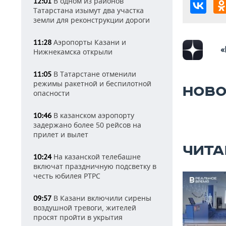
В одном из районов
12:01
Татарстана изымут два участка
земли для реконструкции дороги
Аэропорты Казани и
11:28
«
Нижнекамска открыли
В Татарстане отменили
11:05
режимы ракетной и беспилотной
НОВО
опасности
В казанском аэропорту
10:46
задержано более 50 рейсов на
прилет и вылет
ЧИТА
На казанской телебашне
10:24
включат праздничную подсветку в
честь юбилея РТРС
В Казани включили сирены
09:57
воздушной тревоги, жителей
просят пройти в укрытия