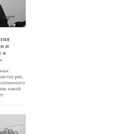
ргия
ан и
у к
»
дных
чистке рек,
копленного
ом, какой
ет