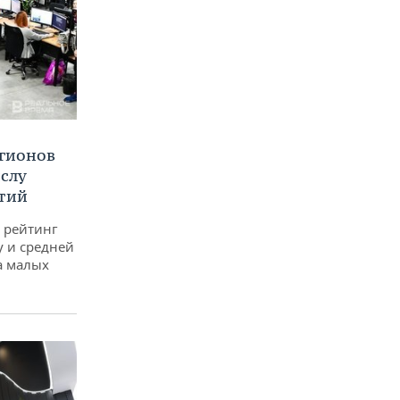
егионов
ислу
тий
 рейтинг
у и средней
а малых