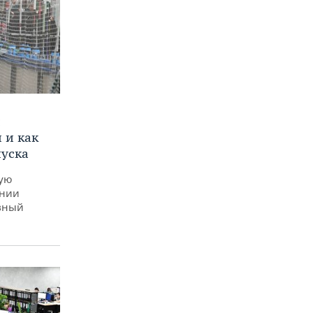
и
 и как
пуска
ную
ении
вный