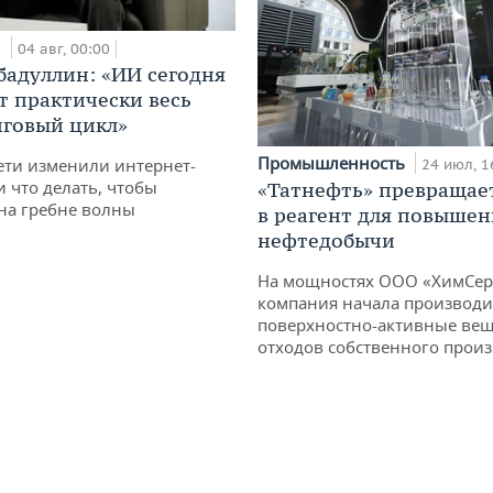
и
04 авг, 00:00
бадуллин: «ИИ сегодня
т практически весь
говый цикл»
Промышленность
ети изменили интернет-
24 июл, 1
и что делать, чтобы
«Татнефть» превращае
 на гребне волны
в реагент для повышен
нефтедобычи
На мощностях ООО «ХимСер
компания начала производи
поверхностно-активные вещ
отходов собственного произ