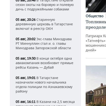
В Татарстане открыли
05 авг, 20:46
сезон охоты на боровую и полевую
дичь с подружейными собаками
Общество
Старинную
05 авг, 20:26
Топливны
деревянную церковь в Татарстане
преодоле
включат в реестр ОКН
Патриарх К
Экс-глава Минздрава
05 авг, 20:02
«Татнефть»
РТ Миннуллин стал и. о. главы
мошенников
Минздрава Запорожской области
дней»
В конце октября одна
05 авг, 19:30
авиакомпания возобновит прямые
рейсы Казань — Дубай
В Татарстане
05 авг, 19:01
назначили нового начальника
отдела полиции по Азнакаевскому
району
В Казани на 2,5 месяца
05 авг, 16:11