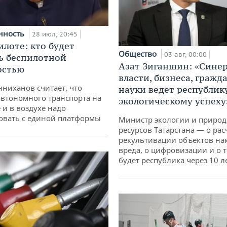
нность
28 июл, 20:45
илоте: кто будет
Общество
03 авг, 00:00
ь беспилотной
Азат Зиганшин: «Сине
остью
власти, бизнеса, гражд
ниханов считает, что
науки ведет республик
втономного транспорта на
экологическому успеху
 и в воздухе надо
овать с единой платформы
Министр экологии и приро
ресурсов Татарстана — о рас
рекультивации объектов на
вреда, о цифровизации и о т
будет республика через 10 л