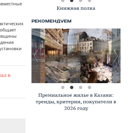
овместные
Книжная полка
актических
ообщает
довщины
едения
установки
ал в
Премиальное жилье в Казани:
тренды, критерии, покупатели в
2026 году