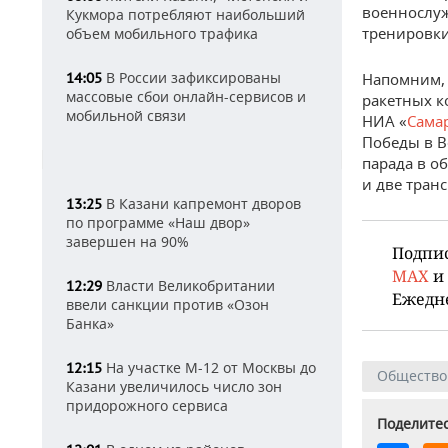
военнослуж
Кукмора потребляют наибольший
тренировки
объем мобильного трафика
В России зафиксированы
14:05
Напомним,
массовые сбои онлайн-сервисов и
ракетных к
мобильной связи
НИА «
Сама
Победы в В
парада в о
и две тран
В Казани капремонт дворов
13:25
по программе «Наш двор»
завершен на 90%
Подпи
MAX
и
Власти Великобритании
12:29
Ежедн
ввели санкции против «Озон
Банка»
На участке М-12 от Москвы до
12:15
Общество
Казани увеличилось число зон
придорожного сервиса
Поделитес