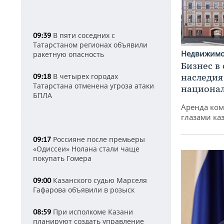
В пяти соседних с
09:39
Татарстаном регионах объявили
Недвижим
ракетную опасность
Бизнес в
наследия
В четырех городах
09:18
Татарстана отменена угроза атаки
национа
БПЛА
Аренда ко
глазами ка
Россияне после премьеры
09:17
«Одиссеи» Нолана стали чаще
покупать Гомера
Казанского судью Марселя
09:00
Гафарова объявили в розыск
При исполкоме Казани
08:59
планируют создать управление