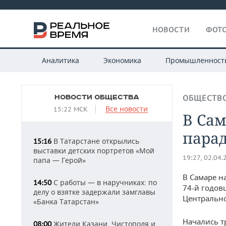
НОВОСТИ
ФОТО
Аналитика
Экономика
Промышленност
НОВОСТИ ОБЩЕСТВА
ОБЩЕСТВ
Все новости
15:22 МСК
В Сам
пара
В Татарстане открылись
15:16
выставки детских портретов «Мой
19:27, 02.04.
папа — Герой»
В Самаре н
С работы — в наручниках: по
14:50
74-й годов
делу о взятке задержали замглавы
Центрально
«Банка Татарстан»
Начались т
Жители Казани, Чистополя и
08:00