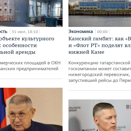
Экономика
ость
00:00
31 июл, 18:10
Камский гамбит: как «
 объекте культурного
и «Флот РТ» поделят в
: особенности
нижней Каме
льной аренды
Конкуренцию татарстанской
ммерческих площадей в ОКН
госкомпании может состави
занских предпринимателей
нижегородский перевозчик,
запустивший рейсы до Пер