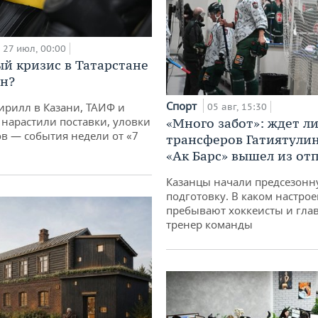
27 июл, 00:00
й кризис в Татарстане
н?
Спорт
ирилл в Казани, ТАИФ и
05 авг, 15:30
 нарастили поставки, уловки
«Много забот»: ждет л
 — события недели от «7
трансферов Гатиятулин
«Ак Барс» вышел из от
Казанцы начали предсезон
подготовку. В каком настро
пребывают хоккеисты и гла
тренер команды