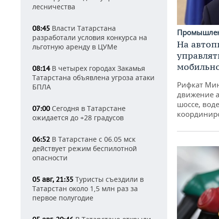
лесничества
Власти Татарстана
08:45
Промышле
разработали условия конкурса на
На автоп
льготную аренду в ЦУМе
управлят
мобильн
В четырех городах Закамья
08:14
Татарстана объявлена угроза атаки
Рифкат Мин
БПЛА
движение а
шоссе, воде
Сегодня в Татарстане
07:00
координир
ожидается до +28 градусов
В Татарстане с 06.05 мск
06:52
действует режим беспилотной
опасности
Туристы съездили в
05 авг, 21:35
Татарстан около 1,5 млн раз за
первое полугодие