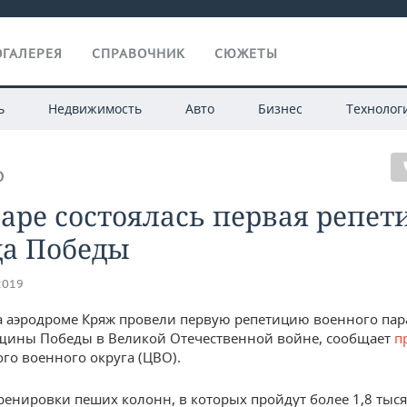
ГАЛЕРЕЯ
СПРАВОЧНИК
СЮЖЕТЫ
ь
Недвижимость
Авто
Бизнес
Технолог
О
аре состоялась первая репет
да Победы
2019
а аэродроме Кряж провели первую репетицию военного пара
щины Победы в Великой Отечественной войне, сообщает
п
го военного округа (ЦВО).
ренировки пеших колонн, в которых пройдут более 1,8 тыс