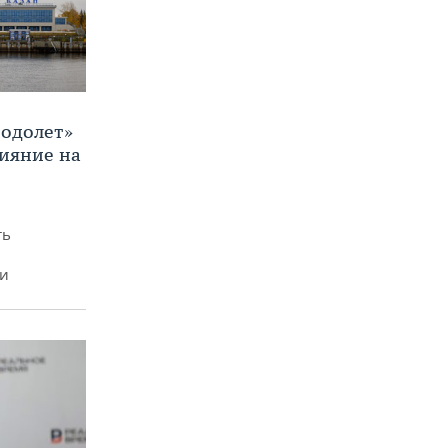
Водолет»
лияние на
ть
ми