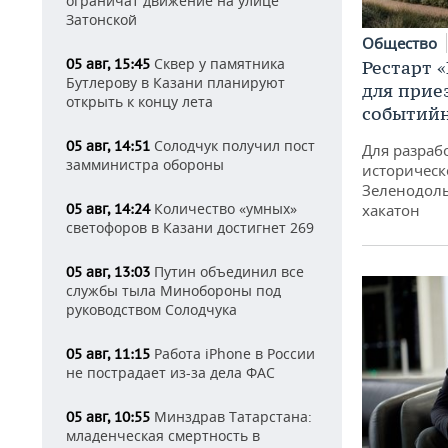
ограничат движение на улице
Затонской
Общество
Сквер у памятника
05 авг, 15:45
Рестарт 
Бутлерову в Казани планируют
для прие
открыть к концу лета
событий
Солодчук получил пост
05 авг, 14:51
Для разраб
замминистра обороны
историческ
Зеленодоль
Количество «умных»
05 авг, 14:24
хакатон
светофоров в Казани достигнет 269
Путин объединил все
05 авг, 13:03
службы тыла Минобороны под
руководством Солодчука
Работа iPhone в России
05 авг, 11:15
не пострадает из-за дела ФАС
Минздрав Татарстана:
05 авг, 10:55
младенческая смертность в