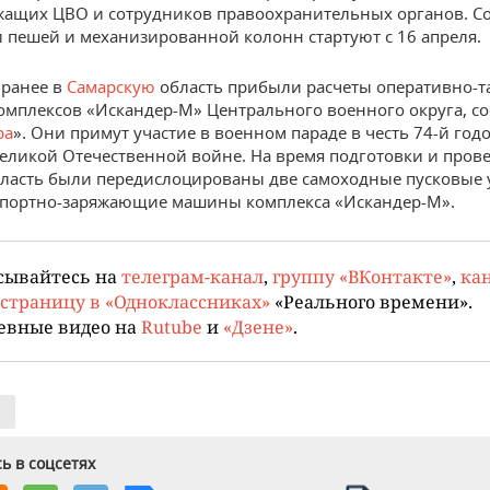
ащих ЦВО и сотрудников правоохранительных органов. С
 пешей и механизированной колонн стартуют с 16 апреля.
 ранее в
Самарскую
область прибыли расчеты оперативно-т
омплексов «Искандер-М» Центрального военного округа, с
ра
». Они примут участие в военном параде в честь 74-й го
еликой Отечественной войне. На время подготовки и пров
бласть были передислоцированы две самоходные пусковые 
спортно-заряжающие машины комплекса «Искандер-М».
сывайтесь на
телеграм-канал
,
группу «ВКонтакте»
,
кан
страницу в «Одноклассниках»
«Реального времени».
евные видео на
Rutube
и
«Дзене»
.
ь в соцсетях