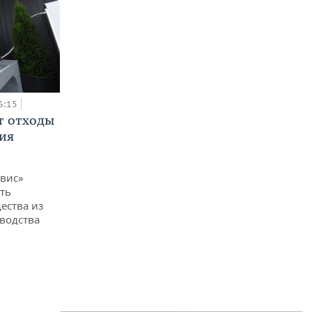
6:15
т отходы
ия
вис»
ть
ества из
водства