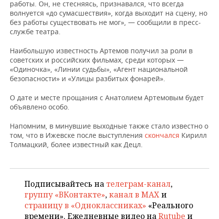
НЕФТЕХИМИЯ
работы. Он, не стесняясь, признавался, что всегда
волнуется «до сумасшествия», когда выходит на сцену, но
РОЗНИЧНАЯ ТОРГОВЛЯ
НОВОСТИ ТЕХНОЛОГИЙ
МЕРОПРИЯТИЯ
без работы существовать не мог», — сообщили в пресс-
НЕФТЬ
службе театра.
ТРАНСПОРТ
IT
НОВОСТИ МЕРОПРИЯТИЙ
СПОРТ
ОПК
Наибольшую известность Артемов получил за роли в
советских и российских фильмах, среди которых —
УСЛУГИ
МЕДИА
ВЫЕЗДНАЯ РЕДАКЦИЯ
НОВОСТИ СПОРТА
ОБЩЕСТВО
«Одиночка», «Линии судьбы», «Агент национальной
ЭНЕРГЕТИКА
безопасности» и «Улицы разбитых фонарей».
ТЕЛЕКОММУНИКАЦИИ
БИЗНЕС-БРАНЧИ
ФУТБОЛ
НОВОСТИ ОБЩЕСТВА
ФОТОГАЛЕРЕЯ
О дате и месте прощания с Анатолием Артемовым будет
объявлено особо.
ONLINE-КОНФЕРЕНЦИИ
ХОККЕЙ
ВЛАСТЬ
СЮЖЕТЫ
Напомним, в минувшие выходные также стало известно о
ОТКРЫТАЯ ЛЕКЦИЯ
БАСКЕТБОЛ
ИНФРАСТРУКТУРА
СПРАВОЧНИК
том, что в Ижевске после выступления
скончался
Кирилл
Толмацкий, более известный как Децл.
ВОЛЕЙБОЛ
ИСТОРИЯ
СПИСОК ПЕРСОН
ПОЛНАЯ ВЕРСИЯ
КИБЕРСПОРТ
КУЛЬТУРА
СПИСОК КОМПАНИЙ
Подписывайтесь на
телеграм-канал
,
группу «ВКонтакте»
,
канал в MAX
и
ФИГУРНОЕ КАТАНИЕ
МЕДИЦИНА
страницу в «Одноклассниках»
«Реального
времени». Ежедневные видео на
Rutube
и