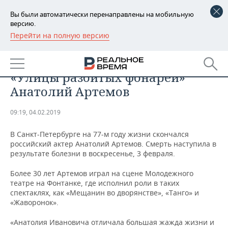
Вы были автоматически перенаправлены на мобильную
версию.
Перейти на полную версию
РЕГИОНЫ
ОБЩЕСТВО
Скончался актер сериала
БАШКОРТОСТАН
НОВОСТИ
«Улицы разбитых фонарей»
ТАТАРСТАН
АНАЛИТИКА
Анатолий Артемов
УДМУРТИЯ
НОВОСТИ АНАЛИТИКИ
ЭКОНОМИКА
09:19, 04.02.2019
ДЕКЛАРАЦИИ О ДОХОДАХ
НОВОСТИ ЭКОНОМИКИ
ПРОМЫШЛЕННОСТЬ
В Санкт-Петербурге на 77-м году жизни скончался
российский актер Анатолий Артемов. Смерть наступила в
КОРОЛИ ГОСЗАКАЗА ПФО
ФИНАНСЫ
НОВОСТИ
НЕДВИЖИМОСТЬ
результате болезни в воскресенье, 3 февраля.
ПРОМЫШЛЕННОСТИ
Более 30 лет Артемов играл на сцене Молодежного
ВУЗЫ ТАТАРСТАНА
БАНКИ
НОВОСТИ НЕДВИЖИМОСТИ
АВТО
театре на Фонтанке, где исполнил роли в таких
АГРОПРОМ
спектаклях, как «Мещанин во дворянстве», «Танго» и
КОМУ ПРИНАДЛЕЖАТ
БЮДЖЕТ
НОВОСТИ АВТО
БИЗНЕС
«Жаворонок».
ТОРГОВЫЕ ЦЕНТРЫ
МАШИНОСТРОЕНИЕ
ТАТАРСТАНА
«Анатолия Ивановича отличала большая жажда жизни и
ИНВЕСТИЦИИ
НОВОСТИ БИЗНЕСА
ТЕХНОЛОГИИ