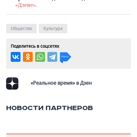
ВОДНЫЕ ВИДЫ СПОРТА
ОБРАЗОВАНИЕ
«Дзене»
.
ХОККЕЙ С МЯЧОМ
ПРОИСШЕСТВИЯ
Общество
Культура
Поделитесь в соцсетях
«Реальное время» в Дзен
НОВОСТИ ПАРТНЕРОВ