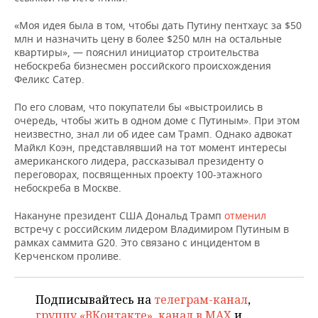
НЕФТЕХИМИЯ
«Моя идея была в том, чтобы дать Путину пентхаус за $50
РОЗНИЧНАЯ ТОРГОВЛЯ
НОВОСТИ ТЕХНОЛОГИЙ
МЕРОПРИЯТИЯ
НЕФТЬ
млн и назначить цену в более $250 млн на остальные
квартиры», — пояснил инициатор строительства
ТРАНСПОРТ
IT
НОВОСТИ МЕРОПРИЯТИЙ
СПОРТ
небоскреба бизнесмен российского происхождения
ОПК
Феликс Сатер.
УСЛУГИ
МЕДИА
ВЫЕЗДНАЯ РЕДАКЦИЯ
НОВОСТИ СПОРТА
ОБЩЕСТВО
ЭНЕРГЕТИКА
По его словам, что покупатели бы «выстроились в
очередь, чтобы жить в одном доме с Путиным». При этом
ТЕЛЕКОММУНИКАЦИИ
БИЗНЕС-БРАНЧИ
ФУТБОЛ
НОВОСТИ ОБЩЕСТВА
ФОТОГАЛЕРЕЯ
неизвестно, знал ли об идее сам Трамп. Однако адвокат
Майкл Коэн, представлявший на тот момент интересы
ONLINE-КОНФЕРЕНЦИИ
ХОККЕЙ
ВЛАСТЬ
СЮЖЕТЫ
американского лидера, рассказывал президенту о
переговорах, посвященных проекту 100-этажного
небоскреба в Москве.
ОТКРЫТАЯ ЛЕКЦИЯ
БАСКЕТБОЛ
ИНФРАСТРУКТУРА
СПРАВОЧНИК
Накануне президент США Дональд Трамп
отменил
ВОЛЕЙБОЛ
ИСТОРИЯ
СПИСОК ПЕРСОН
ПОЛНАЯ ВЕРСИЯ
встречу с российским лидером Владимиром Путиным в
рамках саммита G20. Это связано с инцидентом в
КИБЕРСПОРТ
КУЛЬТУРА
СПИСОК КОМПАНИЙ
Керченском проливе.
ФИГУРНОЕ КАТАНИЕ
МЕДИЦИНА
Подписывайтесь на
телеграм-канал
,
группу «ВКонтакте»
,
канал в MAX
и