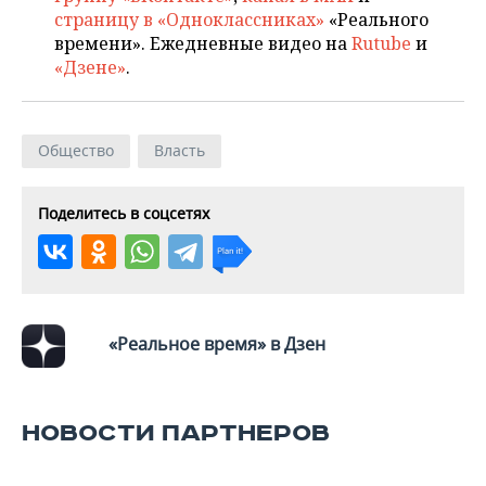
ВОДНЫЕ ВИДЫ СПОРТА
ОБРАЗОВАНИЕ
страницу в «Одноклассниках»
«Реального
времени». Ежедневные видео на
Rutube
и
ХОККЕЙ С МЯЧОМ
ПРОИСШЕСТВИЯ
«Дзене»
.
Общество
Власть
Поделитесь в соцсетях
«Реальное время» в Дзен
НОВОСТИ ПАРТНЕРОВ