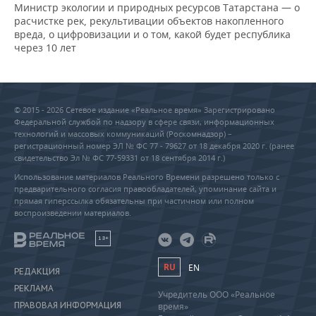
Министр экологии и природных ресурсов Татарстана — о
расчистке рек, рекультивации объектов накопленного
вреда, о цифровизации и о том, какой будет республика
через 10 лет
© 2015 - 2026 Сетевое издание «Реальное время» Зарегистрировано
Федеральной службой по надзору в сфере связи, информационных
технологий и массовых коммуникаций (Роскомнадзор) –
регистрационный номер ЭЛ № ФС 77 - 79627 от 18 декабря 2020 г. (ранее
свидетельство Эл № ФС 77-59331 от 18 сентября 2014 г.)
Использование материалов Реального Времени разрешено только с
предварительного согласия правообладателей, упоминание сайта и
прямая гиперссылка обязательны при частичном или полном
воспроизведении материалов.
18+
RU
EN
РЕДАКЦИЯ
РЕКЛАМА
Учредитель ООО «Реальное
ПРАВОВАЯ ИНФОРМАЦИЯ
время»