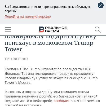
Вы были автоматически перенаправлены на мобильную
версию.
Перейти на полную версию
РЕГИОНЫ
ОБЩЕСТВО
СМИ: компания Трампа
БАШКОРТОСТАН
НОВОСТИ
планировала подарить Путину
ТАТАРСТАН
АНАЛИТИКА
пентхаус в московском Trump
Tower
УДМУРТИЯ
НОВОСТИ АНАЛИТИКИ
ЭКОНОМИКА
11:34, 30.11.2018
ДЕКЛАРАЦИИ О ДОХОДАХ
НОВОСТИ ЭКОНОМИКИ
ПРОМЫШЛЕННОСТЬ
Компания The Trump Organization президента США
КОРОЛИ ГОСЗАКАЗА ПФО
ФИНАНСЫ
НОВОСТИ
НЕДВИЖИМОСТЬ
Дональда Трампа планировала подарить президенту
ПРОМЫШЛЕННОСТИ
России Владимиру Путину пентхаус в небоскребе Trump
ВУЗЫ ТАТАРСТАНА
БАНКИ
НОВОСТИ НЕДВИЖИМОСТИ
АВТО
Tower в Москве.
АГРОПРОМ
Роскошным подарком для Путина компания хотела
КОМУ ПРИНАДЛЕЖАТ
БЮДЖЕТ
НОВОСТИ АВТО
БИЗНЕС
привлечь внимание российских бизнесменов к элитной
ТОРГОВЫЕ ЦЕНТРЫ
МАШИНОСТРОЕНИЕ
ТАТАРСТАНА
недвижимости в небоскребе,
сообщает
BuzzFeed News со
ИНВЕСТИЦИИ
НОВОСТИ БИЗНЕСА
ТЕХНОЛОГИИ
ссылкой на источники.