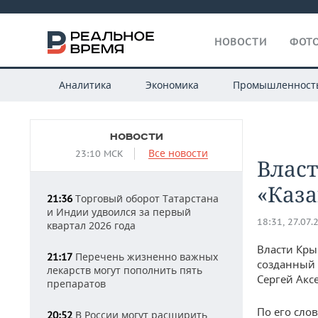
НОВОСТИ
ФОТО
Аналитика
Экономика
Промышленност
НОВОСТИ
Все новости
23:10 МСК
Влас
«Каза
Торговый оборот Татарстана
21:36
и Индии удвоился за первый
18:31, 27.07.
квартал 2026 года
Власти Кры
Перечень жизненно важных
21:17
созданный 
лекарств могут пополнить пять
Сергей Акс
препаратов
По его сло
В России могут расширить
20:52