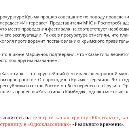
.
прокуратуре Крыма прошло совещание по поводу проведен
 передает «Интерфакс». Представители МЧС и Роспотребнад
что место проведения фестиваля не соответствует необхо
м его эксплуатации. Также в прокуратуре отметили, что пл
коголя противоречит постановлению крымского правительс
что в июне Маршунок подтвердил, что «Казантип» вернется
сто под другим названием.
«Казантип» — это крупнейший фестиваль электронной муз
ком пространстве. Он проходил в Крыму с середины 90-х год
республики в состав России он был перенесен в Грузию. О
тались провести «Казантип» в Камбодже, однако местные в
сывайтесь на
телеграм-канал
,
группу «ВКонтакте»
,
кан
страницу в «Одноклассниках»
«Реального времени».