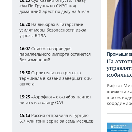
Суд Казани отпустил главу
16:25
«Ай Пи Групп» из СИЗО под
домашний арест по делу на 5 млн
На выборах в Татарстане
16:20
усилят меры безопасности из-за
угрозы БПЛА
Список товаров для
16:07
Промышле
параллельного импорта останется
без изменений
На автоп
управлят
Строительство третьего
15:50
мобильн
терминала в Казани завершат к 30
августа
Рифкат Мин
движение а
«Аэрофлот» с октября начнет
15:25
шоссе, воде
летать в столицу ОАЭ
координир
Россия отправила в Турцию
15:13
6,7 млн тонн зерна за семь месяцев