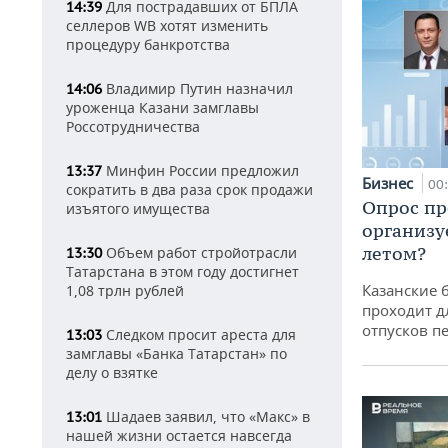
Для пострадавших от БПЛА
14:39
селлеров WB хотят изменить
процедуру банкротства
Владимир Путин назначил
14:06
уроженца Казани замглавы
Россотрудничества
Минфин России предложил
13:37
Бизнес
00
сократить в два раза срок продажи
Опрос пр
изъятого имущества
организу
летом?
Объем работ стройотрасли
13:30
Татарстана в этом году достигнет
Казанские 
1,08 трлн рублей
проходит д
отпусков п
Следком просит ареста для
13:03
замглавы «Банка Татарстан» по
делу о взятке
Шадаев заявил, что «Макс» в
13:01
нашей жизни остается навсегда