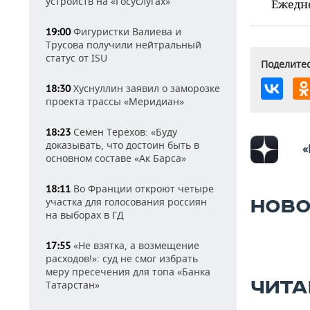
устройств на «Госуслугах»
Ежедн
Фигуристки Валиева и
19:00
Трусова получили нейтральный
статус от ISU
Поделитес
Хуснуллин заявил о заморозке
18:30
проекта трассы «Меридиан»
Семен Терехов: «Буду
18:23
доказывать, что достоин быть в
«
основном составе «Ак Барса»
Во Франции откроют четыре
18:11
участка для голосования россиян
НОВО
на выборах в ГД
«Не взятка, а возмещение
17:55
расходов!»: суд не смог избрать
меру пресечения для топа «Банка
ЧИТА
Татарстан»