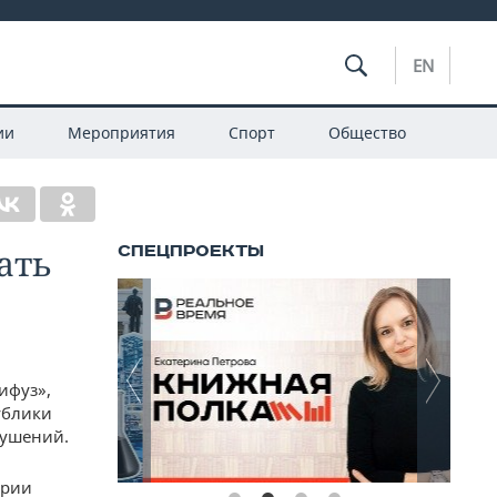
EN
ии
Мероприятия
Спорт
Общество
ать
ифуз»,
ублики
рушений.
ории