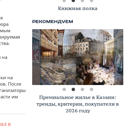
Книжная полка
ия
зора
димым
анируемая
тва.
 на
ыки на
ов. После
рганизаторы
ласти им
Премиальное жилье в Казани:
тренды, критерии, покупатели в
2026 году
ал в