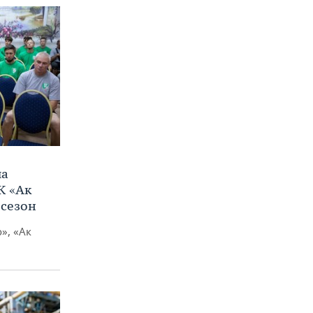
ла
К «Ак
 сезон
», «Ак