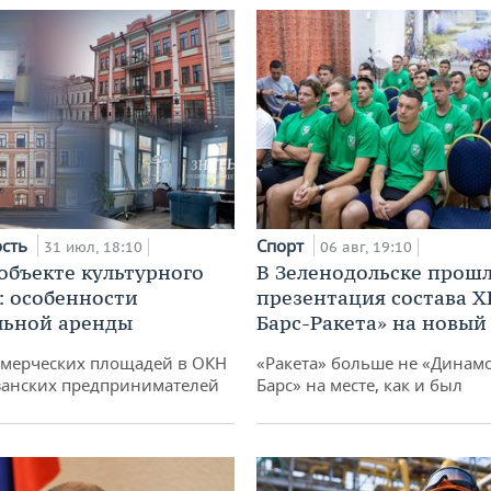
ость
Спорт
31 июл, 18:10
06 авг, 19:10
 объекте культурного
В Зеленодольске прош
: особенности
презентация состава Х
льной аренды
Барс-Ракета» на новый
ммерческих площадей в ОКН
«Ракета» больше не «Динамо
занских предпринимателей
Барс» на месте, как и был