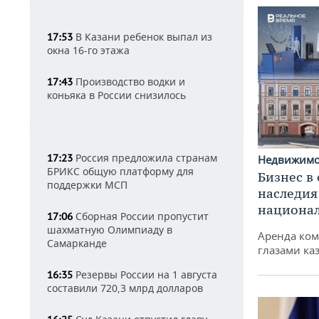
В Казани ребенок выпал из
17:53
окна 16-го этажа
Производство водки и
17:43
коньяка в России снизилось
Россия предложила странам
17:23
Недвижим
БРИКС общую платформу для
Бизнес в
поддержки МСП
наследия
национа
Сборная России пропустит
17:06
шахматную Олимпиаду в
Аренда ко
Самарканде
глазами ка
Резервы России на 1 августа
16:35
составили 720,3 млрд долларов