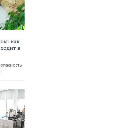
ом: как
ходит в
зопасность
ь