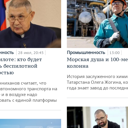
нность
Промышленность
28 июл, 20:45
13:00
илоте: кто будет
Морская душа и 100-м
ь беспилотной
колонна
остью
История заслуженного хими
Татарстана Олега Жогина, к
ниханов считает, что
года знает завод до последн
втономного транспорта на
 и в воздухе надо
овать с единой платформы