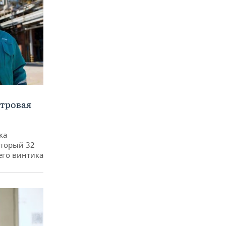
етровая
ка
оторый 32
его винтика