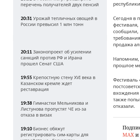
республики
перечень получателей двух пенсий
Сегодня в 
Урожай тепличных овощей в
20:31
России превысил 1 млн тонн
фестиваля,
сообщили, 
требования
продажа ал
Законопроект об усилении
20:11
санкций против РФ и Ирана
Напомним, 
прошел Сенат США
прошлое ме
Крепостную стену XVI века в
19:55
Фестиваль 
Казанском кремле ждет
постсоветс
реставрация
вхождения 
также попы
Гимнастки Мельникова и
19:38
отказали.
Листунова пропустят ЧЕ из-за
отказа в визах
Подпи
Бизнес обяжут
19:10
MAX
и
регистрировать сим-карты для