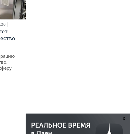
:20
яет
ество
еграцию
тво,
сферу
x