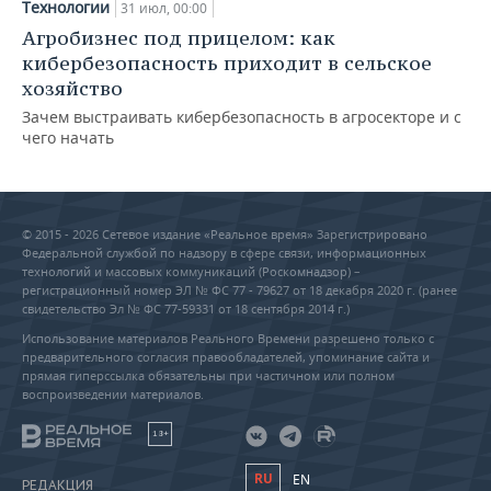
Технологии
31 июл, 00:00
Агробизнес под прицелом: как
кибербезопасность приходит в сельское
хозяйство
Зачем выстраивать кибербезопасность в агросекторе и с
чего начать
© 2015 - 2026 Сетевое издание «Реальное время» Зарегистрировано
Федеральной службой по надзору в сфере связи, информационных
технологий и массовых коммуникаций (Роскомнадзор) –
регистрационный номер ЭЛ № ФС 77 - 79627 от 18 декабря 2020 г. (ранее
свидетельство Эл № ФС 77-59331 от 18 сентября 2014 г.)
Использование материалов Реального Времени разрешено только с
предварительного согласия правообладателей, упоминание сайта и
прямая гиперссылка обязательны при частичном или полном
воспроизведении материалов.
18+
RU
EN
РЕДАКЦИЯ