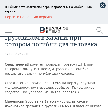
Вы были автоматически перенаправлены на мобильную
версию.
Перейти на полную версию
РЕГИОНЫ
СКР проводит проверку
БАШКОРТОСТАН
НОВОСТИ
столкновения поезда с
грузовиком в Казани, при
ТАТАРСТАН
АНАЛИТИКА
котором погибли два человека
УДМУРТИЯ
НОВОСТИ АНАЛИТИКИ
ЭКОНОМИКА
19:58, 22.07.2015
ДЕКЛАРАЦИИ О ДОХОДАХ
НОВОСТИ ЭКОНОМИКИ
ПРОМЫШЛЕННОСТЬ
Следственный комитет проводит проверку ДТП, при
котором столкнулись поезд и грузовой автомобиль. В
КОРОЛИ ГОСЗАКАЗА ПФО
ФИНАНСЫ
НОВОСТИ
НЕДВИЖИМОСТЬ
результате аварии погибли два человека.
ПРОМЫШЛЕННОСТИ
Столкновение произошло в 13:05 на нерегулируемом
ВУЗЫ ТАТАРСТАНА
БАНКИ
НОВОСТИ НЕДВИЖИМОСТИ
АВТО
АГРОПРОМ
железнодорожном переезде, сообщает Приволжское
следственное управление на транспорте СКР.
КОМУ ПРИНАДЛЕЖАТ
БЮДЖЕТ
НОВОСТИ АВТО
БИЗНЕС
ТОРГОВЫЕ ЦЕНТРЫ
МАШИНОСТРОЕНИЕ
Маневровый состав из 8 пассажирских вагонов и
ТАТАРСТАНА
ИНВЕСТИЦИИ
НОВОСТИ БИЗНЕСА
ТЕХНОЛОГИИ
локомотива врезался в грузовик ГАЗ-53. В вагонах никого