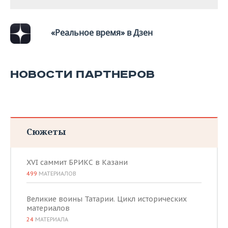
ВОДНЫЕ ВИДЫ СПОРТА
ОБРАЗОВАНИЕ
ХОККЕЙ С МЯЧОМ
ПРОИСШЕСТВИЯ
«Реальное время» в Дзен
НОВОСТИ ПАРТНЕРОВ
Сюжеты
XVI саммит БРИКС в Казани
499
МАТЕРИАЛОВ
Великие воины Татарии. Цикл исторических
материалов
24
МАТЕРИАЛА