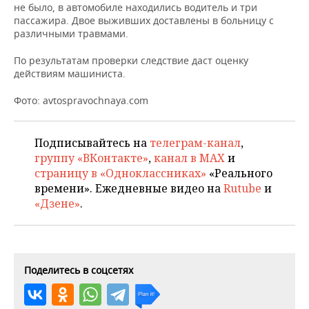
НЕФТЕХИМИЯ
не было, в автомобиле находились водитель и три
пассажира. Двое выживших доставлены в больницу с
РОЗНИЧНАЯ ТОРГОВЛЯ
НОВОСТИ ТЕХНОЛОГИЙ
МЕРОПРИЯТИЯ
различными травмами.
НЕФТЬ
ТРАНСПОРТ
IT
НОВОСТИ МЕРОПРИЯТИЙ
СПОРТ
По результатам проверки следствие даст оценку
ОПК
действиям машиниста.
УСЛУГИ
МЕДИА
ВЫЕЗДНАЯ РЕДАКЦИЯ
НОВОСТИ СПОРТА
ОБЩЕСТВО
ЭНЕРГЕТИКА
Фото: avtospravochnaya.com
ТЕЛЕКОММУНИКАЦИИ
БИЗНЕС-БРАНЧИ
ФУТБОЛ
НОВОСТИ ОБЩЕСТВА
ФОТОГАЛЕРЕЯ
Подписывайтесь на
телеграм-канал
,
ONLINE-КОНФЕРЕНЦИИ
ХОККЕЙ
ВЛАСТЬ
СЮЖЕТЫ
группу «ВКонтакте»
,
канал в MAX
и
страницу в «Одноклассниках»
«Реального
ОТКРЫТАЯ ЛЕКЦИЯ
БАСКЕТБОЛ
ИНФРАСТРУКТУРА
СПРАВОЧНИК
времени». Ежедневные видео на
Rutube
и
«Дзене»
.
ВОЛЕЙБОЛ
ИСТОРИЯ
СПИСОК ПЕРСОН
ПОЛНАЯ ВЕРСИЯ
КИБЕРСПОРТ
КУЛЬТУРА
СПИСОК КОМПАНИЙ
Поделитесь в соцсетях
ФИГУРНОЕ КАТАНИЕ
МЕДИЦИНА