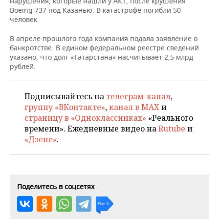
нарушения, которые нашли у АКТ, после крушения
НЕФТЕХИМИЯ
Boeing 737 под Казанью. В катастрофе погибли 50
РОЗНИЧНАЯ ТОРГОВЛЯ
НОВОСТИ ТЕХНОЛОГИЙ
МЕРОПРИЯТИЯ
человек.
НЕФТЬ
В апреле прошлого года компания подала заявление о
ТРАНСПОРТ
IT
НОВОСТИ МЕРОПРИЯТИЙ
СПОРТ
банкротстве. В едином федеральном реестре сведений
ОПК
указано, что долг «Татарстана» насчитывает 2,5 млрд
УСЛУГИ
МЕДИА
ВЫЕЗДНАЯ РЕДАКЦИЯ
НОВОСТИ СПОРТА
ОБЩЕСТВО
рублей.
ЭНЕРГЕТИКА
ТЕЛЕКОММУНИКАЦИИ
БИЗНЕС-БРАНЧИ
ФУТБОЛ
НОВОСТИ ОБЩЕСТВА
ФОТОГАЛЕРЕЯ
Подписывайтесь на
телеграм-канал
,
группу «ВКонтакте»
,
канал в MAX
и
ONLINE-КОНФЕРЕНЦИИ
ХОККЕЙ
ВЛАСТЬ
СЮЖЕТЫ
страницу в «Одноклассниках»
«Реального
времени». Ежедневные видео на
Rutube
и
ОТКРЫТАЯ ЛЕКЦИЯ
БАСКЕТБОЛ
ИНФРАСТРУКТУРА
СПРАВОЧНИК
«Дзене»
.
ВОЛЕЙБОЛ
ИСТОРИЯ
СПИСОК ПЕРСОН
ПОЛНАЯ ВЕРСИЯ
КИБЕРСПОРТ
КУЛЬТУРА
СПИСОК КОМПАНИЙ
Поделитесь в соцсетях
ФИГУРНОЕ КАТАНИЕ
МЕДИЦИНА