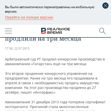
Вы были автоматически перенаправлены на мобильную
версию.
Перейти на полную версию
РЕГИОНЫ
​Конкурсное производство в
БАШКОРТОСТАН
НОВОСТИ
авиакомпании «Татарстан»
продлили на три месяца
ТАТАРСТАН
АНАЛИТИКА
17:58, 22.07.2015
УДМУРТИЯ
НОВОСТИ АНАЛИТИКИ
ЭКОНОМИКА
Арбитражный суд РТ продлил конкурсное производство в
ДЕКЛАРАЦИИ О ДОХОДАХ
НОВОСТИ ЭКОНОМИКИ
ПРОМЫШЛЕННОСТЬ
авиакомпании «Татарстан» еще на три месяца.
Это второе продление конкурсного управления на
КОРОЛИ ГОСЗАКАЗА ПФО
ФИНАНСЫ
НОВОСТИ
НЕДВИЖИМОСТЬ
предприятии. Ранее на три месяца его продливали в
ПРОМЫШЛЕННОСТИ
апреле в связи с необходимостью продать имущество
ВУЗЫ ТАТАРСТАНА
БАНКИ
НОВОСТИ НЕДВИЖИМОСТИ
АВТО
компании. На этот раз производство продлено до 27
АГРОПРОМ
октября, пишет «Интерфакс».
КОМУ ПРИНАДЛЕЖАТ
БЮДЖЕТ
НОВОСТИ АВТО
БИЗНЕС
ТОРГОВЫЕ ЦЕНТРЫ
МАШИНОСТРОЕНИЕ
Авиакомпания 31 декабря 2013 года потеряла сертификат
ТАТАРСТАНА
эксплуатанта. Причиной стали многочисленные
ИНВЕСТИЦИИ
НОВОСТИ БИЗНЕСА
ТЕХНОЛОГИИ