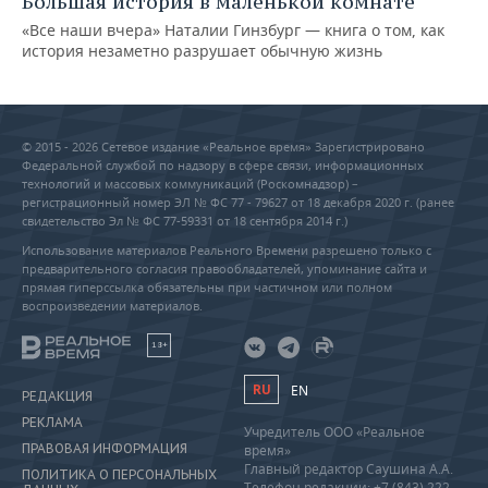
Большая история в маленькой комнате
«Все наши вчера» Наталии Гинзбург — книга о том, как
история незаметно разрушает обычную жизнь
© 2015 - 2026 Сетевое издание «Реальное время» Зарегистрировано
Федеральной службой по надзору в сфере связи, информационных
технологий и массовых коммуникаций (Роскомнадзор) –
регистрационный номер ЭЛ № ФС 77 - 79627 от 18 декабря 2020 г. (ранее
свидетельство Эл № ФС 77-59331 от 18 сентября 2014 г.)
Использование материалов Реального Времени разрешено только с
предварительного согласия правообладателей, упоминание сайта и
прямая гиперссылка обязательны при частичном или полном
воспроизведении материалов.
18+
RU
EN
РЕДАКЦИЯ
РЕКЛАМА
Учредитель ООО «Реальное
ПРАВОВАЯ ИНФОРМАЦИЯ
время»
Главный редактор Саушина А.А.
ПОЛИТИКА О ПЕРСОНАЛЬНЫХ
Телефон редакции: +7 (843) 222-