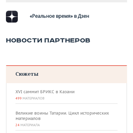
ВОДНЫЕ ВИДЫ СПОРТА
ОБРАЗОВАНИЕ
ХОККЕЙ С МЯЧОМ
ПРОИСШЕСТВИЯ
«Реальное время» в Дзен
НОВОСТИ ПАРТНЕРОВ
Сюжеты
XVI саммит БРИКС в Казани
499
МАТЕРИАЛОВ
Великие воины Татарии. Цикл исторических
материалов
24
МАТЕРИАЛА