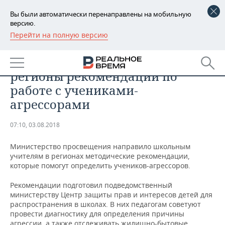
Вы были автоматически перенаправлены на мобильную
версию.
Перейти на полную версию
РЕГИОНЫ
ОБЩЕСТВО
Минпросвещения направило в
БАШКОРТОСТАН
НОВОСТИ
регионы рекомендации по
ТАТАРСТАН
АНАЛИТИКА
работе с учениками-
агрессорами
УДМУРТИЯ
НОВОСТИ АНАЛИТИКИ
ЭКОНОМИКА
07:10, 03.08.2018
ДЕКЛАРАЦИИ О ДОХОДАХ
НОВОСТИ ЭКОНОМИКИ
ПРОМЫШЛЕННОСТЬ
Министерство просвещения направило школьным
КОРОЛИ ГОСЗАКАЗА ПФО
ФИНАНСЫ
НОВОСТИ
НЕДВИЖИМОСТЬ
учителям в регионах методические рекомендации,
ПРОМЫШЛЕННОСТИ
которые помогут определить учеников-агрессоров.
ВУЗЫ ТАТАРСТАНА
БАНКИ
НОВОСТИ НЕДВИЖИМОСТИ
АВТО
АГРОПРОМ
Рекомендации подготовил подведомственный
министерству Центр защиты прав и интересов детей для
КОМУ ПРИНАДЛЕЖАТ
БЮДЖЕТ
НОВОСТИ АВТО
БИЗНЕС
распространения в школах. В них педагогам советуют
ТОРГОВЫЕ ЦЕНТРЫ
МАШИНОСТРОЕНИЕ
ТАТАРСТАНА
провести диагностику для определения причины
ИНВЕСТИЦИИ
НОВОСТИ БИЗНЕСА
ТЕХНОЛОГИИ
агрессии, а также отслеживать жилищно-бытовые