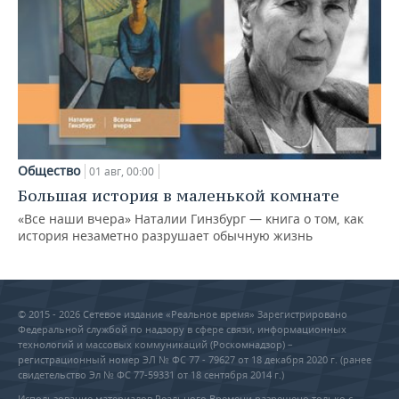
Общество
01 авг, 00:00
Большая история в маленькой комнате
«Все наши вчера» Наталии Гинзбург — книга о том, как
история незаметно разрушает обычную жизнь
© 2015 - 2026 Сетевое издание «Реальное время» Зарегистрировано
Федеральной службой по надзору в сфере связи, информационных
технологий и массовых коммуникаций (Роскомнадзор) –
регистрационный номер ЭЛ № ФС 77 - 79627 от 18 декабря 2020 г. (ранее
свидетельство Эл № ФС 77-59331 от 18 сентября 2014 г.)
Использование материалов Реального Времени разрешено только с