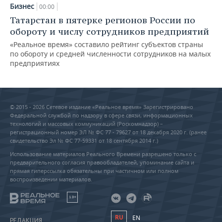
Бизнес
00:00
Татарстан в пятерке регионов России по
обороту и числу сотрудников предприятий
«Реальное время» составило рейтинг субъектов страны
по обороту и средней численности сотрудников на малых
предприятиях
© 2015 - 2026 Сетевое издание «Реальное время» Зарегистрировано
Федеральной службой по надзору в сфере связи, информационных
технологий и массовых коммуникаций (Роскомнадзор) –
регистрационный номер ЭЛ № ФС 77 - 79627 от 18 декабря 2020 г. (ранее
свидетельство Эл № ФС 77-59331 от 18 сентября 2014 г.)
Использование материалов Реального Времени разрешено только с
предварительного согласия правообладателей, упоминание сайта и
прямая гиперссылка обязательны при частичном или полном
воспроизведении материалов.
18+
RU
EN
РЕДАКЦИЯ