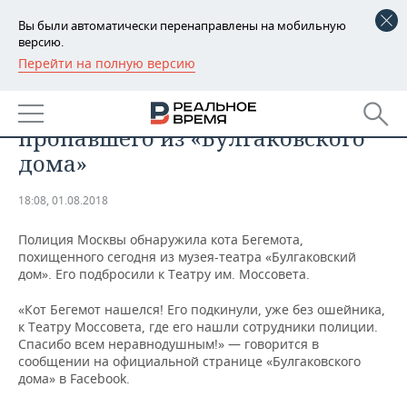
Вы были автоматически перенаправлены на мобильную
версию.
Перейти на полную версию
РЕГИОНЫ
ОБЩЕСТВО
Полиция нашла кота Бегемота,
БАШКОРТОСТАН
НОВОСТИ
пропавшего из «Булгаковского
ТАТАРСТАН
АНАЛИТИКА
дома»
УДМУРТИЯ
НОВОСТИ АНАЛИТИКИ
ЭКОНОМИКА
18:08, 01.08.2018
ДЕКЛАРАЦИИ О ДОХОДАХ
НОВОСТИ ЭКОНОМИКИ
ПРОМЫШЛЕННОСТЬ
Полиция Москвы обнаружила кота Бегемота,
похищенного сегодня из музея-театра «Булгаковский
КОРОЛИ ГОСЗАКАЗА ПФО
ФИНАНСЫ
НОВОСТИ
НЕДВИЖИМОСТЬ
дом». Его подбросили к Театру им. Моссовета.
ПРОМЫШЛЕННОСТИ
«Кот Бегемот нашелся! Его подкинули, уже без ошейника,
ВУЗЫ ТАТАРСТАНА
БАНКИ
НОВОСТИ НЕДВИЖИМОСТИ
АВТО
к Театру Моссовета, где его нашли сотрудники полиции.
АГРОПРОМ
Спасибо всем неравнодушным!» — говорится в
КОМУ ПРИНАДЛЕЖАТ
БЮДЖЕТ
НОВОСТИ АВТО
БИЗНЕС
сообщении на официальной странице «Булгаковского
ТОРГОВЫЕ ЦЕНТРЫ
МАШИНОСТРОЕНИЕ
дома» в Facebook.
ТАТАРСТАНА
ИНВЕСТИЦИИ
НОВОСТИ БИЗНЕСА
ТЕХНОЛОГИИ