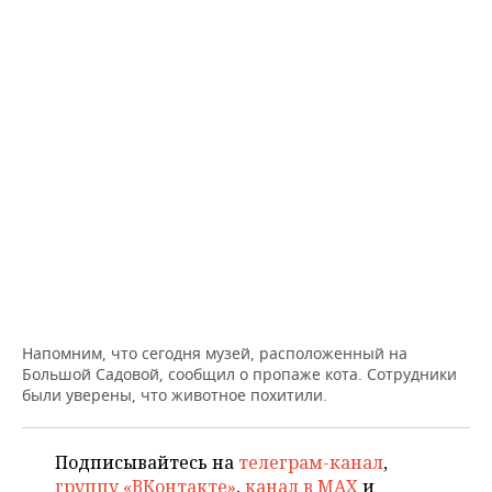
ВОДНЫЕ ВИДЫ СПОРТА
ОБРАЗОВАНИЕ
ХОККЕЙ С МЯЧОМ
ПРОИСШЕСТВИЯ
Напомним, что сегодня музей, расположенный на
Большой Садовой, сообщил о пропаже кота. Сотрудники
были уверены, что животное похитили.
Подписывайтесь на
телеграм-канал
,
группу «ВКонтакте»
,
канал в MAX
и