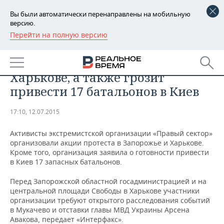
Вы были автоматически перенаправлены на мобильную
версию.
Перейти на полную версию
РЕГИОНЫ
«Правый сектор» устроил акции
БАШКОРТОСТАН
НОВОСТИ
протеста в Запорожье и
Харькове, а также грозит
ТАТАРСТАН
АНАЛИТИКА
привести 17 батальонов в Киев
УДМУРТИЯ
НОВОСТИ АНАЛИТИКИ
ЭКОНОМИКА
17:10, 12.07.2015
ДЕКЛАРАЦИИ О ДОХОДАХ
НОВОСТИ ЭКОНОМИКИ
ПРОМЫШЛЕННОСТЬ
Активисты экстремистской организации «Правый сектор»
организовали акции протеста в Запорожье и Харькове.
КОРОЛИ ГОСЗАКАЗА ПФО
ФИНАНСЫ
НОВОСТИ
НЕДВИЖИМОСТЬ
Кроме того, организация заявила о готовности привести
ПРОМЫШЛЕННОСТИ
в Киев 17 запасных батальонов.
ВУЗЫ ТАТАРСТАНА
БАНКИ
НОВОСТИ НЕДВИЖИМОСТИ
АВТО
АГРОПРОМ
Перед Запорожской областной госадминистрацией и на
центральной площади Свободы в Харькове участники
КОМУ ПРИНАДЛЕЖАТ
БЮДЖЕТ
НОВОСТИ АВТО
БИЗНЕС
организации требуют открытого расследования событий
ТОРГОВЫЕ ЦЕНТРЫ
МАШИНОСТРОЕНИЕ
в Мукачево и отставки главы МВД Украины Арсена
ТАТАРСТАНА
Авакова, передает «Интерфакс».
ИНВЕСТИЦИИ
НОВОСТИ БИЗНЕСА
ТЕХНОЛОГИИ