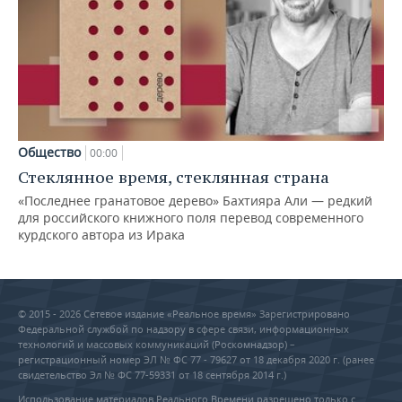
Общество
00:00
Стеклянное время, стеклянная страна
«Последнее гранатовое дерево» Бахтияра Али — редкий
для российского книжного поля перевод современного
курдского автора из Ирака
© 2015 - 2026 Сетевое издание «Реальное время» Зарегистрировано
Федеральной службой по надзору в сфере связи, информационных
технологий и массовых коммуникаций (Роскомнадзор) –
регистрационный номер ЭЛ № ФС 77 - 79627 от 18 декабря 2020 г. (ранее
свидетельство Эл № ФС 77-59331 от 18 сентября 2014 г.)
Использование материалов Реального Времени разрешено только с