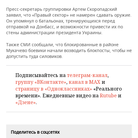
НЕФТЕХИМИЯ
Пресс-секретарь группировки Артем Скоропадский
РОЗНИЧНАЯ ТОРГОВЛЯ
НОВОСТИ ТЕХНОЛОГИЙ
МЕРОПРИЯТИЯ
заявил, что «Правый сектор» не намерен сдавать оружие.
НЕФТЬ
Он упомянул о батальонах, тренирующихся перед
ТРАНСПОРТ
IT
НОВОСТИ МЕРОПРИЯТИЙ
СПОРТ
отправкой на Донбасс, и возможности привести их по
ОПК
стены администрации президента Украины.
УСЛУГИ
МЕДИА
ВЫЕЗДНАЯ РЕДАКЦИЯ
НОВОСТИ СПОРТА
ОБЩЕСТВО
ЭНЕРГЕТИКА
Также СМИ сообщали, что блокированные в районе
Мукачево боевики начали возводить блокпосты, чтобы не
ТЕЛЕКОММУНИКАЦИИ
БИЗНЕС-БРАНЧИ
ФУТБОЛ
НОВОСТИ ОБЩЕСТВА
ФОТОГАЛЕРЕЯ
допустить туда силовиков.
ONLINE-КОНФЕРЕНЦИИ
ХОККЕЙ
ВЛАСТЬ
СЮЖЕТЫ
Подписывайтесь на
телеграм-канал
,
группу «ВКонтакте»
,
канал в MAX
и
ОТКРЫТАЯ ЛЕКЦИЯ
БАСКЕТБОЛ
ИНФРАСТРУКТУРА
СПРАВОЧНИК
страницу в «Одноклассниках»
«Реального
времени». Ежедневные видео на
Rutube
и
ВОЛЕЙБОЛ
ИСТОРИЯ
СПИСОК ПЕРСОН
ПОЛНАЯ ВЕРСИЯ
«Дзене»
.
КИБЕРСПОРТ
КУЛЬТУРА
СПИСОК КОМПАНИЙ
ФИГУРНОЕ КАТАНИЕ
МЕДИЦИНА
Поделитесь в соцсетях