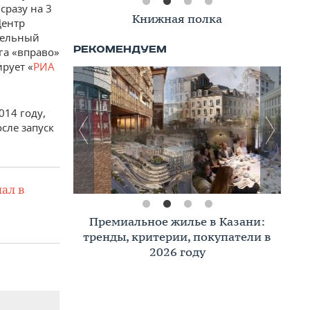
сразу на 3
Книжная полка
Центр
тельный
га «вправо»
ирует «
РИА
014 году,
сле запуск
ал в
Премиальное жилье в Казани:
тренды, критерии, покупатели в
2026 году