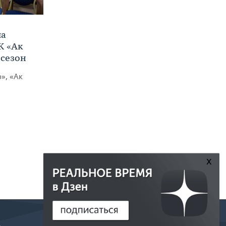
ла
К «Ак
 сезон
», «Ак
x
РЕДАКЦИЯ