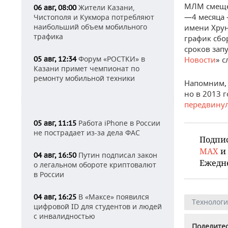
МЛМ смещен
Жители Казани,
06 авг, 08:00
—4 месяца 
Чистополя и Кукмора потребляют
наибольший объем мобильного
имени Хрун
трафика
график сбо
сроков зап
Форум «РОСТКИ» в
05 авг, 12:34
Новости
» 
Казани примет чемпионат по
ремонту мобильной техники
Напомним, 
но в 2013 
передвину
Работа iPhone в России
05 авг, 11:15
не пострадает из-за дела ФАС
Подпи
MAX
и
Путин подписал закон
04 авг, 16:50
Ежедн
о легальном обороте криптовалют
в России
В «Максе» появился
04 авг, 16:25
Технолог
цифровой ID для студентов и людей
с инвалидностью
Поделитес