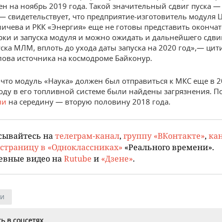
 на ноябрь 2019 года. Такой значительный сдвиг пуска — 
— свидетельствует, что предприятие-изготовитель модуля 
ичева и РКК «Энергия» еще не готовы представить оконча
рки и запуска модуля и можно ожидать и дальнейшего сдви
уска МЛМ, вплоть до ухода даты запуска на 2020 год»,— цит
слова источника на космодроме Байконур.
что модуль «Наука» должен был отправиться к МКС еще в 2
году в его топливной системе были найдены загрязнения. По
ли
на середину — вторую половину 2018 года.
сывайтесь на
телеграм-канал
,
группу «ВКонтакте»
,
кан
страницу в «Одноклассниках»
«Реального времени».
евные видео на
Rutube
и
«Дзене»
.
ии
ь в соцсетях