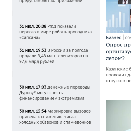
предустановят 40 приложений
РЖД показали
31 июл, 20:08
первого в мире робота-проводника
Бизнес
«Сапсана»
00
Опрос пр
В России за полгода
31 июл, 19:53
организу
продали 3,48 млн телевизоров на
летом?
97,6 млрд рублей
Казанские 
проходит д
отпусков п
Денежные переводы
30 июл, 17:03
Дурову* могут счесть
финансированием экстремизма
Маркировка вызовов
30 июл, 15:54
привела к снижению числа
холодных обзвонов и спам-звонков