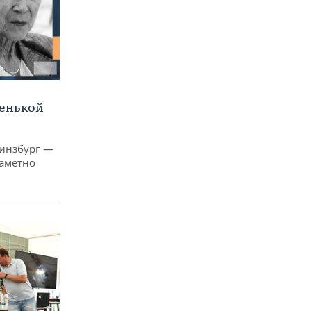
ленькой
Гинзбург —
заметно