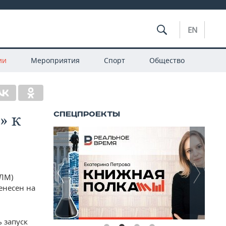
EN
ии
Мероприятия
Спорт
Общество
» к
МЛМ)
енесен на
 запуск