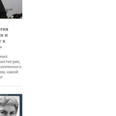
ргия
ан и
у к
»
дных
чистке рек,
копленного
ом, какой
ет