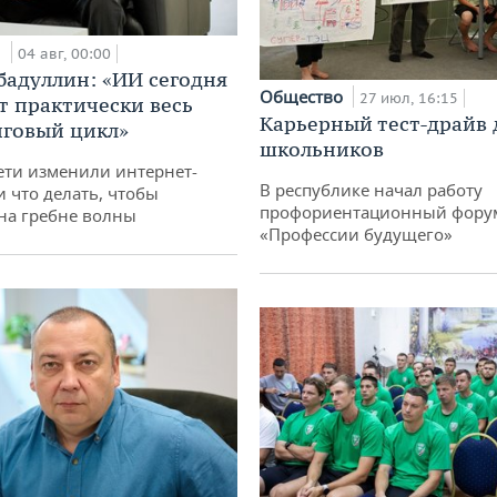
и
04 авг, 00:00
бадуллин: «ИИ сегодня
Общество
27 июл, 16:15
т практически весь
Карьерный тест-драйв 
говый цикл»
школьников
ети изменили интернет-
В республике начал работу
и что делать, чтобы
профориентационный фору
 на гребне волны
«Профессии будущего»