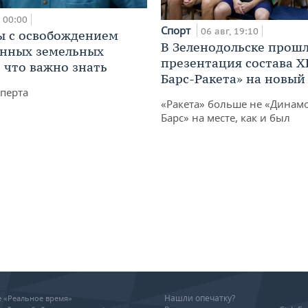
00:00
Спорт
06 авг, 19:10
 с освобождением
В Зеленодольске прош
анных земельных
презентация состава Х
: что важно знать
Барс-Ракета» на новый
перта
«Ракета» больше не «Динамо
Барс» на месте, как и был
Нашли опечатку?
ие «Реальное время»