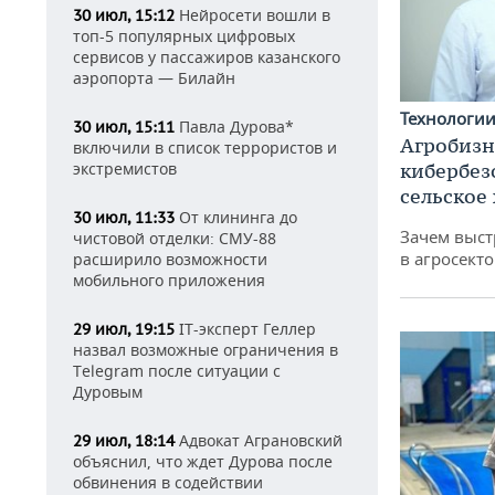
Нейросети вошли в
30 июл, 15:12
топ-5 популярных цифровых
сервисов у пассажиров казанского
аэропорта — Билайн
Технологи
Павла Дурова*
30 июл, 15:11
Агробизн
включили в список террористов и
экстремистов
кибербез
сельское
От клининга до
30 июл, 11:33
Зачем выст
чистовой отделки: СМУ-88
в агросекто
расширило возможности
мобильного приложения
IT-эксперт Геллер
29 июл, 19:15
назвал возможные ограничения в
Telegram после ситуации с
Дуровым
Адвокат Аграновский
29 июл, 18:14
объяснил, что ждет Дурова после
обвинения в содействии