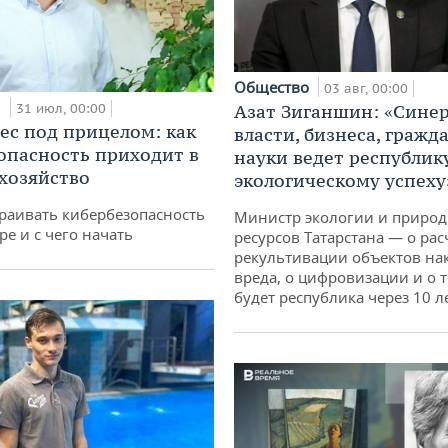
Общество
03 авг, 00:00
и
31 июл, 00:00
Азат Зиганшин: «Сине
ес под прицелом: как
власти, бизнеса, гражд
опасность приходит в
науки ведет республик
 хозяйство
экологическому успеху
раивать кибербезопасность
Министр экологии и приро
ре и с чего начать
ресурсов Татарстана — о рас
рекультивации объектов на
вреда, о цифровизации и о т
будет республика через 10 л