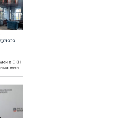
0
урного
адей в ОКН
нимателей