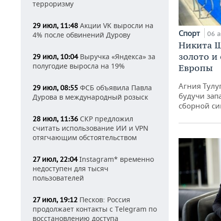
терроризму
Акции VK выросли на
29 июл, 11:48
Спорт
06 а
4% после обвинений Дурову
Никита Ш
золото и
Выручка «Яндекса» за
29 июл, 10:04
полугодие выросла на 19%
Европы
Агния Тулу
ФСБ объявила Павла
29 июл, 08:55
будучи зап
Дурова в международный розыск
сборной си
СКР предложил
28 июл, 11:36
считать использование ИИ и VPN
отягчающим обстоятельством
Instagram* временно
27 июл, 22:04
недоступен для тысяч
пользователей
Песков: Россия
27 июл, 19:12
продолжает контакты с Telegram по
восстановлению доступа