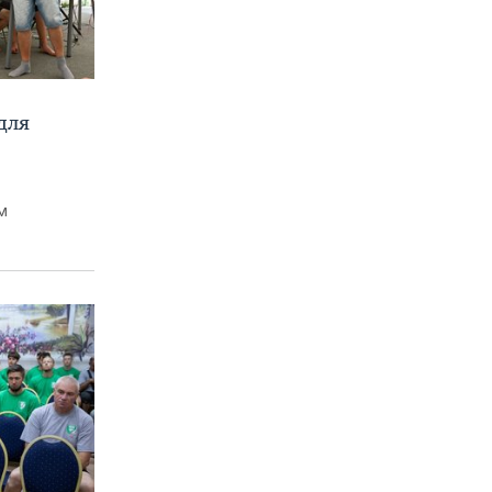
для
м