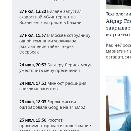
Билайн запустил
27 июл, 13:20
Технологи
скоростной 4G-интернет на
Айдар Ги
Вознесенском тракте в Казани
закрывае
маркетин
В Москве сотрудницу
27 июл, 11:37
одной компании уволили за
Как нейрос
разглашение тайны через
маркетинг 
DeepSeek
оставаться
Блогеру Лерчек могут
24 июл, 20:32
ужесточить меру пресечения
Минюст расширил
24 июл, 17:33
список иноагентов
Еврокомиссия
23 июл, 18:03
оштрафовала Google на $1 млрд
Росстат
23 июл, 15:30
прокомментировал использование