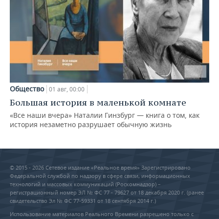
Общество
01 авг, 00:00
Большая история в маленькой комнате
«Все наши вчера» Наталии Гинзбург — книга о том, как
история незаметно разрушает обычную жизнь
© 2015 - 2026 Сетевое издание «Реальное время» Зарегистрировано
Федеральной службой по надзору в сфере связи, информационных
технологий и массовых коммуникаций (Роскомнадзор) –
регистрационный номер ЭЛ № ФС 77 - 79627 от 18 декабря 2020 г. (ранее
свидетельство Эл № ФС 77-59331 от 18 сентября 2014 г.)
Использование материалов Реального Времени разрешено только с