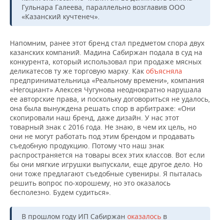
Гульнара Галеева, параллельно возглавив ООО
«Казанский кучтенеч».
Напомним, ранее этот бренд стал предметом спора двух
казанских компаний. Мадина Сабиржан подала в суд на
конкурента, который использовал при продаже мясных
деликатесов ту же торговую марку. Как
объясняла
предпринимательница «Реальному времени», компания
«Негоциант» Алексея Чугунова неоднократно нарушала
ее авторские права, и поскольку договориться не удалось,
она была вынуждена решать спор в арбитраже: «Они
скопировали наш бренд, даже дизайн. У нас этот
товарный знак с 2016 года. Не знаю, в чем их цель, но
они не могут работать под этим брендом и продавать
съедобную продукцию. Потому что наш знак
распространяется на товары всех этих классов. Вот если
бы они мягкие игрушки выпускали, еще другое дело. Но
они тоже предлагают съедобные сувениры. Я пыталась
решить вопрос по-хорошему, но это оказалось
бесполезно. Будем судиться».
В прошлом году ИП Сабиржан
оказалось
в