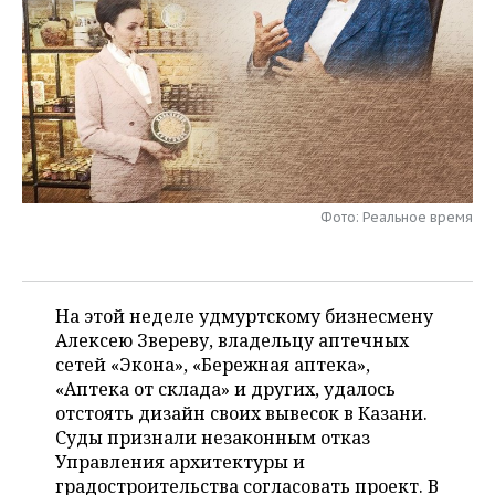
НЕФТЕХИМИЯ
РОЗНИЧНАЯ ТОРГОВЛЯ
НОВОСТИ ТЕХНОЛОГИЙ
МЕРОПРИЯТИЯ
НЕФТЬ
ТРАНСПОРТ
IT
НОВОСТИ МЕРОПРИЯТИЙ
СПОРТ
ОПК
УСЛУГИ
МЕДИА
ВЫЕЗДНАЯ РЕДАКЦИЯ
НОВОСТИ СПОРТА
ОБЩЕСТВО
ЭНЕРГЕТИКА
ТЕЛЕКОММУНИКАЦИИ
БИЗНЕС-БРАНЧИ
ФУТБОЛ
НОВОСТИ ОБЩЕСТВА
ФОТОГАЛЕРЕЯ
Фото: Реальное время
ONLINE-КОНФЕРЕНЦИИ
ХОККЕЙ
ВЛАСТЬ
СЮЖЕТЫ
ОТКРЫТАЯ ЛЕКЦИЯ
БАСКЕТБОЛ
ИНФРАСТРУКТУРА
СПРАВОЧНИК
На этой неделе удмуртскому бизнесмену
Алексею Звереву, владельцу аптечных
ВОЛЕЙБОЛ
ИСТОРИЯ
СПИСОК ПЕРСОН
ПОЛНАЯ ВЕРСИЯ
сетей «Экона», «Бережная аптека»,
«Аптека от склада» и других, удалось
КИБЕРСПОРТ
КУЛЬТУРА
СПИСОК КОМПАНИЙ
отстоять дизайн своих вывесок в Казани.
Суды признали незаконным отказ
ФИГУРНОЕ КАТАНИЕ
МЕДИЦИНА
Управления архитектуры и
градостроительства согласовать проект. В