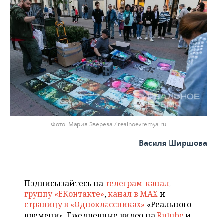
Мария Зверева / realnoevremya.ru
Василя Ширшова
Подписывайтесь на
телеграм-канал
,
группу «ВКонтакте»
,
канал в MAX
и
страницу в «Одноклассниках»
«Реального
времени». Ежедневные видео на
Rutube
и