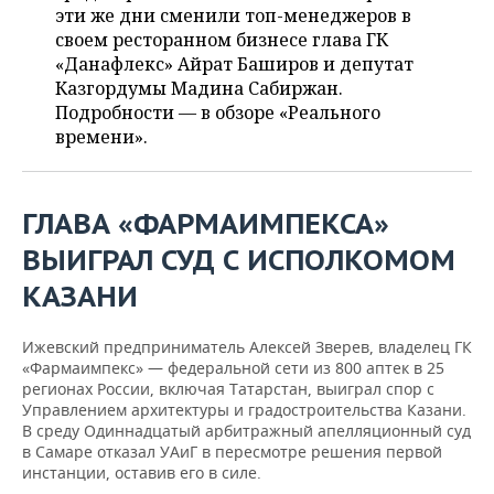
ВОДНЫЕ ВИДЫ СПОРТА
ОБРАЗОВАНИЕ
эти же дни сменили топ-менеджеров в
своем ресторанном бизнесе глава ГК
ХОККЕЙ С МЯЧОМ
ПРОИСШЕСТВИЯ
«Данафлекс» Айрат Баширов и депутат
Казгордумы Мадина Сабиржан.
Подробности — в обзоре «Реального
времени».
ГЛАВА «ФАРМАИМПЕКСА»
ВЫИГРАЛ СУД С ИСПОЛКОМОМ
КАЗАНИ
Ижевский предприниматель Алексей Зверев, владелец ГК
«Фармаимпекс» — федеральной сети из 800 аптек в 25
регионах России, включая Татарстан, выиграл спор с
Управлением архитектуры и градостроительства Казани.
В среду Одиннадцатый арбитражный апелляционный суд
в Самаре отказал УАиГ в пересмотре решения первой
инстанции, оставив его в силе.