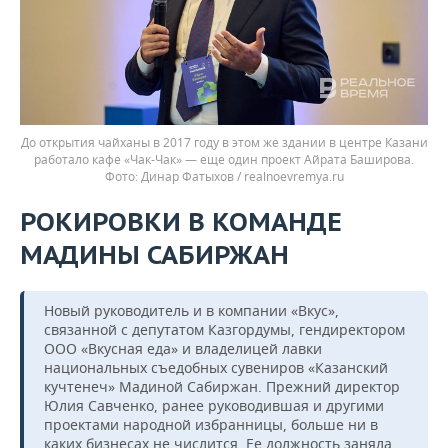
До открытия чайханы в 2017 году в этом же здании в центре Казани
работало кафе «Чак-Чак» — еще один проект Айрата Баширова.
Динар Фатыхов / realnoevremya.ru
РОКИРОВКИ В КОМАНДЕ
МАДИНЫ САБИРЖАН
Новый руководитель и в компании «Вкус»,
связанной с депутатом Казгордумы, гендиректором
ООО «Вкусная еда» и владелицей лавки
национальных съедобных сувениров «Казанский
кучтенеч» Мадиной Сабиржан. Прежний директор
Юлия Савченко, ранее руководившая и другими
проектами народной избранницы, больше ни в
каких бизнесах не числится. Ее должность заняла