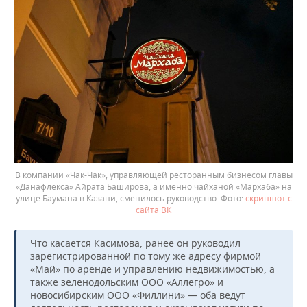
В компании «Чак-Чак», управляющей ресторанным бизнесом главы
«Данафлекса» Айрата Баширова, а именно чайханой «Мархаба» на
улице Баумана в Казани, сменилось руководство.
скриншот с
сайта ВК
Что касается Касимова, ранее он руководил
зарегистрированной по тому же адресу фирмой
«Май» по аренде и управлению недвижимостью, а
также зеленодольским ООО «Аллегро» и
новосибирским ООО «Филлини» — оба ведут