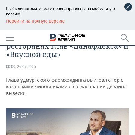
Вы были автоматически перенаправлены на мобильную
версию.
Перейти на полную версию
РЕГИОНЫ
ЭКОНОМИКА
Бизнес-обзор: новые шефы в
БАШКОРТОСТАН
НОВОСТИ
ресторанах глав «Данафлекса» и
ТАТАРСТАН
АНАЛИТИКА
«Вкусной еды»
УДМУРТИЯ
НОВОСТИ АНАЛИТИКИ
ЭКОНОМИКА
00:00, 26.07.2025
ДЕКЛАРАЦИИ О ДОХОДАХ
НОВОСТИ ЭКОНОМИКИ
ПРОМЫШЛЕННОСТЬ
Глава удмуртского фармхолдинга выиграл спор с
казанскими чиновниками о согласовании дизайна
КОРОЛИ ГОСЗАКАЗА ПФО
ФИНАНСЫ
НОВОСТИ
НЕДВИЖИМОСТЬ
вывески
ПРОМЫШЛЕННОСТИ
ВУЗЫ ТАТАРСТАНА
БАНКИ
НОВОСТИ НЕДВИЖИМОСТИ
АВТО
АГРОПРОМ
КОМУ ПРИНАДЛЕЖАТ
БЮДЖЕТ
НОВОСТИ АВТО
БИЗНЕС
ТОРГОВЫЕ ЦЕНТРЫ
МАШИНОСТРОЕНИЕ
ТАТАРСТАНА
ИНВЕСТИЦИИ
НОВОСТИ БИЗНЕСА
ТЕХНОЛОГИИ