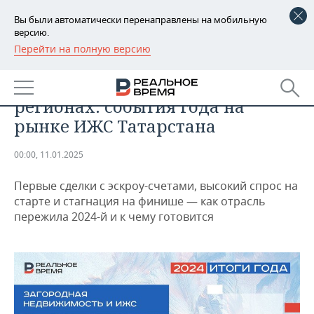
Вы были автоматически перенаправлены на мобильную
версию.
Перейти на полную версию
РЕГИОНЫ
НЕДВИЖИМОСТЬ
Рекордный ввод и кризис в
БАШКОРТОСТАН
НОВОСТИ
регионах: события года на
ТАТАРСТАН
АНАЛИТИКА
рынке ИЖС Татарстана
УДМУРТИЯ
НОВОСТИ АНАЛИТИКИ
ЭКОНОМИКА
00:00, 11.01.2025
ДЕКЛАРАЦИИ О ДОХОДАХ
НОВОСТИ ЭКОНОМИКИ
ПРОМЫШЛЕННОСТЬ
Первые сделки с эскроу-счетами, высокий спрос на
старте и стагнация на финише — как отрасль
КОРОЛИ ГОСЗАКАЗА ПФО
ФИНАНСЫ
НОВОСТИ
НЕДВИЖИМОСТЬ
пережила 2024-й и к чему готовится
ПРОМЫШЛЕННОСТИ
ВУЗЫ ТАТАРСТАНА
БАНКИ
НОВОСТИ НЕДВИЖИМОСТИ
АВТО
АГРОПРОМ
КОМУ ПРИНАДЛЕЖАТ
БЮДЖЕТ
НОВОСТИ АВТО
БИЗНЕС
ТОРГОВЫЕ ЦЕНТРЫ
МАШИНОСТРОЕНИЕ
ТАТАРСТАНА
ИНВЕСТИЦИИ
НОВОСТИ БИЗНЕСА
ТЕХНОЛОГИИ