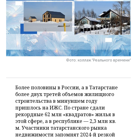
НЕФТЕХИМИЯ
РОЗНИЧНАЯ ТОРГОВЛЯ
НОВОСТИ ТЕХНОЛОГИЙ
МЕРОПРИЯТИЯ
НЕФТЬ
ТРАНСПОРТ
IT
НОВОСТИ МЕРОПРИЯТИЙ
СПОРТ
ОПК
УСЛУГИ
МЕДИА
ВЫЕЗДНАЯ РЕДАКЦИЯ
НОВОСТИ СПОРТА
ОБЩЕСТВО
ЭНЕРГЕТИКА
ТЕЛЕКОММУНИКАЦИИ
БИЗНЕС-БРАНЧИ
ФУТБОЛ
НОВОСТИ ОБЩЕСТВА
ФОТОГАЛЕРЕЯ
Фото: коллаж "Реального времени"
ONLINE-КОНФЕРЕНЦИИ
ХОККЕЙ
ВЛАСТЬ
СЮЖЕТЫ
ОТКРЫТАЯ ЛЕКЦИЯ
БАСКЕТБОЛ
ИНФРАСТРУКТУРА
СПРАВОЧНИК
Более половины в России, а в Татарстане
более двух третей объемов жилищного
ВОЛЕЙБОЛ
ИСТОРИЯ
СПИСОК ПЕРСОН
ПОЛНАЯ ВЕРСИЯ
строительства в минувшем году
пришлось на ИЖС. По стране сдали
КИБЕРСПОРТ
КУЛЬТУРА
СПИСОК КОМПАНИЙ
рекордные 62 млн «квадратов» жилья в
этой сфере, а в республике — 2,3 млн кв.
ФИГУРНОЕ КАТАНИЕ
МЕДИЦИНА
м. Участники татарстанского рынка
недвижимости запомнят 2024-й резкой