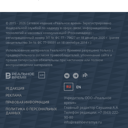
© 2015 - 2026 Сетевое издание «Реальное время» Зарегистрировано
Федеральной службой по надзору в сфере связи, информационных
технологий и массовых коммуникаций (Роскомнадзор) –
регистрационный номер ЭЛ № ФС 77 - 79627 от 18 декабря 2020 г. (ранее
свидетельство Эл № ФС 77-59331 от 18 сентября 2014 г.)
Использование материалов Реального Времени разрешено только с
предварительного согласия правообладателей, упоминание сайта и
прямая гиперссылка обязательны при частичном или полном
воспроизведении материалов.
18+
RU
EN
РЕДАКЦИЯ
РЕКЛАМА
Учредитель ООО «Реальное
ПРАВОВАЯ ИНФОРМАЦИЯ
время»
Главный редактор Саушина А.А.
ПОЛИТИКА О ПЕРСОНАЛЬНЫХ
Телефон редакции: +7 (843) 222-
ДАННЫХ
90-80
info@realnoevremya.ru