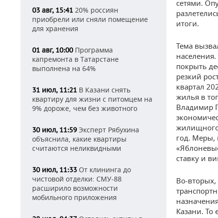
сетями. Оп
20% россиян
03 авг, 15:41
разлетелис
приобрели или сняли помещение
итоги.
для хранения
Тема вызва
Программа
01 авг, 10:00
населения.
капремонта в Татарстане
покрыть д
выполнена на 64%
резкий рост
квартал 20
В Казани снять
31 июл, 11:21
жилья в то
квартиру для жизни с питомцем на
Владимир П
9% дороже, чем без животного
экономичес
жилищного 
Эксперт Рябухина
30 июл, 11:59
год. Меры,
объяснила, какие квартиры
«Яблоневые
считаются неликвидными
ставку и в
От клининга до
30 июл, 11:33
чистовой отделки: СМУ-88
Во-вторых,
расширило возможности
транспортн
мобильного приложения
назначения
Казани. То