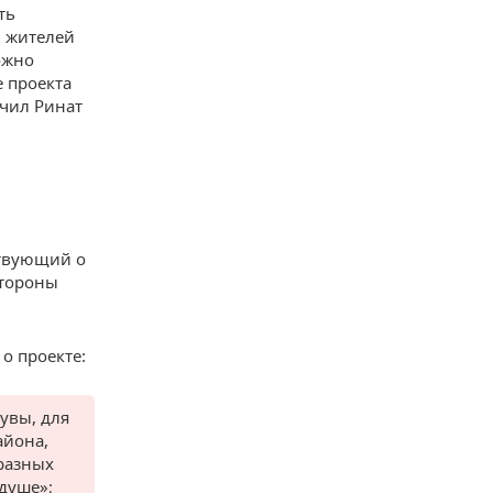
ть
и жителей
ожно
 проекта
чил Ринат
ствующий о
стороны
о проекте:
 увы, для
айона,
разных
душе»;