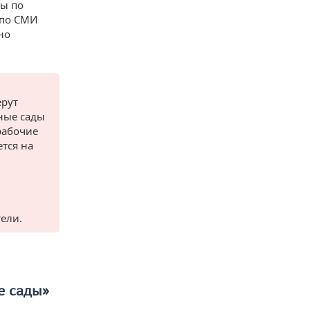
сы по
 по СМИ
но
ерут
еные сады
рабочие
ется на
ели.
е сады»