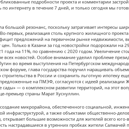
убликованные подробности проекта и комментарии застро
ь по интернету в течение 7 дней, и только сегодня мы гото
ла большой резонанс, поскольку затрагивает интересы шир
 Во-первых, реализация столь крупного жилищного проект
ефицит предложений на первичном рынке недвижимости, 
 цен. Только в Казани за год новостройки подорожали на 29%
21 года на 11%, по сравнению с 2020 годом. Увеличение ст
пе всех новостей. Особое внимание уделил проблеме прези
утин во время выступления на Петербургском междунаро
ком форуме, глава государства поручил наращивать объе
строительства в России и сохранить льготную ипотеку ещ
 предложенные на ПМЭФ, согласуются с идеей реализации 
 сады» — о комплексном развитии территорий, на этот воп
ице-премьер страны Марат Хуснуллин.
 создание микрорайона, обеспеченного социальной, инжен
ой инфраструктурой, а также объектами общественно-дело
, открывает большие возможности для жителей всего юго-в
 есть настрадавшиеся в утренних пробках жители Салмачей 