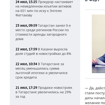
Прокурор настаивает
24 июл, 15:25
на немедленном изъятии активов
на 651 млн по иску к Энгелю
Фаттахову
Татарстан занял 9-е
23 июл, 09:59
место среди регионов России по
стоимости аренды загородного
дома
В Казани выросла
22 июл, 17:59
доля студий в новостройках до 8%
В Татарстане за
22 июл, 10:34
месяц уменьшилась сумма
льготной ипотеки и увеличился
срок кредита
Продажи новостроек
21 июл, 17:29
— Да, дейс
в Татарстане увеличились на 29%
стали пост
за год
даты начала
желание по