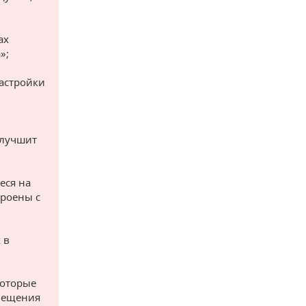
ах
»;
застройки
улучшит
еся на
троены с
 в
которые
омещения