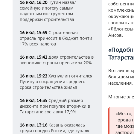
Путин назвал
16 июл, 16:20
собственни
семейную ипотеку самым
комплексны
надежным инструментом
окружающих
поддержки строительства
говорить т
«Яблоневые
Строительная
16 июл, 15:59
Аисов.
отрасль приносит в бюджет почти
17% всех налогов
«Подобны
Татарста
Доля строительства в
16 июл, 15:42
экономике страны превысила 20%
Вот лишь к
Хуснуллин отчитался
16 июл, 15:22
большом ин
Путину о сокращении среднего
населения.
срока строительства жилья
Многие эле
Средний размер
16 июл, 14:35
дисконта при покупке вторички в
Татарстане составил 17,9%
«Место, 
города 
Казань оказалась
16 июл, 13:16
где мож
среди городов России, где «упал»
застрой