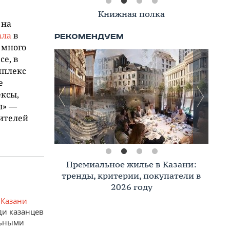
Книжная полка
 на
ала
в
 много
се, в
мплекс
е
ексы,
ы» —
жителей
Премиальное жилье в Казани:
тренды, критерии, покупатели в
2026 году
 Казани
ди казанцев
льными