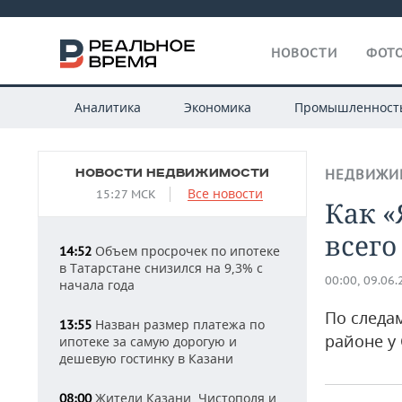
НОВОСТИ
ФОТО
Аналитика
Экономика
Промышленност
НОВОСТИ НЕДВИЖИМОСТИ
НЕДВИЖИ
Все новости
15:27 МСК
Как 
всего
Объем просрочек по ипотеке
14:52
в Татарстане снизился на 9,3% с
00:00, 09.06
начала года
По следа
Назван размер платежа по
13:55
районе у
ипотеке за самую дорогую и
дешевую гостинку в Казани
Жители Казани, Чистополя и
08:00