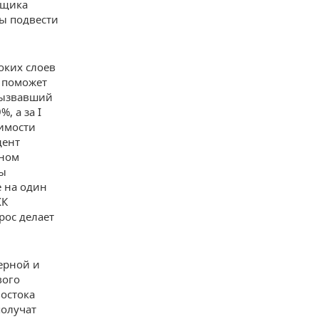
йщика
вы подвести
оких слоев
а поможет
вызвавший
, а за I
оимости
дент
дном
мы
е на один
ЖК
рос делает
ерной и
вого
остока
получат