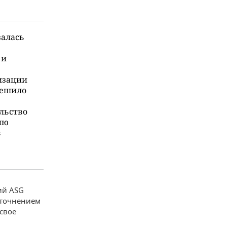
залась
 и
изации
решило
льство
ию
в
ий ASG
уточнением
 свое