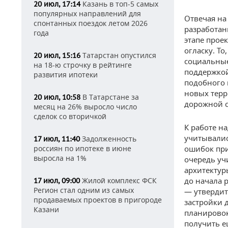
Казань в топ-5 самых
20 июл, 17:14
популярных направлений для
Отвечая на
спонтанных поездок летом 2026
разработан
года
этапе прое
огласку. Т
Татарстан опустился
20 июл, 15:16
социальные
на 18-ю строчку в рейтинге
поддержкой
развития ипотеки
подобного 
новых терр
В Татарстане за
20 июл, 10:58
дорожной с
месяц на 26% выросло число
сделок со вторичкой
К работе н
учитывалис
Задолженность
17 июл, 11:40
россиян по ипотеке в июне
ошибок при
выросла на 1%
очередь уч
архитектур
Жилой комплекс ФСК
до начала 
17 июл, 09:00
Регион стал одним из самых
— утвердит
продаваемых проектов в пригороде
застройки 
Казани
планировок
получить е