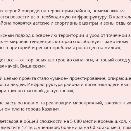
ах первой очереди на территории района, помимо жилья,
ется возвести всю необходимую инфраструктуру. В квартал
йона появятся детские и спортивные центры и зоны отдыха
ксный подход к освоению территорий и уход от точечной 
ах — мировая тенденция, которая способствует грамотному
ю территорий и решает проблемы роста цен на жилье»;
дет все — от торговых центров до синагоги, и новый сосед 
алмачей, Вишневки»;
й целью проекта стало «умное» проектирование, опирающе
ости людей. Инфраструктура района и логистика здесь выс
принципов шаговой доступности»;
е здесь основано на реализации мероприятий, заложенных
ьном плане города Казани»;
 детсадов в общей сложности на 5 680 мест и восемь школ, 
вместить 12 тыс. учеников, больница на 60 койко-мест, п