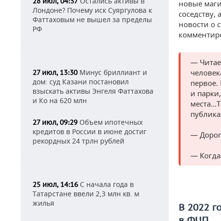
Остались активы в
28 июл, 04:37
новые маги
Лондоне? Почему иск Суяргулова к
соседству,
Фаттаховым не вышел за пределы
новости о 
РФ
комментиро
— Читае
Минус бриллиант и
человек
27 июл, 13:30
дом: суд Казани постановил
первое.
взыскать активы Энгеля Фаттахова
и парки
и Ко на 620 млн
места…Та
публика
Объем ипотечных
27 июл, 09:29
кредитов в России в июне достиг
— Дорог
рекордных 24 трлн рублей
— Когда
С начала года в
25 июл, 14:16
Татарстане ввели 2,3 млн кв. м
жилья
В 2022 г
в ФЦП