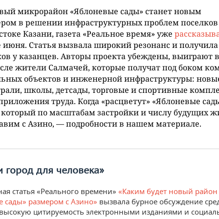
овый микрорайон «Яблоневые сады» станет новым
ером в решении инфраструктурных проблем поселков
стоке Казани, газета «Реальное время» уже
рассказыв
 июня. Статья вызвала широкий резонанс и получила
ов у казанцев. Авторы проекта убеждены, выиграют в
сле жители Салмачей, которые получат под боком ко
льных объектов и инженерной инфраструктуры: новы
рали, школы, детсады, торговые и спортивные компл
приложения труда. Когда «расцветут» «Яблоневые сад
 который по масштабам застройки и числу будущих 
авим с Азино, — подробности в нашем материале.
и город для человека»
ая статья «Реального времени»
«Каким будет новый район
 сады» размером с Азино»
вызвала бурное обсуждение сре
 высокую цитируемость электронными изданиями и социа