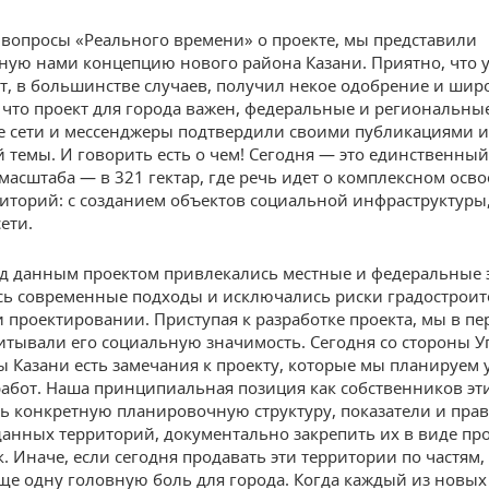
 вопросы «Реального времени» о проекте, мы представили
ную нами концепцию нового района Казани. Приятно, что у
кт, в большинстве случаев, получил некое одобрение и ши
о, что проект для города важен, федеральные и региональны
 сети и мессенджеры подтвердили своими публикациями и
 темы. И говорить есть о чем! Сегодня — это единственный
масштаба — в 321 гектар, где речь идет о комплексном осв
иторий: с созданием объектов социальной инфраструктуры
ети.
ад данным проектом привлекались местные и федеральные 
ь современные подходы и исключались риски градострои
 проектировании. Приступая к разработке проекта, мы в п
итывали его социальную значимость. Сегодня со стороны 
ы Казани есть замечания к проекту, которые мы планируем 
работ. Наша принципиальная позиция как собственников эти
ь конкретную планировочную структуру, показатели и пра
данных территорий, документально закрепить их в виде пр
. Иначе, если сегодня продавать эти территории по частям
ще одну головную боль для города. Когда каждый из новых