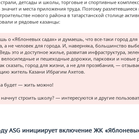
страли, детсады и школы, торговые и спортивные комплек
 а значит и места приложения труда. Поэтому разлетевшиеся
строительстве нового района в татарстанской столице актив
вали и рядовые казанцы:
шь о «Яблоневых садах» и думаешь, что все-таки город для
а, а не человек для города. И, наверняка, большинство выб
 Ведь это и доступное жилье, развитая инфраструктура, зел
, велосипедные и пешеходные дорожки, парковки и новые 
к сказать, город для жизни, а не для прозябания, — отзыва
цию житель Казани Ибрагим Ахетов.
а будет — жить можно!
 начнут строить школу? — интересуются и другие пользоват
оду
ASG
инициирует включение ЖК «Яблоневы