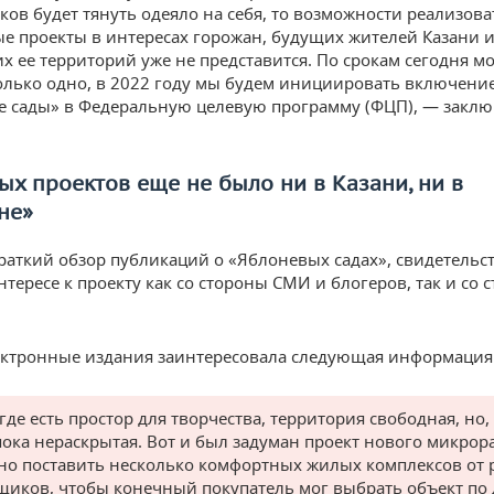
ков будет тянуть одеяло на себя, то возможности реализова
е проекты в интересах горожан, будущих жителей Казани 
 ее территорий уже не представится. По срокам сегодня м
олько одно, в 2022 году мы будем инициировать включение
 сады» в Федеральную целевую программу (ФЦП), — заклю
х проектов еще не было ни в Казани, ни в
не»
раткий обзор публикаций о «Яблоневых садах», свидетель
тересе к проекту как со стороны СМИ и блогеров, так и со 
ктронные издания заинтересовала следующая информация 
где есть простор для творчества, территория свободная, но,
пока нераскрытая. Вот и был задуман проект нового микрор
но поставить несколько комфортных жилых комплексов от 
щиков, чтобы конечный покупатель мог выбрать объект по 