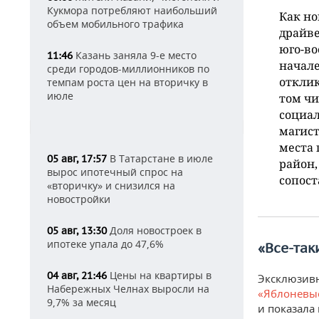
Кукмора потребляют наибольший
Как н
объем мобильного трафика
драйв
юго-во
Казань заняла 9-е место
11:46
начале
среди городов-миллионников по
отклик
темпам роста цен на вторичку в
июле
том чи
социа
магист
места 
В Татарстане в июле
05 авг, 17:57
район,
вырос ипотечный спрос на
сопост
«вторичку» и снизился на
новостройки
Доля новостроек в
05 авг, 13:30
ипотеке упала до 47,6%
«Все-так
Цены на квартиры в
04 авг, 21:46
Эксклюзивн
Набережных Челнах выросли на
«Яблоневые
9,7% за месяц
и показала