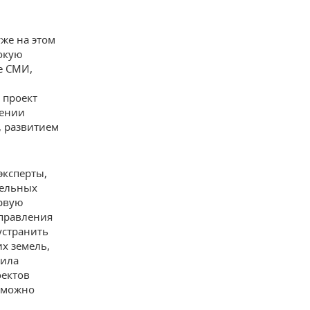
же на этом
рокую
е СМИ,
 проект
оении
, развитием
эксперты,
тельных
ервую
Управления
устранить
х земель,
вила
оектов
, можно