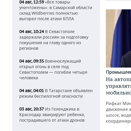
«Все товары
04 авг, 12:59
уничтожены»: в Самарской области
склад Wildberries полностью
выгорел после атаки БПЛА
В Севастополе
04 авг, 10:24
задержали россиян за подготовку
покушения на главу одного из
регионов
Военнослужащий
04 авг, 09:35
открыл огонь в селе под
Промышле
Севастополем — погибли четыре
человека
На автоп
управлят
В Татарстане объявлен
04 авг, 04:01
мобильн
режим беспилотной опасности
Рифкат Мин
Из Геленджика в
движение а
03 авг, 20:37
Краснодар эвакуируют ребенка,
шоссе, воде
пострадавшего от атаки дронов
координир