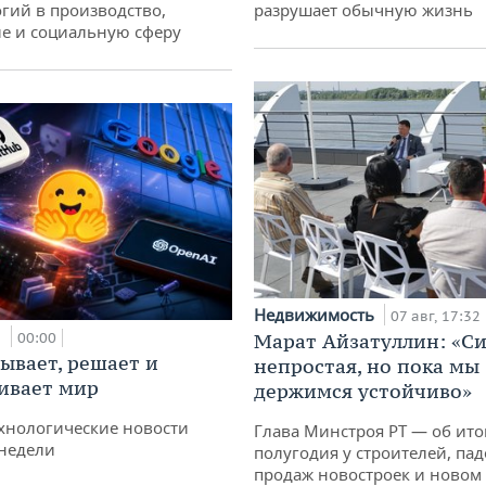
гий в производство,
разрушает обычную жизнь
е и социальную сферу
Недвижимость
07 авг, 17:32
и
00:00
Марат Айзатуллин: «С
ывает, решает и
непростая, но пока мы
ивает мир
держимся устойчиво»
хнологические новости
Глава Минстроя РТ — об ито
недели
полугодия у строителей, па
продаж новостроек и новом 