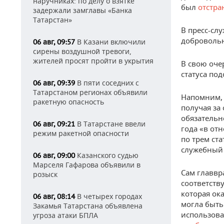
наручниках: по делу о взятке
был
отстра
задержали замглавы «Банка
Татарстан»
В пресс-сл
добровольн
В Казани включили
06 авг, 09:57
сирены воздушной тревоги,
жителей просят пройти в укрытия
В свою оче
статуса по
В пяти соседних с
06 авг, 09:39
Татарстаном регионах объявили
Напомним,
ракетную опасность
получая за 
обязательн
В Татарстане ввели
06 авг, 09:21
года «в от
режим ракетной опасности
по трем ст
служебный 
Казанского судью
06 авг, 09:00
Марселя Гафарова объявили в
Сам главвр
розыск
соответств
которая ок
В четырех городах
06 авг, 08:14
могла быть
Закамья Татарстана объявлена
использова
угроза атаки БПЛА