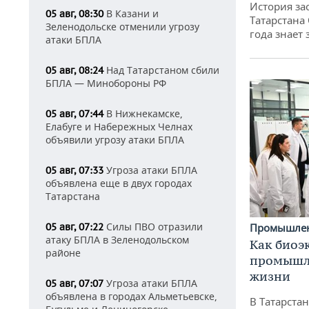
История за
В Казани и
05 авг, 08:30
Татарстана
Зеленодольске отменили угрозу
года знает
атаки БПЛА
Над Татарстаном сбили
05 авг, 08:24
БПЛА — Минобороны РФ
В Нижнекамске,
05 авг, 07:44
Елабуге и Набережных Челнах
объявили угрозу атаки БПЛА
Угроза атаки БПЛА
05 авг, 07:33
объявлена еще в двух городах
Татарстана
Силы ПВО отразили
Промышле
05 авг, 07:22
атаку БПЛА в Зеленодольском
Как биоэ
районе
промышле
жизни
Угроза атаки БПЛА
05 авг, 07:07
объявлена в городах Альметьевске,
В Татарста