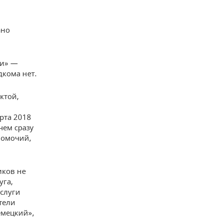
ано
ни» —
дкома нет.
ктой,
рта 2018
чем сразу
номочий,
иков не
уга,
услуги
тели
емецкий»,