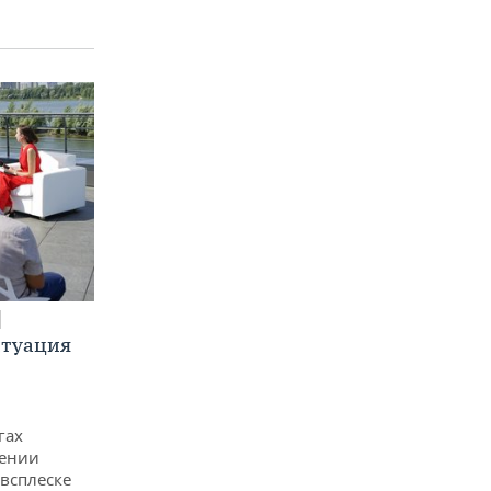
итуация
гах
дении
всплеске