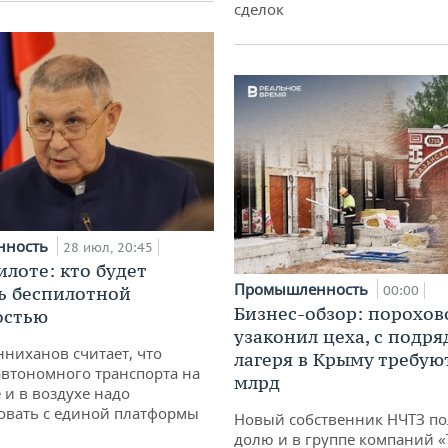
сделок
нность
28 июл, 20:45
илоте: кто будет
Промышленность
ь беспилотной
00:00
Бизнес-обзор: порохов
остью
узаконил цеха, с подр
ниханов считает, что
лагеря в Крыму требуют
втономного транспорта на
млрд
 и в воздухе надо
овать с единой платформы
Новый собственник НЧТЗ п
долю и в группе компаний 