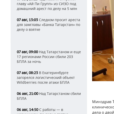
главу «Ай Пи Групп» из СИЗО под
домашний арест по делу на 5 млн
Следком просит ареста
07 авг, 13:03
для замглавы «Банка Татарстан» по
делу о взятке
Над Татарстаном и еще
07 авг, 09:00
17 регионами России сбили 203
БПЛА за ночь
В Екатеринбурге
07 авг, 08:23
загорелся логистический объект
Wildberries после атаки БПЛА
Над Татарстаном сбили
06 авг, 21:00
БПЛА
Минздрав Т
клиническо
С работы — в
06 авг, 14:50
дела о дво