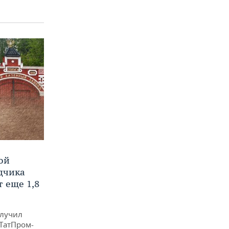
ой
ядчика
 еще 1,8
олучил
«ТатПром-