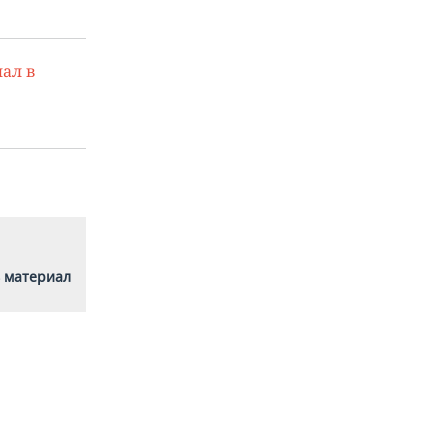
ал в
 материал