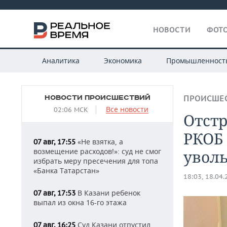
НОВОСТИ
ФОТО
Аналитика
Экономика
Промышленност
НОВОСТИ ПРОИСШЕСТВИЙ
ПРОИСШЕ
Все новости
02:06 МСК
Отст
РКОБ 
«Не взятка, а
07 авг, 17:55
возмещение расходов!»: суд не смог
увол
избрать меру пресечения для топа
«Банка Татарстан»
18:03, 18.04
В Казани ребенок
07 авг, 17:53
выпал из окна 16-го этажа
Суд Казани отпустил
07 авг, 16:25