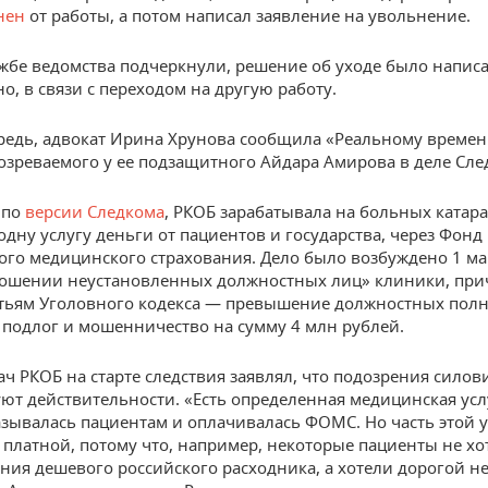
нен
от работы, а потом написал заявление на увольнение.
ужбе ведомства подчеркнули, решение об уходе было напис
о, в связи с переходом на другую работу.
редь, адвокат Ирина Хрунова сообщила «Реальному време
дозреваемого у ее подзащитного Айдара Амирова в деле Сле
 по
версии Следкома
, РКОБ зарабатывала на больных катара
одну услугу деньги от пациентов и государства, через Фонд
ого медицинского страхования. Дело было возбуждено 1 ма
ношении неустановленных должностных лиц» клиники, при
атьям Уголовного кодекса — превышение должностных пол
подлог и мошенничество на сумму 4 млн рублей.
ач РКОБ на старте следствия заявлял, что подозрения силов
уют действительности. «Есть определенная медицинская усл
азывалась пациентам и оплачивалась ФОМС. Но часть этой 
 платной, потому что, например, некоторые пациенты не хо
ния дешевого российского расходника, а хотели дорогой н