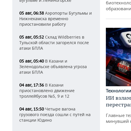
Бугульме и Лениногорске
биотехноло
образовани
Аэропорты Бугульмы и
05 авг, 06:38
Нижнекамска временно
приостановили работу
Склад Wildberries в
05 авг, 05:52
Тульской области загорелся после
атаки БПЛА
В Казани и
05 авг, 05:40
Зеленодольске объявлена угроза
атаки БПЛА
В Казани
04 авг, 17:36
Технологи
приостановлено движение
троллейбусов №5, 9 и 12
ИИ взлам
перестра
Четыре вагона
04 авг, 15:50
грузового поезда сошли с путей на
Главные те
станции Юдино
минувшей 