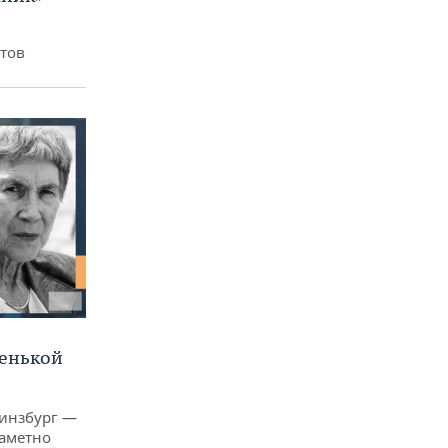
итов
ленькой
Гинзбург —
заметно