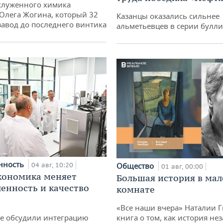
служенного химика
 Олега Жогина, который 32
Казанцы оказались сильнее
 завод до последнего винтика
альметьевцев в серии булл
нность
04 авг, 10:20
Общество
01 авг, 00:00
кономика меняет
Большая история в ма
нность и качество
комнате
«Все наши вчера» Наталии 
не обсудили интеграцию
книга о том, как история не