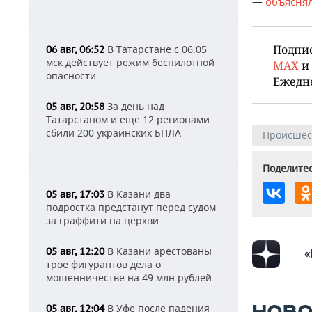
—
объясня
Подпи
В Татарстане с 06.05
06 авг, 06:52
мск действует режим беспилотной
MAX
и
опасности
Ежедн
За день над
05 авг, 20:58
Татарстаном и еще 12 регионами
сбили 200 украинских БПЛА
Происшес
Поделитес
В Казани два
05 авг, 17:03
подростка предстанут перед судом
за граффити на церкви
В Казани арестованы
05 авг, 12:20
«
трое фигурантов дела о
мошенничестве на 49 млн рублей
В Уфе после падения
05 авг, 12:04