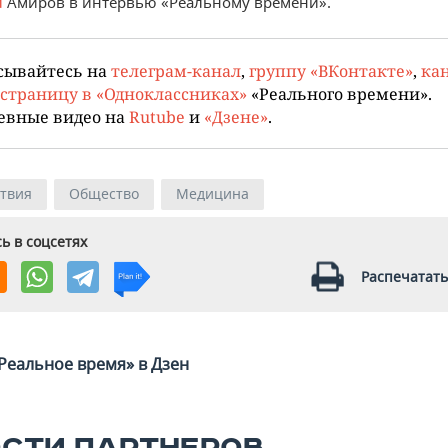
л
Амиров в интервью «Реальному времени».
сывайтесь на
телеграм-канал
,
группу «ВКонтакте»
,
кан
страницу в «Одноклассниках»
«Реального времени».
евные видео на
Rutube
и
«Дзене»
.
твия
Общество
Медицина
ь в соцсетях
Распечатать
Реальное время» в Дзен