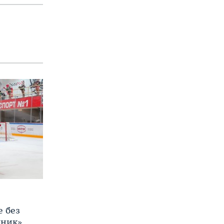
е без
яник»