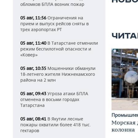
НОВО
обломков БПЛА возник пожар
Ограничения на
05 авг, 11:56
прием и выпуск рейсов сняты в
трех аэропортах РТ
ЧИТА
В Татарстане отменили
05 авг, 11:40
режим беспилотной опасности и
«Ковер»
Мошенники обманули
05 авг, 10:35
18-летнего жителя Нижнекамского
района на 2 млн
Угроза атаки БПЛА
05 авг, 09:43
отменена в восьми городах
Татарстана
Промышле
В Якутии лесные
05 авг, 08:41
Морская 
пожары охватили более 418 тыс.
колонна
гектаров