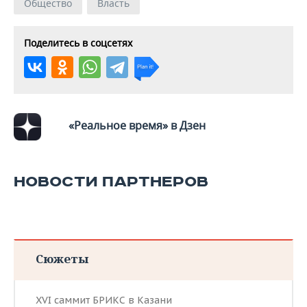
ВОДНЫЕ ВИДЫ СПОРТА
ОБРАЗОВАНИЕ
Общество
Власть
ХОККЕЙ С МЯЧОМ
ПРОИСШЕСТВИЯ
Поделитесь в соцсетях
«Реальное время» в Дзен
НОВОСТИ ПАРТНЕРОВ
Сюжеты
XVI саммит БРИКС в Казани