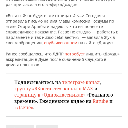
НЕФТЕХИМИЯ
раз пригласила его в эфир «Дождя».
РОЗНИЧНАЯ ТОРГОВЛЯ
НОВОСТИ ТЕХНОЛОГИЙ
МЕРОПРИЯТИЯ
НЕФТЬ
«Вы и сейчас будете все отрицать? <…> Сегодня я
отправила письмо на имя главы комиссии Госдумы по
ТРАНСПОРТ
IT
НОВОСТИ МЕРОПРИЯТИЙ
СПОРТ
этике Отари Аршбы и надеюсь, что вы понесете
ОПК
справедливое наказание. Разве не стыдно — работать в
УСЛУГИ
МЕДИА
ВЫЕЗДНАЯ РЕДАКЦИЯ
НОВОСТИ СПОРТА
ОБЩЕСТВО
парламенте и так низко себя вести?», — заявила Жук в
ЭНЕРГЕТИКА
своем обращении,
опубликованном
на сайте «Дождя».
ТЕЛЕКОММУНИКАЦИИ
БИЗНЕС-БРАНЧИ
ФУТБОЛ
НОВОСТИ ОБЩЕСТВА
ФОТОГАЛЕРЕЯ
Ранее сообщалось, что ЛДПР
потребует
лишить «Дождь»
аккредитации в Думе после обвинений Слуцкого в
ONLINE-КОНФЕРЕНЦИИ
ХОККЕЙ
ВЛАСТЬ
СЮЖЕТЫ
домогательствах.
ОТКРЫТАЯ ЛЕКЦИЯ
БАСКЕТБОЛ
ИНФРАСТРУКТУРА
СПРАВОЧНИК
Подписывайтесь на
телеграм-канал
,
группу «ВКонтакте»
,
канал в MAX
и
ВОЛЕЙБОЛ
ИСТОРИЯ
СПИСОК ПЕРСОН
ПОЛНАЯ ВЕРСИЯ
страницу в «Одноклассниках»
«Реального
времени». Ежедневные видео на
Rutube
и
КИБЕРСПОРТ
КУЛЬТУРА
СПИСОК КОМПАНИЙ
«Дзене»
.
ФИГУРНОЕ КАТАНИЕ
МЕДИЦИНА