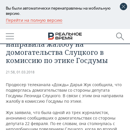
Вы были автоматически перенаправлены на мобильную
версию.
Перейти на полную версию
РЕГИОНЫ
ОБЩЕСТВО
Продюсер «Дождя» Дарья Жук
БАШКОРТОСТАН
НОВОСТИ
направила жалобу на
ТАТАРСТАН
АНАЛИТИКА
домогательства Слуцкого в
комиссию по этике Госдумы
УДМУРТИЯ
НОВОСТИ АНАЛИТИКИ
ЭКОНОМИКА
21:58, 01.03.2018
ДЕКЛАРАЦИИ О ДОХОДАХ
НОВОСТИ ЭКОНОМИКИ
ПРОМЫШЛЕННОСТЬ
Продюсер телеканала «Дождь» Дарья Жук сообщила, что
КОРОЛИ ГОСЗАКАЗА ПФО
ФИНАНСЫ
НОВОСТИ
НЕДВИЖИМОСТЬ
подверглась домогательствам со стороны депутата
ПРОМЫШЛЕННОСТИ
Госдумы Леонида Слуцкого. В связи с этим она направила
ВУЗЫ ТАТАРСТАНА
БАНКИ
НОВОСТИ НЕДВИЖИМОСТИ
АВТО
жалобу в комиссию Госдумы по этике.
АГРОПРОМ
Жук заявила, что была одной из трех журналисток,
КОМУ ПРИНАДЛЕЖАТ
БЮДЖЕТ
НОВОСТИ АВТО
БИЗНЕС
анонимно сообщивших о домогательствах со стороны
ТОРГОВЫЕ ЦЕНТРЫ
МАШИНОСТРОЕНИЕ
ТАТАРСТАНА
депутата 22 февраля. По ее словам, она столкнулась с
ИНВЕСТИЦИИ
НОВОСТИ БИЗНЕСА
ТЕХНОЛОГИИ
неподобающим поведением Слуцкого, когда во второй