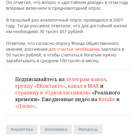
НЕФТЕХИМИЯ
Он отметил, что вопрос о «достойном доходе» в этом году
впервые включили в предновогодний опрос.
РОЗНИЧНАЯ ТОРГОВЛЯ
НОВОСТИ ТЕХНОЛОГИЙ
МЕРОПРИЯТИЯ
НЕФТЬ
В прошлый раз аналогичный опрос проводился в 2007
ТРАНСПОРТ
IT
НОВОСТИ МЕРОПРИЯТИЙ
СПОРТ
году. Тогда россияне ответили, что для достойной жизни
ОПК
им необходимо 30 тысяч 457 рублей.
УСЛУГИ
МЕДИА
ВЫЕЗДНАЯ РЕДАКЦИЯ
НОВОСТИ СПОРТА
ОБЩЕСТВО
Отметим, что согласно опросу Фонда общественного
ЭНЕРГЕТИКА
мнения, россиянам
для счастья необходима
зарплата в
ТЕЛЕКОММУНИКАЦИИ
БИЗНЕС-БРАНЧИ
ФУТБОЛ
НОВОСТИ ОБЩЕСТВА
ФОТОГАЛЕРЕЯ
50 тысяч рублей, а чтобы считаться богатым нужно
зарабатывать в среднем 100 тысяч в месяц.
ONLINE-КОНФЕРЕНЦИИ
ХОККЕЙ
ВЛАСТЬ
СЮЖЕТЫ
Подписывайтесь на
телеграм-канал
,
ОТКРЫТАЯ ЛЕКЦИЯ
БАСКЕТБОЛ
ИНФРАСТРУКТУРА
СПРАВОЧНИК
группу «ВКонтакте»
,
канал в MAX
и
страницу в «Одноклассниках»
«Реального
ВОЛЕЙБОЛ
ИСТОРИЯ
СПИСОК ПЕРСОН
ПОЛНАЯ ВЕРСИЯ
времени». Ежедневные видео на
Rutube
и
«Дзене»
.
КИБЕРСПОРТ
КУЛЬТУРА
СПИСОК КОМПАНИЙ
ФИГУРНОЕ КАТАНИЕ
МЕДИЦИНА
Аналитика
Экономика
Финансы