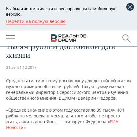
Вы были автоматически перенаправлены на мобильную
версию.
Перейти на полную версию
РЕГИОНЫ
АНАЛИТИКА
Россияне назвали сумму в 40
БАШКОРТОСТАН
НОВОСТИ
тысяч рублей достойной для
ТАТАРСТАН
АНАЛИТИКА
жизни
УДМУРТИЯ
НОВОСТИ АНАЛИТИКИ
ЭКОНОМИКА
21:59, 21.12.2017
ДЕКЛАРАЦИИ О ДОХОДАХ
НОВОСТИ ЭКОНОМИКИ
ПРОМЫШЛЕННОСТЬ
Среднестатистическому россиянину для достойной жизни
нужно примерно 40 тысяч рублей. Такую сумму назвал
КОРОЛИ ГОСЗАКАЗА ПФО
ФИНАНСЫ
НОВОСТИ
НЕДВИЖИМОСТЬ
генеральный директор Всероссийского центра изучения
ПРОМЫШЛЕННОСТИ
общественного мнения (ВЦИОМ) Валерий Федоров.
ВУЗЫ ТАТАРСТАНА
БАНКИ
НОВОСТИ НЕДВИЖИМОСТИ
АВТО
«Среднее значение в этом году составило 39 тысяч 404
АГРОПРОМ
рубля на человека в месяц, для того чтобы не просто
КОМУ ПРИНАДЛЕЖАТ
БЮДЖЕТ
НОВОСТИ АВТО
БИЗНЕС
жить, а жить достойно», — цитирует Федорова «
РИА
ТОРГОВЫЕ ЦЕНТРЫ
МАШИНОСТРОЕНИЕ
Новости
».
ТАТАРСТАНА
ИНВЕСТИЦИИ
НОВОСТИ БИЗНЕСА
ТЕХНОЛОГИИ