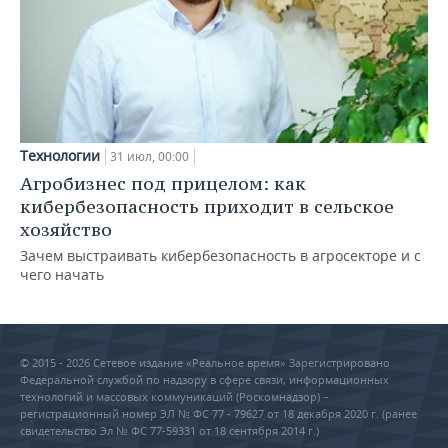
Технологии
31 июл, 00:00
Агробизнес под прицелом: как
кибербезопасность приходит в сельское
хозяйство
Зачем выстраивать кибербезопасность в агросекторе и с
чего начать
© 2015 - 2026 Сетевое издание «Реальное время» Зарегистрировано
Федеральной службой по надзору в сфере связи, информационных
технологий и массовых коммуникаций (Роскомнадзор) –
регистрационный номер ЭЛ № ФС 77 - 79627 от 18 декабря 2020 г. (ранее
свидетельство Эл № ФС 77-59331 от 18 сентября 2014 г.)