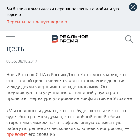
Вы были автоматически перенаправлены на мобильную
версию.
Перейти на полную версию
РЕГИОНЫ
Новый посол США в РФ
БАШКОРТОСТАН
НОВОСТИ
Хантсман назвал свою главную
цель
ТАТАРСТАН
АНАЛИТИКА
08:55, 08.10.2017
УДМУРТИЯ
НОВОСТИ АНАЛИТИКИ
ЭКОНОМИКА
Новый посол США в России Джон Хантсман заявил, что
ДЕКЛАРАЦИИ О ДОХОДАХ
НОВОСТИ ЭКОНОМИКИ
ПРОМЫШЛЕННОСТЬ
его главной целью является «восстановление доверия
между двумя ядерными сверхдержавами». Он
подчеркнул, что улучшение отношений двух стран
КОРОЛИ ГОСЗАКАЗА ПФО
ФИНАНСЫ
НОВОСТИ
НЕДВИЖИМОСТЬ
пролегает через урегулирование конфликтов на Украине.
ПРОМЫШЛЕННОСТИ
ВУЗЫ ТАТАРСТАНА
БАНКИ
НОВОСТИ НЕДВИЖИМОСТИ
АВТО
«Мы не должны думать, что это будет легко или что это
АГРОПРОМ
будет быстро. Но я думаю, что с доброй волей обеих
сторон мы сможем начать эффективную совместную
КОМУ ПРИНАДЛЕЖАТ
БЮДЖЕТ
НОВОСТИ АВТО
БИЗНЕС
ТОРГОВЫЕ ЦЕНТРЫ
МАШИНОСТРОЕНИЕ
работу по решению нескольких ключевых вопросов», —
ТАТАРСТАНА
приводит
его слова KSL.
ИНВЕСТИЦИИ
НОВОСТИ БИЗНЕСА
ТЕХНОЛОГИИ