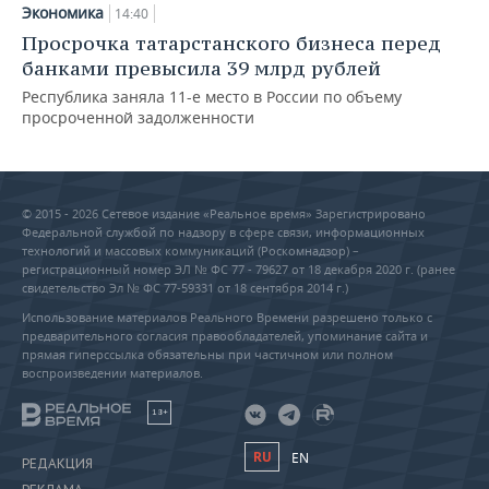
Экономика
14:40
Просрочка татарстанского бизнеса перед
банками превысила 39 млрд рублей
Республика заняла 11-е место в России по объему
просроченной задолженности
© 2015 - 2026 Сетевое издание «Реальное время» Зарегистрировано
Федеральной службой по надзору в сфере связи, информационных
технологий и массовых коммуникаций (Роскомнадзор) –
регистрационный номер ЭЛ № ФС 77 - 79627 от 18 декабря 2020 г. (ранее
свидетельство Эл № ФС 77-59331 от 18 сентября 2014 г.)
Использование материалов Реального Времени разрешено только с
предварительного согласия правообладателей, упоминание сайта и
прямая гиперссылка обязательны при частичном или полном
воспроизведении материалов.
18+
RU
EN
РЕДАКЦИЯ