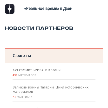
ВОДНЫЕ ВИДЫ СПОРТА
ОБРАЗОВАНИЕ
«Реальное время» в Дзен
ХОККЕЙ С МЯЧОМ
ПРОИСШЕСТВИЯ
НОВОСТИ ПАРТНЕРОВ
Сюжеты
XVI саммит БРИКС в Казани
499
МАТЕРИАЛОВ
Великие воины Татарии. Цикл исторических
материалов
24
МАТЕРИАЛА