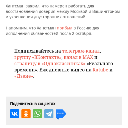
НЕФТЕХИМИЯ
Хантсман заявил, что намерен работать для
РОЗНИЧНАЯ ТОРГОВЛЯ
НОВОСТИ ТЕХНОЛОГИЙ
МЕРОПРИЯТИЯ
восстановления доверия между Москвой и Вашингтоном
НЕФТЬ
и укрепления двусторонних отношений.
ТРАНСПОРТ
IT
НОВОСТИ МЕРОПРИЯТИЙ
СПОРТ
Напомним, что Ханстман
ОПК
прибыл
в Россию для
исполнения обязанностей посла 2 октября.
УСЛУГИ
МЕДИА
ВЫЕЗДНАЯ РЕДАКЦИЯ
НОВОСТИ СПОРТА
ОБЩЕСТВО
ЭНЕРГЕТИКА
ТЕЛЕКОММУНИКАЦИИ
БИЗНЕС-БРАНЧИ
ФУТБОЛ
НОВОСТИ ОБЩЕСТВА
ФОТОГАЛЕРЕЯ
Подписывайтесь на
телеграм-канал
,
группу «ВКонтакте»
,
канал в MAX
и
ONLINE-КОНФЕРЕНЦИИ
ХОККЕЙ
ВЛАСТЬ
страницу в «Одноклассниках»
«Реального
СЮЖЕТЫ
времени». Ежедневные видео на
Rutube
и
«Дзене»
.
ОТКРЫТАЯ ЛЕКЦИЯ
БАСКЕТБОЛ
ИНФРАСТРУКТУРА
СПРАВОЧНИК
ВОЛЕЙБОЛ
ИСТОРИЯ
СПИСОК ПЕРСОН
ПОЛНАЯ ВЕРСИЯ
КИБЕРСПОРТ
КУЛЬТУРА
СПИСОК КОМПАНИЙ
Поделитесь в соцсетях
ФИГУРНОЕ КАТАНИЕ
МЕДИЦИНА