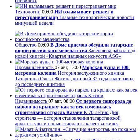
снизились
Технологии
00:00
ИИ взламывает, решает и
перестраивает мир
Главные технологические новости
минувшей недели
Общество
00:00
В Доме приемов обсудили татарские
корни российского меценатства
Завершена работа над
новой книгой «Квартал изящных искусств ASG»
Промышленность
07 авг, 13:00
Морская душа и 100-
метровая колонна
История заслуженного химика
Татарстана Олега Жогина, который 32 года знает завод
до последнего винтика
Недвижимость
07 авг, 08:00
От первого соцгорода до
парков на крышах: как за век изменилась
строительная отрасль Казани
К 70-летию Дня
строителя — история становления татарстанской
архитектуры и новые стандарты качества жилья