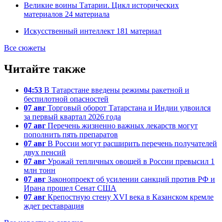
Великие воины Татарии. Цикл исторических
материалов
24
материала
Искусственный интеллект
181
материал
Все сюжеты
Читайте также
04:53
В Татарстане введены режимы ракетной и
беспилотной опасностей
07 авг
Торговый оборот Татарстана и Индии удвоился
за первый квартал 2026 года
07 авг
Перечень жизненно важных лекарств могут
пополнить пять препаратов
07 авг
В России могут расширить перечень получателей
двух пенсий
07 авг
Урожай тепличных овощей в России превысил 1
млн тонн
07 авг
Законопроект об усилении санкций против РФ и
Ирана прошел Сенат США
07 авг
Крепостную стену XVI века в Казанском кремле
ждет реставрация