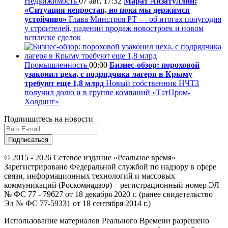
Недвижимость
07 авг, 17:32
Марат Айзатуллин:
«Ситуация непростая, но пока мы держимся
устойчиво»
Глава Минстроя РТ — об итогах полугодия
у строителей, падении продаж новостроек и новом
всплеске сделок
Промышленность
00:00
Бизнес-обзор: пороховой
узаконил цеха, с подрядчика лагеря в Крыму
требуют еще 1,8 млрд
Новый собственник НЧТЗ
получил долю и в группе компаний «ТатПром-
Холдинг»
Подпишитесь на новости
© 2015 - 2026 Сетевое издание «Реальное время»
Зарегистрировано Федеральной службой по надзору в сфере
связи, информационных технологий и массовых
коммуникаций (Роскомнадзор) – регистрационный номер ЭЛ
№ ФС 77 - 79627 от 18 декабря 2020 г. (ранее свидетельство
Эл № ФС 77-59331 от 18 сентября 2014 г.)
Использование материалов Реального Времени разрешено