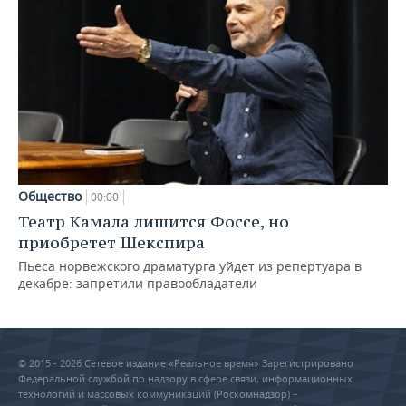
Общество
00:00
Театр Камала лишится Фоссе, но
приобретет Шекспира
Пьеса норвежского драматурга уйдет из репертуара в
декабре: запретили правообладатели
© 2015 - 2026 Сетевое издание «Реальное время» Зарегистрировано
Федеральной службой по надзору в сфере связи, информационных
технологий и массовых коммуникаций (Роскомнадзор) –