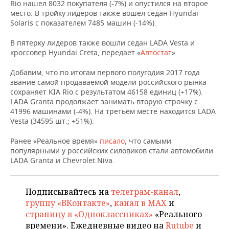
НЕФТЕХИМИЯ
Rio нашел 8032 покупателя (-7%) и опустился на второе
место. В тройку лидеров также вошел седан Hyundai
РОЗНИЧНАЯ ТОРГОВЛЯ
НОВОСТИ ТЕХНОЛОГИЙ
МЕРОПРИЯТИЯ
Solaris с показателем 7485 машин (-14%).
НЕФТЬ
ТРАНСПОРТ
IT
НОВОСТИ МЕРОПРИЯТИЙ
СПОРТ
В пятерку лидеров также вошли седан LADA Vesta и
ОПК
кроссовер Hyundai Creta, передает «
Автостат
».
УСЛУГИ
МЕДИА
ВЫЕЗДНАЯ РЕДАКЦИЯ
НОВОСТИ СПОРТА
ОБЩЕСТВО
Добавим, что по итогам первого полугодия 2017 года
ЭНЕРГЕТИКА
звание самой продаваемой модели российского рынка
ТЕЛЕКОММУНИКАЦИИ
БИЗНЕС-БРАНЧИ
ФУТБОЛ
НОВОСТИ ОБЩЕСТВА
ФОТОГАЛЕРЕЯ
сохраняет KIA Rio с результатом 46158 единиц (+17%).
LADA Granta продолжает занимать вторую строчку с
41996 машинами (-4%). На третьем месте находится LADA
ONLINE-КОНФЕРЕНЦИИ
ХОККЕЙ
ВЛАСТЬ
СЮЖЕТЫ
Vesta (34595 шт.; +51%).
ОТКРЫТАЯ ЛЕКЦИЯ
БАСКЕТБОЛ
ИНФРАСТРУКТУРА
СПРАВОЧНИК
Ранее «Реальное время»
писало
, что самыми
популярными у российских силовиков стали автомобили
ВОЛЕЙБОЛ
ИСТОРИЯ
СПИСОК ПЕРСОН
ПОЛНАЯ ВЕРСИЯ
LADA Granta и Chevrolet Niva.
КИБЕРСПОРТ
КУЛЬТУРА
СПИСОК КОМПАНИЙ
Подписывайтесь на
телеграм-канал
,
группу «ВКонтакте»
,
канал в MAX
и
ФИГУРНОЕ КАТАНИЕ
МЕДИЦИНА
страницу в «Одноклассниках»
«Реального
времени». Ежедневные видео на
Rutube
и