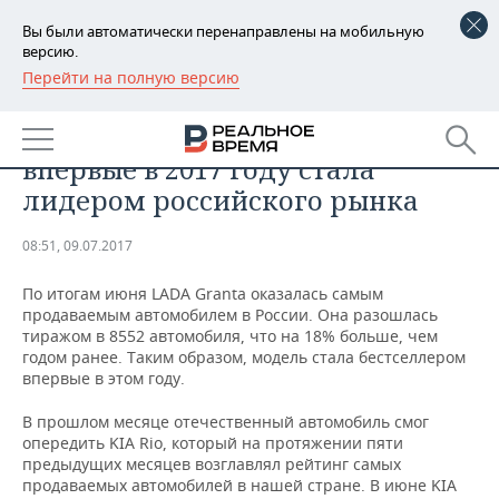
Вы были автоматически перенаправлены на мобильную
версию.
Перейти на полную версию
РЕГИОНЫ
АНАЛИТИКА
LADA Granta по итогам июня
БАШКОРТОСТАН
НОВОСТИ
впервые в 2017 году стала
ТАТАРСТАН
АНАЛИТИКА
лидером российского рынка
УДМУРТИЯ
НОВОСТИ АНАЛИТИКИ
ЭКОНОМИКА
08:51, 09.07.2017
ДЕКЛАРАЦИИ О ДОХОДАХ
НОВОСТИ ЭКОНОМИКИ
ПРОМЫШЛЕННОСТЬ
По итогам июня LADA Granta оказалась самым
продаваемым автомобилем в России. Она разошлась
КОРОЛИ ГОСЗАКАЗА ПФО
ФИНАНСЫ
НОВОСТИ
НЕДВИЖИМОСТЬ
тиражом в 8552 автомобиля, что на 18% больше, чем
ПРОМЫШЛЕННОСТИ
годом ранее. Таким образом, модель стала бестселлером
впервые в этом году.
ВУЗЫ ТАТАРСТАНА
БАНКИ
НОВОСТИ НЕДВИЖИМОСТИ
АВТО
АГРОПРОМ
В прошлом месяце отечественный автомобиль смог
КОМУ ПРИНАДЛЕЖАТ
БЮДЖЕТ
НОВОСТИ АВТО
БИЗНЕС
опередить KIA Rio, который на протяжении пяти
ТОРГОВЫЕ ЦЕНТРЫ
МАШИНОСТРОЕНИЕ
предыдущих месяцев возглавлял рейтинг самых
ТАТАРСТАНА
продаваемых автомобилей в нашей стране. В июне KIA
ИНВЕСТИЦИИ
НОВОСТИ БИЗНЕСА
ТЕХНОЛОГИИ