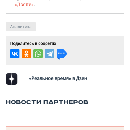
ВОДНЫЕ ВИДЫ СПОРТА
ОБРАЗОВАНИЕ
«Дзене»
.
ХОККЕЙ С МЯЧОМ
ПРОИСШЕСТВИЯ
Аналитика
Поделитесь в соцсетях
«Реальное время» в Дзен
НОВОСТИ ПАРТНЕРОВ