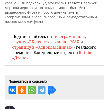
НЕФТЕХИМИЯ
корабль. Он подчеркнул, что Россия является великой
морской державой, поэтому не может быть без
РОЗНИЧНАЯ ТОРГОВЛЯ
НОВОСТИ ТЕХНОЛОГИЙ
МЕРОПРИЯТИЯ
авианосного флота и просто должна иметь
НЕФТЬ
«современный, сбалансированный, самодостаточный
ТРАНСПОРТ
IT
НОВОСТИ МЕРОПРИЯТИЙ
СПОРТ
военно-морской флот».
ОПК
УСЛУГИ
МЕДИА
ВЫЕЗДНАЯ РЕДАКЦИЯ
НОВОСТИ СПОРТА
ОБЩЕСТВО
ЭНЕРГЕТИКА
Подписывайтесь на
телеграм-канал
,
группу «ВКонтакте»
,
канал в MAX
и
ТЕЛЕКОММУНИКАЦИИ
БИЗНЕС-БРАНЧИ
ФУТБОЛ
НОВОСТИ ОБЩЕСТВА
ФОТОГАЛЕРЕЯ
страницу в «Одноклассниках»
«Реального
времени». Ежедневные видео на
Rutube
и
ONLINE-КОНФЕРЕНЦИИ
ХОККЕЙ
ВЛАСТЬ
СЮЖЕТЫ
«Дзене»
.
ОТКРЫТАЯ ЛЕКЦИЯ
БАСКЕТБОЛ
ИНФРАСТРУКТУРА
СПРАВОЧНИК
ВОЛЕЙБОЛ
ИСТОРИЯ
СПИСОК ПЕРСОН
ПОЛНАЯ ВЕРСИЯ
Поделитесь в соцсетях
КИБЕРСПОРТ
КУЛЬТУРА
СПИСОК КОМПАНИЙ
ФИГУРНОЕ КАТАНИЕ
МЕДИЦИНА