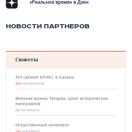
ВОДНЫЕ ВИДЫ СПОРТА
ОБРАЗОВАНИЕ
«Реальное время» в Дзен
ХОККЕЙ С МЯЧОМ
ПРОИСШЕСТВИЯ
НОВОСТИ ПАРТНЕРОВ
Сюжеты
XVI саммит БРИКС в Казани
499
МАТЕРИАЛОВ
Великие воины Татарии. Цикл исторических
материалов
24
МАТЕРИАЛА
Искусственный интеллект
181
МАТЕРИАЛ