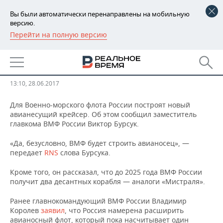
Вы были автоматически перенаправлены на мобильную
версию.
Перейти на полную версию
РЕГИОНЫ
Для ВМФ России построят новый
БАШКОРТОСТАН
НОВОСТИ
авианесущий крейсер
ТАТАРСТАН
АНАЛИТИКА
13:10, 28.06.2017
УДМУРТИЯ
НОВОСТИ АНАЛИТИКИ
ЭКОНОМИКА
Для Военно-морского флота России построят новый
авианесущий крейсер. Об этом сообщил заместитель
главкома ВМФ России Виктор Бурсук.
ДЕКЛАРАЦИИ О ДОХОДАХ
НОВОСТИ ЭКОНОМИКИ
ПРОМЫШЛЕННОСТЬ
«Да, безусловно, ВМФ будет строить авианосец», —
КОРОЛИ ГОСЗАКАЗА ПФО
ФИНАНСЫ
НОВОСТИ
НЕДВИЖИМОСТЬ
передает
RNS
слова Бурсука.
ПРОМЫШЛЕННОСТИ
Кроме того, он рассказал, что до 2025 года ВМФ России
ВУЗЫ ТАТАРСТАНА
БАНКИ
НОВОСТИ НЕДВИЖИМОСТИ
АВТО
АГРОПРОМ
получит два десантных корабля — аналоги «Мистраля».
КОМУ ПРИНАДЛЕЖАТ
БЮДЖЕТ
НОВОСТИ АВТО
БИЗНЕС
Ранее главнокомандующий ВМФ России Владимир
ТОРГОВЫЕ ЦЕНТРЫ
МАШИНОСТРОЕНИЕ
Королев
ТАТАРСТАНА
заявил
, что Россия намерена расширить
ИНВЕСТИЦИИ
НОВОСТИ БИЗНЕСА
ТЕХНОЛОГИИ
авианосный флот, который пока насчитывает один