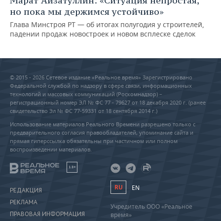
Марат Айзатуллин: «Ситуация непростая,
но пока мы держимся устойчиво»
Глава Минстроя РТ — об итогах полугодия у строителей,
падении продаж новостроек и новом всплеске сделок
© 2015 - 2026 Сетевое издание «Реальное время» Зарегистрировано
Федеральной службой по надзору в сфере связи, информационных
технологий и массовых коммуникаций (Роскомнадзор) –
регистрационный номер ЭЛ № ФС 77 - 79627 от 18 декабря 2020 г. (ранее
свидетельство Эл № ФС 77-59331 от 18 сентября 2014 г.)
Использование материалов Реального Времени разрешено только с
предварительного согласия правообладателей, упоминание сайта и
прямая гиперссылка обязательны при частичном или полном
воспроизведении материалов.
18+
RU
EN
РЕДАКЦИЯ
РЕКЛАМА
Учредитель ООО «Реальное
ПРАВОВАЯ ИНФОРМАЦИЯ
время»