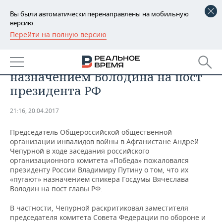
Вы были автоматически перенаправлены на мобильную
версию.
Перейти на полную версию
РЕГИОНЫ
«Афганцы» пожаловались
БАШКОРТОСТАН
НОВОСТИ
Путину, что их пугают
назначением Володина на пост
ТАТАРСТАН
АНАЛИТИКА
президента РФ
УДМУРТИЯ
НОВОСТИ АНАЛИТИКИ
ЭКОНОМИКА
21:16, 20.04.2017
ДЕКЛАРАЦИИ О ДОХОДАХ
НОВОСТИ ЭКОНОМИКИ
ПРОМЫШЛЕННОСТЬ
Председатель Общероссийской общественной
организации инвалидов войны в Афганистане Андрей
КОРОЛИ ГОСЗАКАЗА ПФО
ФИНАНСЫ
НОВОСТИ
НЕДВИЖИМОСТЬ
Чепурной в ходе заседания российского
ПРОМЫШЛЕННОСТИ
организационного комитета «Победа» пожаловался
президенту России Владимиру Путину о том, что их
ВУЗЫ ТАТАРСТАНА
БАНКИ
НОВОСТИ НЕДВИЖИМОСТИ
АВТО
«пугают» назначением спикера Госдумы Вячеслава
АГРОПРОМ
Володин на пост главы РФ.
КОМУ ПРИНАДЛЕЖАТ
БЮДЖЕТ
НОВОСТИ АВТО
БИЗНЕС
ТОРГОВЫЕ ЦЕНТРЫ
МАШИНОСТРОЕНИЕ
В частности, Чепурной раскритиковал заместителя
ТАТАРСТАНА
председателя комитета Совета Федерации по обороне и
ИНВЕСТИЦИИ
НОВОСТИ БИЗНЕСА
ТЕХНОЛОГИИ