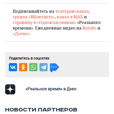
ВОДНЫЕ ВИДЫ СПОРТА
ОБРАЗОВАНИЕ
Подписывайтесь на
телеграм-канал
,
ХОККЕЙ С МЯЧОМ
ПРОИСШЕСТВИЯ
группу «ВКонтакте»
,
канал в MAX
и
страницу в «Одноклассниках»
«Реального
времени». Ежедневные видео на
Rutube
и
«Дзене»
.
Поделитесь в соцсетях
«Реальное время» в Дзен
НОВОСТИ ПАРТНЕРОВ