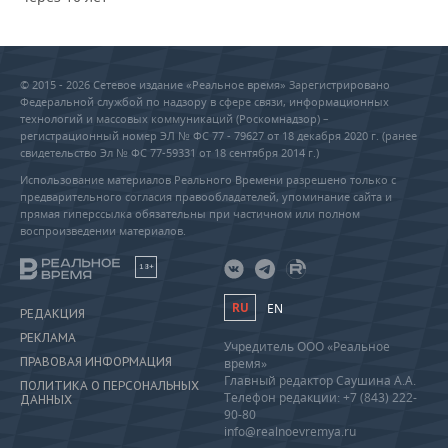
© 2015 - 2026 Сетевое издание «Реальное время» Зарегистрировано
Федеральной службой по надзору в сфере связи, информационных
технологий и массовых коммуникаций (Роскомнадзор) –
регистрационный номер ЭЛ № ФС 77 - 79627 от 18 декабря 2020 г. (ранее
свидетельство Эл № ФС 77-59331 от 18 сентября 2014 г.)
Использование материалов Реального Времени разрешено только с
предварительного согласия правообладателей, упоминание сайта и
прямая гиперссылка обязательны при частичном или полном
воспроизведении материалов.
18+
RU
EN
РЕДАКЦИЯ
РЕКЛАМА
Учредитель ООО «Реальное
ПРАВОВАЯ ИНФОРМАЦИЯ
время»
Главный редактор Саушина А.А.
ПОЛИТИКА О ПЕРСОНАЛЬНЫХ
Телефон редакции: +7 (843) 222-
ДАННЫХ
90-80
info@realnoevremya.ru