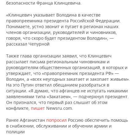
НЕФТЕХИМИЯ
безопасности Франца Клинцевича.
РОЗНИЧНАЯ ТОРГОВЛЯ
НОВОСТИ ТЕХНОЛОГИЙ
МЕРОПРИЯТИЯ
«Клинцевич указывает Володина в качестве
НЕФТЬ
правопреемника президента Российской Федерации.
ТРАНСПОРТ
IT
НОВОСТИ МЕРОПРИЯТИЙ
СПОРТ
Понимаете, устно звонит и пугает в регионах наших
ОПК
членов организации, руководителей и чиновников,
говоря, что скоро будет президентом Володин», —
УСЛУГИ
МЕДИА
ВЫЕЗДНАЯ РЕДАКЦИЯ
НОВОСТИ СПОРТА
ОБЩЕСТВО
рассказал Чепурной
ЭНЕРГЕТИКА
ТЕЛЕКОММУНИКАЦИИ
БИЗНЕС-БРАНЧИ
ФУТБОЛ
НОВОСТИ ОБЩЕСТВА
ФОТОГАЛЕРЕЯ
Также глава организации заявил, что Клинцевич
рассылает письма региональным чиновникам и
руководителям общественных организаций, в которых и
ONLINE-КОНФЕРЕНЦИИ
ХОККЕЙ
ВЛАСТЬ
СЮЖЕТЫ
утверждает, что «правопреемник президента РФ» —
Володин, а «всех неугодных закатает и закопает живьем».
ОТКРЫТАЯ ЛЕКЦИЯ
БАСКЕТБОЛ
ИНФРАСТРУКТУРА
СПРАВОЧНИК
На это Путин ответил обещанием разобраться в
ситуации. «Я думаю, что афганцев не испугать никакими
ВОЛЕЙБОЛ
ИСТОРИЯ
СПИСОК ПЕРСОН
ПОЛНАЯ ВЕРСИЯ
заявлениями типа «Закатаем», — подчеркнул президент.
Он признался, что первый раз слышит об этом
конфликте,
пишет
Newsru.com.
КИБЕРСПОРТ
КУЛЬТУРА
СПИСОК КОМПАНИЙ
Ранее Афганистан
попросил
Россию обеспечить помощь
ФИГУРНОЕ КАТАНИЕ
МЕДИЦИНА
в снабжении, обслуживании и обучении армии и
полиции