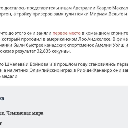
то досталось представительницам Австралии Каарле Маккал
ртон, а тройку призеров замкнули немки Мириам Вельте и
что до этого они заняли
первое место
в командном спринте 
, который проходил в американском Лос-Анджелесе. В фин
сиянки были быстрее канадских спортсменок Амелии Уолш и
оказав результат 32,835 секунды.
то Шмелева и Войнова и в прошлом году становились перв
, а на летних Олимпийских играх в Рио-де-Жанейро они з
 медали.
ка
ек,
Чемпионат мира
г