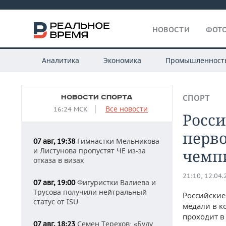
НОВОСТИ
ФОТО
Аналитика
Экономика
Промышленност
НОВОСТИ СПОРТА
СПОРТ
Все новости
16:24 МСК
Росс
перво
Гимнастки Мельникова
07 авг, 19:38
и Листунова пропустят ЧЕ из-за
чемп
отказа в визах
21:10, 12.04
Фигуристки Валиева и
07 авг, 19:00
Трусова получили нейтральный
Российские
статус от ISU
медали в к
проходит в
Семен Терехов: «Буду
07 авг, 18:23