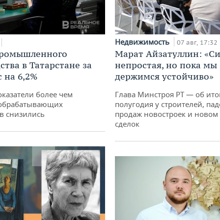
Недвижимость
07 авг, 17:32
промышленного
Марат Айзатуллин: «С
ства в Татарстане за
непростая, но пока мы
 на 6,2%
держимся устойчиво»
оказатели более чем
Глава Минстроя РТ — об ито
обрабатывающих
полугодия у строителей, па
в снизились
продаж новостроек и новом 
сделок