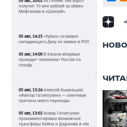
Источник: «Ак Барс»
05 авг, 20:01
получит 10 млн рублей за обмен
Мифтахова в «Шанхай»
«
«Рубин» отзаявил
05 авг, 14:25
нападающего Даку из заявки в РПЛ
НОВО
В Казани впервые
05 авг, 14:00
проходит чемпионат России по
гольфу
ЧИТА
Алексей Бывальцев:
05 авг, 13:26
«Фактор Гатиятулина — ключевая
причина моего перехода»
Анвар Гатиятулин
05 авг, 13:02
прокомментировал возможные
трансферы Кейна и Дадонова в «Ак