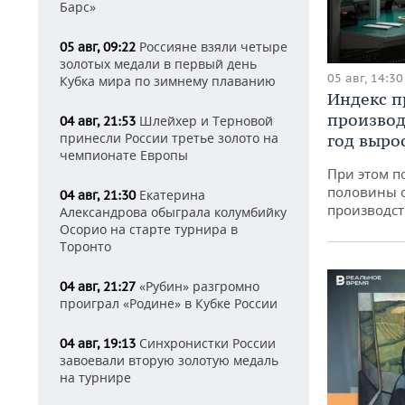
Барс»
Россияне взяли четыре
05 авг, 09:22
золотых медали в первый день
05 авг, 14:30
Кубка мира по зимнему плаванию
Индекс 
производ
Шлейхер и Терновой
04 авг, 21:53
принесли России третье золото на
год вырос
чемпионате Европы
При этом п
половины 
Екатерина
04 авг, 21:30
производст
Александрова обыграла колумбийку
Осорио на старте турнира в
Торонто
«Рубин» разгромно
04 авг, 21:27
проиграл «Родине» в Кубке России
Синхронистки России
04 авг, 19:13
завоевали вторую золотую медаль
на турнире