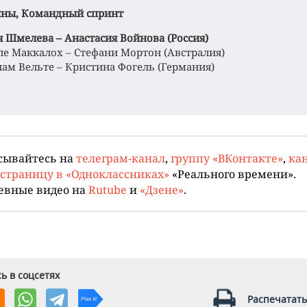
ны,
Командный спринт
я Шмелева – Анастасия Войнова (Россия)
рле Маккалох – Стефани Мортон (Австралия)
иам Вельте – Кристина Фогель (Германия)
сывайтесь на
телеграм-канал
,
группу «ВКонтакте»
,
кан
страницу в «Одноклассниках»
«Реального времени».
евные видео на
Rutube
и
«Дзене»
.
ь в соцсетях
Распечатать