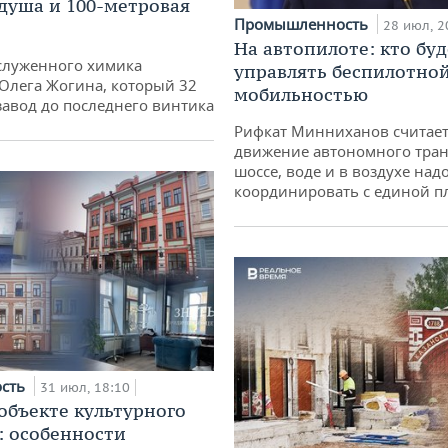
душа и 100-метровая
Промышленность
28 июл, 2
На автопилоте: кто буд
служенного химика
управлять беспилотно
 Олега Жогина, который 32
мобильностью
 завод до последнего винтика
Рифкат Минниханов считает
движение автономного тран
шоссе, воде и в воздухе над
координировать с единой 
ость
31 июл, 18:10
 объекте культурного
: особенности