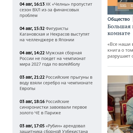
ХК «Челны» пропустит
04 авг, 16:13
сезон ВХЛ из-за финансовых
проблем
Общество
Большая 
Фигуристы
04 авг, 15:32
комнате
Кагановская и Некрасов выступят
на челленджере в Японии
«Все наши 
книга о том
Мужская сборная
04 авг, 14:22
разрушает
России не поедет на чемпионат
мира 2027 года по волейболу
Российские прыгуны в
03 авг, 21:22
воду взяли серебро на чемпионате
Европы
Российские
03 авг, 18:16
синхронистки завоевали первое
золото ЧЕ в Париже
«Рубин» арендовал
03 авг, 17:05
защитника сборной Узбекистана