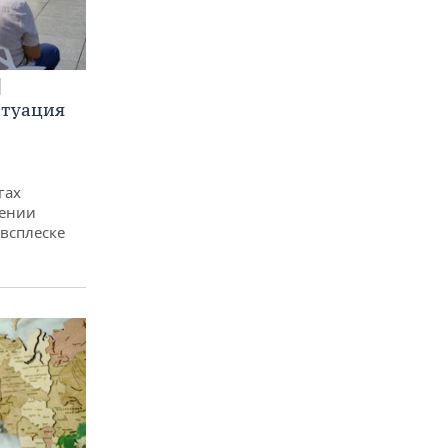
итуация
гах
дении
всплеске