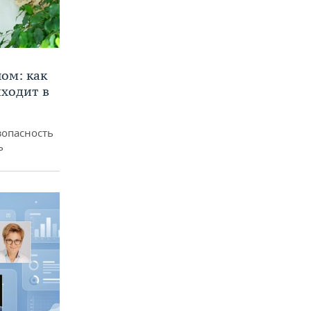
ом: как
ходит в
зопасность
ь