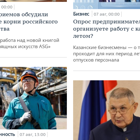
00:00
риемов обсудили
Бизнес
07 авг, 00:00
е корни российского
Опрос предпринимател
тва
организуете работу с 
летом?
работа над новой книгой
зящных искусств ASG»
Казанские бизнесмены — о т
проходит для них период ле
отпусков персонала
нность
07 авг, 13:00