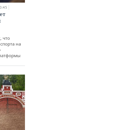
0:45
ет
й
, что
спорта на
о
платформы