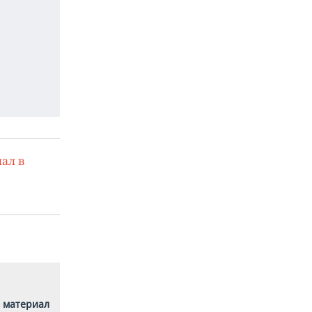
ал в
 материал