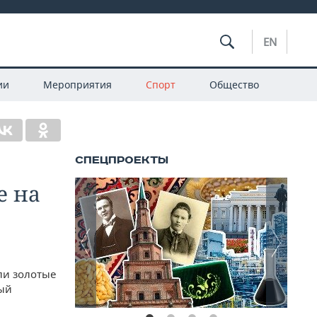
EN
ии
Мероприятия
Спорт
Общество
е на
ли золотые
рый