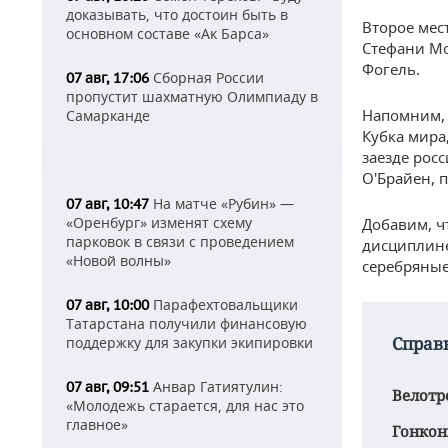
доказывать, что достоин быть в
Второе мес
основном составе «Ак Барса»
Стефани Мо
Фогель.
Сборная России
07 авг, 17:06
пропустит шахматную Олимпиаду в
Напомним, 
Самарканде
Кубка мира
заезде рос
О'Брайен, п
На матче «Рубин» —
07 авг, 10:47
«Оренбург» изменят схему
Добавим, ч
парковок в связи с проведением
дисциплине
«Новой волны»
серебряные
Парафехтовальщики
07 авг, 10:00
Татарстана получили финансовую
Справ
поддержку для закупки экипировки
Анвар Гатиятулин:
07 авг, 09:51
Велотр
«Молодежь старается, для нас это
главное»
Гонкон