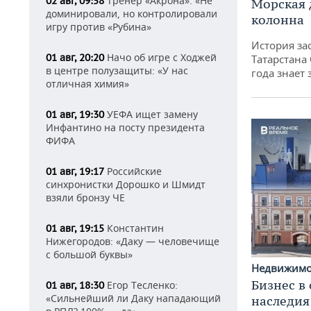
Тренер «Акрона»: «Не
02 авг, 09:58
Морская 
доминировали, но контролировали
колонна
игру против «Рубина»
История за
Начо об игре с Ходжей
01 авг, 20:20
Татарстана
в центре полузащиты: «У нас
года знает
отличная химия»
УЕФА ищет замену
01 авг, 19:30
Инфантино на посту президента
ФИФА
Российские
01 авг, 19:17
синхронистки Дорошко и Шмидт
взяли бронзу ЧЕ
Константин
01 авг, 19:15
Нижегородов: «Даку — человечище
с большой буквы»
Недвижим
Бизнес в
Егор Тесленко:
01 авг, 18:30
«Сильнейший ли Даку нападающий
наследия