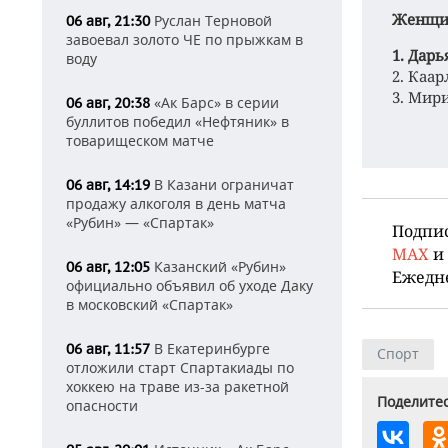
Женщи
Руслан Терновой
06 авг, 21:30
завоевал золото ЧЕ по прыжкам в
1. Дарь
воду
2. Каа
3. Мир
«Ак Барс» в серии
06 авг, 20:38
буллитов победил «Нефтяник» в
товарищеском матче
В Казани ограничат
06 авг, 14:19
продажу алкоголя в день матча
«Рубин» — «Спартак»
Подпи
MAX
и
Казанский «Рубин»
06 авг, 12:05
Ежедн
официально объявил об уходе Даку
в московский «Спартак»
В Екатеринбурге
06 авг, 11:57
Спорт
отложили старт Спартакиады по
хоккею на траве из-за ракетной
Поделитес
опасности