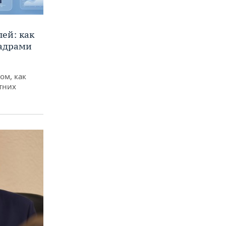
ей: как
кадрами
ом, как
тних