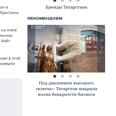
Книжная полка
ох и
 Кристина
на этапе
альном
 Кейт
ыми в этой
авоевали
Премиальное жилье в Казани:
тренды, критерии, покупатели в
2026 году