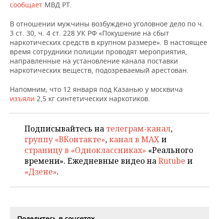
НЕФТЕХИМИЯ
сообщает
МВД РТ.
РОЗНИЧНАЯ ТОРГОВЛЯ
НОВОСТИ ТЕХНОЛОГИЙ
МЕРОПРИЯТИЯ
В отношении мужчины возбуждено уголовное дело по ч.
НЕФТЬ
3 ст. 30, ч. 4 ст. 228 УК РФ «Покушение на сбыт
ТРАНСПОРТ
IT
НОВОСТИ МЕРОПРИЯТИЙ
СПОРТ
наркотических средств в крупном размере». В настоящее
ОПК
время сотрудники полиции проводят мероприятия,
направленные на установление канала поставки
УСЛУГИ
МЕДИА
ВЫЕЗДНАЯ РЕДАКЦИЯ
НОВОСТИ СПОРТА
ОБЩЕСТВО
наркотических веществ, подозреваемый арестован.
ЭНЕРГЕТИКА
ТЕЛЕКОММУНИКАЦИИ
БИЗНЕС-БРАНЧИ
ФУТБОЛ
НОВОСТИ ОБЩЕСТВА
ФОТОГАЛЕРЕЯ
Напомним, что 12 января п
од Казанью у москвича
изъяли
2,5 кг синтетических наркотиков.
ONLINE-КОНФЕРЕНЦИИ
ХОККЕЙ
ВЛАСТЬ
СЮЖЕТЫ
Подписывайтесь на
телеграм-канал
,
ОТКРЫТАЯ ЛЕКЦИЯ
БАСКЕТБОЛ
ИНФРАСТРУКТУРА
СПРАВОЧНИК
группу «ВКонтакте»
,
канал в MAX
и
страницу в «Одноклассниках»
«Реального
ВОЛЕЙБОЛ
ИСТОРИЯ
СПИСОК ПЕРСОН
ПОЛНАЯ ВЕРСИЯ
времени». Ежедневные видео на
Rutube
и
«Дзене»
.
КИБЕРСПОРТ
КУЛЬТУРА
СПИСОК КОМПАНИЙ
ФИГУРНОЕ КАТАНИЕ
МЕДИЦИНА
Поделитесь в соцсетях