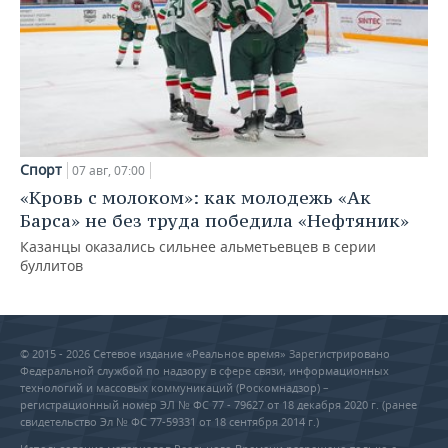
Спорт
07 авг, 07:00
«Кровь с молоком»: как молодежь «Ак
Барса» не без труда победила «Нефтяник»
Казанцы оказались сильнее альметьевцев в серии
буллитов
© 2015 - 2026 Сетевое издание «Реальное время» Зарегистрировано
Федеральной службой по надзору в сфере связи, информационных
технологий и массовых коммуникаций (Роскомнадзор) –
регистрационный номер ЭЛ № ФС 77 - 79627 от 18 декабря 2020 г. (ранее
свидетельство Эл № ФС 77-59331 от 18 сентября 2014 г.)