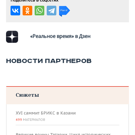
ВОДНЫЕ ВИДЫ СПОРТА
ОБРАЗОВАНИЕ
ХОККЕЙ С МЯЧОМ
ПРОИСШЕСТВИЯ
«Реальное время» в Дзен
НОВОСТИ ПАРТНЕРОВ
Сюжеты
XVI саммит БРИКС в Казани
499
МАТЕРИАЛОВ
Великие воины Татарии. Цикл исторических