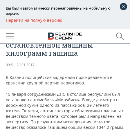
Вы были автоматически перенаправлены на мобильную
версию.
Перейти на полную версию
РЕГИОНЫ
Казанские автоинспекторы
БАШКОРТОСТАН
НОВОСТИ
нашли у пассажира
остановленной машины
ТАТАРСТАН
АНАЛИТИКА
килограмм гашиша
УДМУРТИЯ
НОВОСТИ АНАЛИТИКИ
ЭКОНОМИКА
09:51, 20.01.2017
ДЕКЛАРАЦИИ О ДОХОДАХ
НОВОСТИ ЭКОНОМИКИ
ПРОМЫШЛЕННОСТЬ
В Казани полицейские задержали подозреваемого в
хранении крупной партии наркотиков.
КОРОЛИ ГОСЗАКАЗА ПФО
ФИНАНСЫ
НОВОСТИ
НЕДВИЖИМОСТЬ
ПРОМЫШЛЕННОСТИ
15 января сотрудниками ДПС в столице республики был
остановлен автомобиль «Мицубиси». В ходе досмотра в
ВУЗЫ ТАТАРСТАНА
БАНКИ
НОВОСТИ НЕДВИЖИМОСТИ
АВТО
АГРОПРОМ
дорожной сумке одного из пассажиров, 29-летнего
жителя Тюмени, автоинспекторы обнаружили пластины с
КОМУ ПРИНАДЛЕЖАТ
БЮДЖЕТ
НОВОСТИ АВТО
БИЗНЕС
веществом темного цвета, которые были направлены на
ТОРГОВЫЕ ЦЕНТРЫ
МАШИНОСТРОЕНИЕ
экспертизу. По результатам исследования, изъятое
ТАТАРСТАНА
вещество оказалось гашишем общим весом 1044,2 грамм,
ИНВЕСТИЦИИ
НОВОСТИ БИЗНЕСА
ТЕХНОЛОГИИ