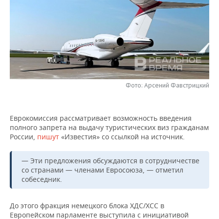
НЕФТЕХИМИЯ
РОЗНИЧНАЯ ТОРГОВЛЯ
НОВОСТИ ТЕХНОЛОГИЙ
МЕРОПРИЯТИЯ
НЕФТЬ
ТРАНСПОРТ
IT
НОВОСТИ МЕРОПРИЯТИЙ
СПОРТ
ОПК
УСЛУГИ
МЕДИА
ВЫЕЗДНАЯ РЕДАКЦИЯ
НОВОСТИ СПОРТА
ОБЩЕСТВО
ЭНЕРГЕТИКА
ТЕЛЕКОММУНИКАЦИИ
БИЗНЕС-БРАНЧИ
ФУТБОЛ
НОВОСТИ ОБЩЕСТВА
ФОТОГАЛЕРЕЯ
Фото: Арсений Фавстрицкий
ONLINE-КОНФЕРЕНЦИИ
ХОККЕЙ
ВЛАСТЬ
СЮЖЕТЫ
Еврокомиссия рассматривает возможность введения
полного запрета на выдачу туристических виз гражданам
ОТКРЫТАЯ ЛЕКЦИЯ
БАСКЕТБОЛ
ИНФРАСТРУКТУРА
СПРАВОЧНИК
России,
пишут
«Известия» со ссылкой на источник.
ВОЛЕЙБОЛ
ИСТОРИЯ
СПИСОК ПЕРСОН
ПОЛНАЯ ВЕРСИЯ
— Эти предложения обсуждаются в сотрудничестве
со странами — членами Евросоюза, — отметил
КИБЕРСПОРТ
КУЛЬТУРА
СПИСОК КОМПАНИЙ
собеседник.
ФИГУРНОЕ КАТАНИЕ
МЕДИЦИНА
До этого фракция немецкого блока ХДС/ХСС в
Европейском парламенте выступила с инициативой