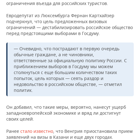
ВОДНЫЕ ВИДЫ СПОРТА
ОБРАЗОВАНИЕ
ограничения въезда для российских туристов.
ХОККЕЙ С МЯЧОМ
ПРОИСШЕСТВИЯ
Евродепутат из Люксембурга Фернан Картхайзер
подчеркнул, что цель предложенных визовых
ограничений — дестабилизировать российское общество
перед предстоящими выборами в Госдуму.
— Очевидно, что пострадают в первую очередь
обычные граждане, а не чиновники,
ответственные за официальную политику России. С
приближением выборов в Госдуму мы можем
столкнуться с еще большим количеством таких
попыток, цель которых — сеять раздор и
недовольство в российском обществе, — отметил
политик.
Он добавил, что такие меры, вероятно, нанесут ущерб
западноевропейской экономике и вряд ли достигнут
своих целей.
Ранее
стало известно
, что Венгрия приостановила прием
заявлений на визы в Казани и еще двух городах.