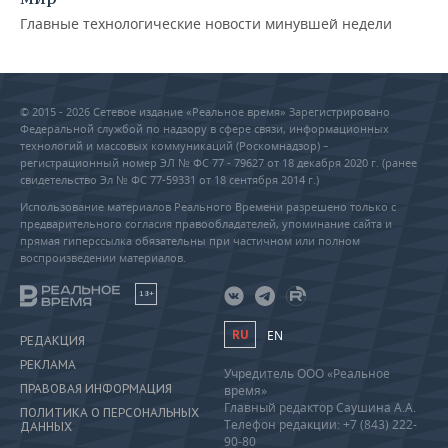
Главные технологические новости минувшей недели
© 2015 - 2026 Сетевое издание «Реальное время» Зарегистрировано
Федеральной службой по надзору в сфере связи, информационных
технологий и массовых коммуникаций (Роскомнадзор) –
регистрационный номер ЭЛ № ФС 77 - 79627 от 18 декабря 2020 г. (ранее
свидетельство Эл № ФС 77-59331 от 18 сентября 2014 г.)
Использование материалов Реального Времени разрешено только с
предварительного согласия правообладателей, упоминание сайта и
прямая гиперссылка обязательны при частичном или полном
воспроизведении материалов.
18+
RU
EN
РЕДАКЦИЯ
РЕКЛАМА
Учредитель ООО «Реальное
ПРАВОВАЯ ИНФОРМАЦИЯ
время»
Главный редактор Саушина А.А.
ПОЛИТИКА О ПЕРСОНАЛЬНЫХ
Телефон редакции: +7 (843) 222-
ДАННЫХ
90-80