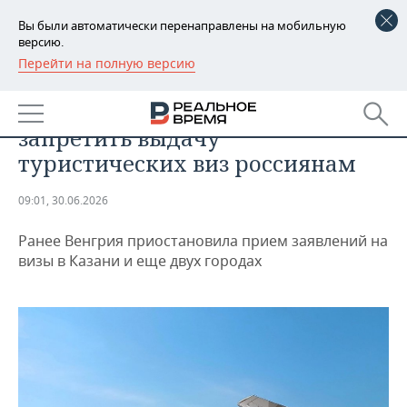
Вы были автоматически перенаправлены на мобильную
версию.
Перейти на полную версию
РЕГИОНЫ
ОБЩЕСТВО
В ЕС планируют полностью
БАШКОРТОСТАН
НОВОСТИ
запретить выдачу
ТАТАРСТАН
АНАЛИТИКА
туристических виз россиянам
УДМУРТИЯ
НОВОСТИ АНАЛИТИКИ
ЭКОНОМИКА
09:01, 30.06.2026
ДЕКЛАРАЦИИ О ДОХОДАХ
НОВОСТИ ЭКОНОМИКИ
ПРОМЫШЛЕННОСТЬ
Ранее Венгрия приостановила прием заявлений на
визы в Казани и еще двух городах
КОРОЛИ ГОСЗАКАЗА ПФО
ФИНАНСЫ
НОВОСТИ
НЕДВИЖИМОСТЬ
ПРОМЫШЛЕННОСТИ
ВУЗЫ ТАТАРСТАНА
БАНКИ
НОВОСТИ НЕДВИЖИМОСТИ
АВТО
АГРОПРОМ
КОМУ ПРИНАДЛЕЖАТ
БЮДЖЕТ
НОВОСТИ АВТО
БИЗНЕС
ТОРГОВЫЕ ЦЕНТРЫ
МАШИНОСТРОЕНИЕ
ТАТАРСТАНА
ИНВЕСТИЦИИ
НОВОСТИ БИЗНЕСА
ТЕХНОЛОГИИ