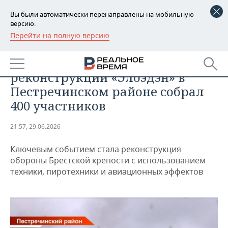
Вы были автоматически перенаправлены на мобильную
версию.
Перейти на полную версию
РЕГИОНЫ
ОБЩЕСТВО
Фестиваль исторической
БАШКОРТОСТАН
НОВОСТИ
реконструкции «Элбэдэн» в
ТАТАРСТАН
АНАЛИТИКА
Пестречинском районе собрал
400 участников
УДМУРТИЯ
НОВОСТИ АНАЛИТИКИ
ЭКОНОМИКА
21:57, 29.06.2026
ДЕКЛАРАЦИИ О ДОХОДАХ
НОВОСТИ ЭКОНОМИКИ
ПРОМЫШЛЕННОСТЬ
Ключевым событием стала реконструкция
КОРОЛИ ГОСЗАКАЗА ПФО
ФИНАНСЫ
НОВОСТИ
НЕДВИЖИМОСТЬ
обороны Брестской крепости с использованием
ПРОМЫШЛЕННОСТИ
техники, пиротехники и авиационных эффектов
ВУЗЫ ТАТАРСТАНА
БАНКИ
НОВОСТИ НЕДВИЖИМОСТИ
АВТО
АГРОПРОМ
КОМУ ПРИНАДЛЕЖАТ
БЮДЖЕТ
НОВОСТИ АВТО
БИЗНЕС
ТОРГОВЫЕ ЦЕНТРЫ
МАШИНОСТРОЕНИЕ
ТАТАРСТАНА
ИНВЕСТИЦИИ
НОВОСТИ БИЗНЕСА
ТЕХНОЛОГИИ