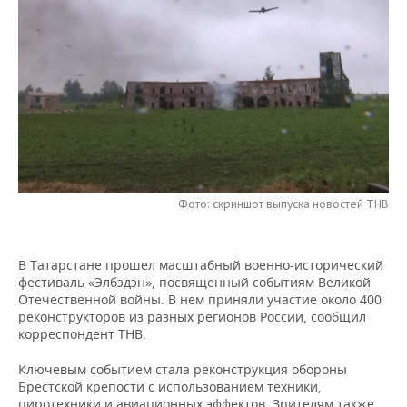
НЕФТЕХИМИЯ
РОЗНИЧНАЯ ТОРГОВЛЯ
НОВОСТИ ТЕХНОЛОГИЙ
МЕРОПРИЯТИЯ
НЕФТЬ
ТРАНСПОРТ
IT
НОВОСТИ МЕРОПРИЯТИЙ
СПОРТ
ОПК
УСЛУГИ
МЕДИА
ВЫЕЗДНАЯ РЕДАКЦИЯ
НОВОСТИ СПОРТА
ОБЩЕСТВО
ЭНЕРГЕТИКА
ТЕЛЕКОММУНИКАЦИИ
БИЗНЕС-БРАНЧИ
ФУТБОЛ
НОВОСТИ ОБЩЕСТВА
ФОТОГАЛЕРЕЯ
ONLINE-КОНФЕРЕНЦИИ
ХОККЕЙ
ВЛАСТЬ
СЮЖЕТЫ
Фото: скриншот выпуска новостей ТНВ
ОТКРЫТАЯ ЛЕКЦИЯ
БАСКЕТБОЛ
ИНФРАСТРУКТУРА
СПРАВОЧНИК
В Татарстане прошел масштабный военно-исторический
фестиваль «Элбэдэн», посвященный событиям Великой
ВОЛЕЙБОЛ
ИСТОРИЯ
СПИСОК ПЕРСОН
ПОЛНАЯ ВЕРСИЯ
Отечественной войны. В нем приняли участие около 400
реконструкторов из разных регионов России, сообщил
КИБЕРСПОРТ
КУЛЬТУРА
СПИСОК КОМПАНИЙ
корреспондент ТНВ.
ФИГУРНОЕ КАТАНИЕ
МЕДИЦИНА
Ключевым событием стала реконструкция обороны
Брестской крепости с использованием техники,
пиротехники и авиационных эффектов. Зрителям также