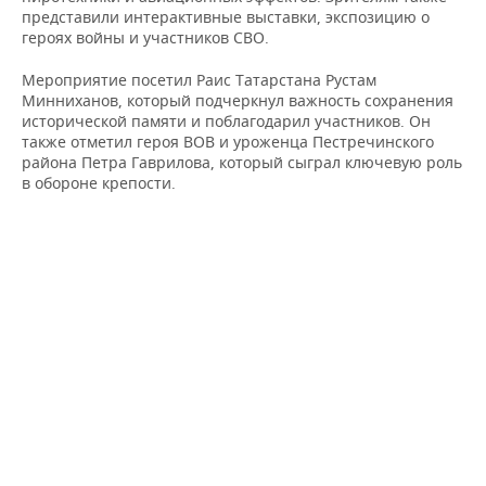
ВОДНЫЕ ВИДЫ СПОРТА
ОБРАЗОВАНИЕ
представили интерактивные выставки, экспозицию о
героях войны и участников СВО.
ХОККЕЙ С МЯЧОМ
ПРОИСШЕСТВИЯ
Мероприятие посетил Раис Татарстана Рустам
Минниханов, который подчеркнул важность сохранения
исторической памяти и поблагодарил участников. Он
также отметил героя ВОВ и уроженца Пестречинского
района Петра Гаврилова, который сыграл ключевую роль
в обороне крепости.