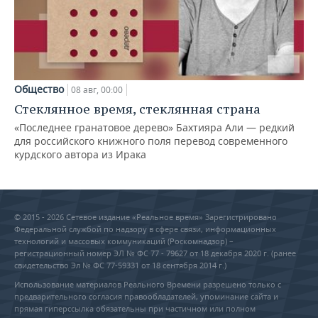
Общество
08 авг, 00:00
Стеклянное время, стеклянная страна
«Последнее гранатовое дерево» Бахтияра Али — редкий
для российского книжного поля перевод современного
курдского автора из Ирака
© 2015 - 2026 Сетевое издание «Реальное время» Зарегистрировано
Федеральной службой по надзору в сфере связи, информационных
технологий и массовых коммуникаций (Роскомнадзор) –
регистрационный номер ЭЛ № ФС 77 - 79627 от 18 декабря 2020 г. (ранее
свидетельство Эл № ФС 77-59331 от 18 сентября 2014 г.)
Использование материалов Реального Времени разрешено только с
предварительного согласия правообладателей, упоминание сайта и
прямая гиперссылка обязательны при частичном или полном