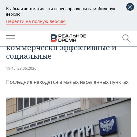
Вы были автоматически перенаправлены на мобильную
версию.
Перейти на полную версию
РЕГИОНЫ
Отделения «Почты России»
БАШКОРТОСТАН
НОВОСТИ
могут разделить на
коммерчески эффективные и
ТАТАРСТАН
АНАЛИТИКА
социальные
УДМУРТИЯ
НОВОСТИ АНАЛИТИКИ
ЭКОНОМИКА
19:45, 23.06.2026
ДЕКЛАРАЦИИ О ДОХОДАХ
НОВОСТИ ЭКОНОМИКИ
ПРОМЫШЛЕННОСТЬ
Последние находятся в малых населенных пунктах
КОРОЛИ ГОСЗАКАЗА ПФО
ФИНАНСЫ
НОВОСТИ
НЕДВИЖИМОСТЬ
ПРОМЫШЛЕННОСТИ
ВУЗЫ ТАТАРСТАНА
БАНКИ
НОВОСТИ НЕДВИЖИМОСТИ
АВТО
АГРОПРОМ
КОМУ ПРИНАДЛЕЖАТ
БЮДЖЕТ
НОВОСТИ АВТО
БИЗНЕС
ТОРГОВЫЕ ЦЕНТРЫ
МАШИНОСТРОЕНИЕ
ТАТАРСТАНА
ИНВЕСТИЦИИ
НОВОСТИ БИЗНЕСА
ТЕХНОЛОГИИ