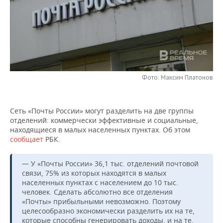
НЕФТЕХИМИЯ
РОЗНИЧНАЯ ТОРГОВЛЯ
НОВОСТИ ТЕХНОЛОГИЙ
МЕРОПРИЯТИЯ
НЕФТЬ
ТРАНСПОРТ
IT
НОВОСТИ МЕРОПРИЯТИЙ
СПОРТ
ОПК
УСЛУГИ
МЕДИА
ВЫЕЗДНАЯ РЕДАКЦИЯ
НОВОСТИ СПОРТА
ОБЩЕСТВО
ЭНЕРГЕТИКА
Фото: Максим Платонов
ТЕЛЕКОММУНИКАЦИИ
БИЗНЕС-БРАНЧИ
ФУТБОЛ
НОВОСТИ ОБЩЕСТВА
ФОТОГАЛЕРЕЯ
ONLINE-КОНФЕРЕНЦИИ
ХОККЕЙ
ВЛАСТЬ
СЮЖЕТЫ
Сеть «Почты России» могут разделить на две группы
отделений: коммерчески эффективные и социальные,
находящиеся в малых населенных пунктах. Об этом
ОТКРЫТАЯ ЛЕКЦИЯ
БАСКЕТБОЛ
ИНФРАСТРУКТУРА
СПРАВОЧНИК
сообщает
РБК.
ВОЛЕЙБОЛ
ИСТОРИЯ
СПИСОК ПЕРСОН
ПОЛНАЯ ВЕРСИЯ
— У «Почты России» 36,1 тыс. отделений почтовой
связи, 75% из которых находятся в малых
КИБЕРСПОРТ
КУЛЬТУРА
СПИСОК КОМПАНИЙ
населенных пунктах с населением до 10 тыс.
человек. Сделать абсолютно все отделения
ФИГУРНОЕ КАТАНИЕ
МЕДИЦИНА
«Почты» прибыльными невозможно. Поэтому
целесообразно экономически разделить их на те,
которые способны генерировать доходы, и на те,