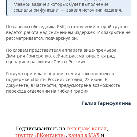
ВОДНЫЕ ВИДЫ СПОРТА
ОБРАЗОВАНИЕ
главной задачей которых будет выполнение
социальной функции, — заявил источник издания.
ХОККЕЙ С МЯЧОМ
ПРОИСШЕСТВИЯ
По словам собеседника РБК, в отношении второй группы
ведется работа над снижением издержек. Их закрытие не
рассматривается, подчеркнул он.
По словам представителя аппарата вице-премьера
Дмитрия Григоренко, сейчас рассматривается ряд
сценариев развития «Почты России».
Госдума приняла в первом чтении законопроект о
поддержке «Почты России» сегодня, 23 июня. В
документе, в частности, предусмотрена возможность
перехода отделений на гибкий график.
Галия Гарифуллина
Подписывайтесь на
телеграм-канал
,
группу «ВКонтакте»
,
канал в MAX
и