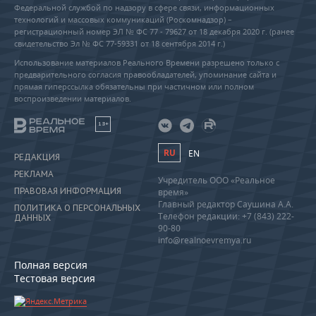
Федеральной службой по надзору в сфере связи, информационных
технологий и массовых коммуникаций (Роскомнадзор) –
регистрационный номер ЭЛ № ФС 77 - 79627 от 18 декабря 2020 г. (ранее
свидетельство Эл № ФС 77-59331 от 18 сентября 2014 г.)
Использование материалов Реального Времени разрешено только с
предварительного согласия правообладателей, упоминание сайта и
прямая гиперссылка обязательны при частичном или полном
воспроизведении материалов.
18+
RU
EN
РЕДАКЦИЯ
РЕКЛАМА
Учредитель ООО «Реальное
ПРАВОВАЯ ИНФОРМАЦИЯ
время»
Главный редактор Саушина А.А.
ПОЛИТИКА О ПЕРСОНАЛЬНЫХ
Телефон редакции: +7 (843) 222-
ДАННЫХ
90-80
info@realnoevremya.ru
Полная версия
Тестовая версия