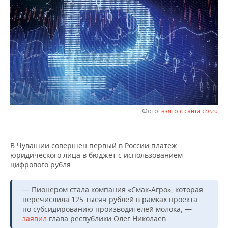
НЕФТЕХИМИЯ
РОЗНИЧНАЯ ТОРГОВЛЯ
НОВОСТИ ТЕХНОЛОГИЙ
МЕРОПРИЯТИЯ
НЕФТЬ
ТРАНСПОРТ
IT
НОВОСТИ МЕРОПРИЯТИЙ
СПОРТ
ОПК
УСЛУГИ
МЕДИА
ВЫЕЗДНАЯ РЕДАКЦИЯ
НОВОСТИ СПОРТА
ОБЩЕСТВО
ЭНЕРГЕТИКА
ТЕЛЕКОММУНИКАЦИИ
БИЗНЕС-БРАНЧИ
ФУТБОЛ
НОВОСТИ ОБЩЕСТВА
ФОТОГАЛЕРЕЯ
ONLINE-КОНФЕРЕНЦИИ
ХОККЕЙ
ВЛАСТЬ
Фото:
взято с сайта cbr.ru
СЮЖЕТЫ
ОТКРЫТАЯ ЛЕКЦИЯ
БАСКЕТБОЛ
ИНФРАСТРУКТУРА
СПРАВОЧНИК
В Чувашии совершен первый в России платеж
юридического лица в бюджет с использованием
ВОЛЕЙБОЛ
ИСТОРИЯ
СПИСОК ПЕРСОН
ПОЛНАЯ ВЕРСИЯ
цифрового рубля.
КИБЕРСПОРТ
КУЛЬТУРА
СПИСОК КОМПАНИЙ
— Пионером стала компания «Смак-Агро», которая
перечислила 125 тысяч рублей в рамках проекта
ФИГУРНОЕ КАТАНИЕ
МЕДИЦИНА
по субсидированию производителей молока, —
заявил
глава республики Олег Николаев.