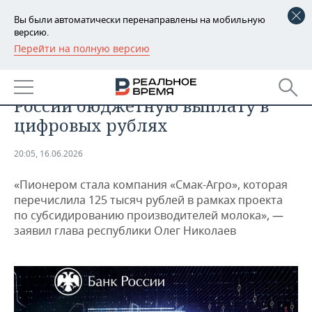
Вы были автоматически перенаправлены на мобильную
версию.
Перейти на полную версию
РЕГИОНЫ
ТЕХНОЛОГИИ
Чувашия провела первую в
БАШКОРТОСТАН
НОВОСТИ
России бюджетную выплату в
ТАТАРСТАН
АНАЛИТИКА
цифровых рублях
УДМУРТИЯ
НОВОСТИ АНАЛИТИКИ
ЭКОНОМИКА
20:05, 16.06.2026
ДЕКЛАРАЦИИ О ДОХОДАХ
НОВОСТИ ЭКОНОМИКИ
ПРОМЫШЛЕННОСТЬ
«Пионером стала компания «Смак-Агро», которая
перечислила 125 тысяч рублей в рамках проекта
КОРОЛИ ГОСЗАКАЗА ПФО
ФИНАНСЫ
НОВОСТИ
НЕДВИЖИМОСТЬ
по субсидированию производителей молока», —
ПРОМЫШЛЕННОСТИ
заявил глава республики Олег Николаев
ВУЗЫ ТАТАРСТАНА
БАНКИ
НОВОСТИ НЕДВИЖИМОСТИ
АВТО
АГРОПРОМ
КОМУ ПРИНАДЛЕЖАТ
БЮДЖЕТ
НОВОСТИ АВТО
БИЗНЕС
ТОРГОВЫЕ ЦЕНТРЫ
МАШИНОСТРОЕНИЕ
ТАТАРСТАНА
ИНВЕСТИЦИИ
НОВОСТИ БИЗНЕСА
ТЕХНОЛОГИИ