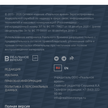
© 2015 - 2026 Сетевое издание «Реальное время» Зарегистрировано
Федеральной службой по надзору в сфере связи, информационных
технологий и массовых коммуникаций (Роскомнадзор) –
регистрационный номер ЭЛ № ФС 77 - 79627 от 18 декабря 2020 г. (ранее
свидетельство Эл № ФС 77-59331 от 18 сентября 2014 г.)
Использование материалов Реального Времени разрешено только с
предварительного согласия правообладателей, упоминание сайта и
прямая гиперссылка обязательны при частичном или полном
воспроизведении материалов.
18+
RU
EN
РЕДАКЦИЯ
РЕКЛАМА
Учредитель ООО «Реальное
ПРАВОВАЯ ИНФОРМАЦИЯ
время»
Главный редактор Саушина А.А.
ПОЛИТИКА О ПЕРСОНАЛЬНЫХ
Телефон редакции: +7 (843) 222-
ДАННЫХ
90-80
info@realnoevremya.ru
Полная версия