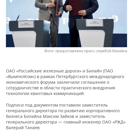
НЕФТЕХИМИЯ
РОЗНИЧНАЯ ТОРГОВЛЯ
НОВОСТИ ТЕХНОЛОГИЙ
МЕРОПРИЯТИЯ
НЕФТЬ
ТРАНСПОРТ
IT
НОВОСТИ МЕРОПРИЯТИЙ
СПОРТ
ОПК
УСЛУГИ
МЕДИА
ВЫЕЗДНАЯ РЕДАКЦИЯ
НОВОСТИ СПОРТА
ОБЩЕСТВО
ЭНЕРГЕТИКА
Фото: предоставлено пресс-службой билайна
ТЕЛЕКОММУНИКАЦИИ
БИЗНЕС-БРАНЧИ
ФУТБОЛ
НОВОСТИ ОБЩЕСТВА
ФОТОГАЛЕРЕЯ
ONLINE-КОНФЕРЕНЦИИ
ХОККЕЙ
ВЛАСТЬ
СЮЖЕТЫ
ОАО «Российские железные дороги» и Билайн (ПАО
«ВымпелКом») в рамках Петербургского международного
ОТКРЫТАЯ ЛЕКЦИЯ
БАСКЕТБОЛ
ИНФРАСТРУКТУРА
СПРАВОЧНИК
экономического форума заключили соглашение о
сотрудничестве в области практического внедрения
ВОЛЕЙБОЛ
ИСТОРИЯ
СПИСОК ПЕРСОН
ПОЛНАЯ ВЕРСИЯ
технологии квантовых коммуникаций.
Подписи под документом поставили заместитель
КИБЕРСПОРТ
КУЛЬТУРА
СПИСОК КОМПАНИЙ
генерального директора по развитию корпоративного
бизнеса Билайна Максим Зайков и заместитель
ФИГУРНОЕ КАТАНИЕ
МЕДИЦИНА
генерального директора — главный инженер ОАО «РЖД»
Валерий Танаев.