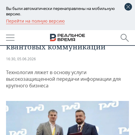
Вы были автоматически перенаправлены на мобильную
версию.
Перейти на полную версию
РЕГИОНЫ
РЖД и Билайн будут совместно
БАШКОРТОСТАН
НОВОСТИ
внедрять сервисы технологии
квантовых коммуникаций
ТАТАРСТАН
АНАЛИТИКА
16:30, 05.06.2026
УДМУРТИЯ
НОВОСТИ АНАЛИТИКИ
ЭКОНОМИКА
Технология ляжет в основу услуги
ДЕКЛАРАЦИИ О ДОХОДАХ
НОВОСТИ ЭКОНОМИКИ
ПРОМЫШЛЕННОСТЬ
высокозащищенной передачи информации для
крупного бизнеса
КОРОЛИ ГОСЗАКАЗА ПФО
ФИНАНСЫ
НОВОСТИ
НЕДВИЖИМОСТЬ
ПРОМЫШЛЕННОСТИ
ВУЗЫ ТАТАРСТАНА
БАНКИ
НОВОСТИ НЕДВИЖИМОСТИ
АВТО
АГРОПРОМ
КОМУ ПРИНАДЛЕЖАТ
БЮДЖЕТ
НОВОСТИ АВТО
БИЗНЕС
ТОРГОВЫЕ ЦЕНТРЫ
МАШИНОСТРОЕНИЕ
ТАТАРСТАНА
ИНВЕСТИЦИИ
НОВОСТИ БИЗНЕСА
ТЕХНОЛОГИИ