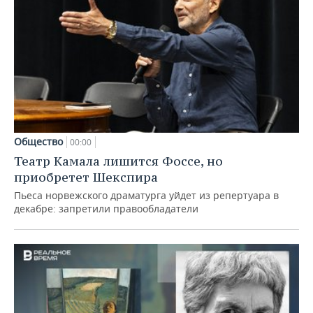
Общество
00:00
Театр Камала лишится Фоссе, но
приобретет Шекспира
Пьеса норвежского драматурга уйдет из репертуара в
декабре: запретили правообладатели