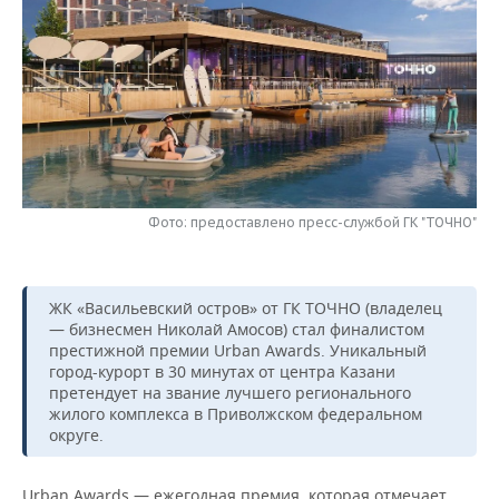
НЕФТЕХИМИЯ
РОЗНИЧНАЯ ТОРГОВЛЯ
НОВОСТИ ТЕХНОЛОГИЙ
МЕРОПРИЯТИЯ
НЕФТЬ
ТРАНСПОРТ
IT
НОВОСТИ МЕРОПРИЯТИЙ
СПОРТ
ОПК
УСЛУГИ
МЕДИА
ВЫЕЗДНАЯ РЕДАКЦИЯ
НОВОСТИ СПОРТА
ОБЩЕСТВО
ЭНЕРГЕТИКА
ТЕЛЕКОММУНИКАЦИИ
БИЗНЕС-БРАНЧИ
ФУТБОЛ
НОВОСТИ ОБЩЕСТВА
ФОТОГАЛЕРЕЯ
Фото: предоставлено пресс-службой ГК "ТОЧНО"
ONLINE-КОНФЕРЕНЦИИ
ХОККЕЙ
ВЛАСТЬ
СЮЖЕТЫ
ОТКРЫТАЯ ЛЕКЦИЯ
БАСКЕТБОЛ
ИНФРАСТРУКТУРА
СПРАВОЧНИК
ЖК «Васильевский остров» от ГК ТОЧНО (владелец
— бизнесмен Николай Амосов) стал финалистом
ВОЛЕЙБОЛ
ИСТОРИЯ
СПИСОК ПЕРСОН
ПОЛНАЯ ВЕРСИЯ
престижной премии Urban Awards. Уникальный
город-курорт в 30 минутах от центра Казани
претендует на звание лучшего регионального
КИБЕРСПОРТ
КУЛЬТУРА
СПИСОК КОМПАНИЙ
жилого комплекса в Приволжском федеральном
округе.
ФИГУРНОЕ КАТАНИЕ
МЕДИЦИНА
Urban Awards — ежегодная премия, которая отмечает