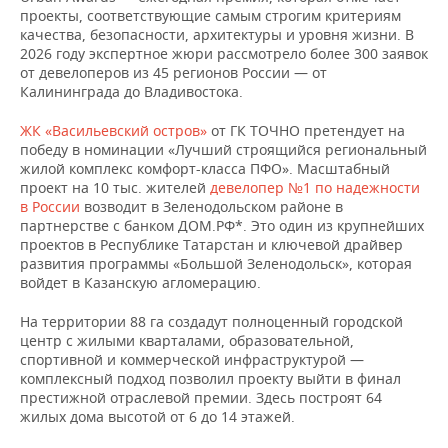
ВОДНЫЕ ВИДЫ СПОРТА
ОБРАЗОВАНИЕ
проекты, соответствующие самым строгим критериям
качества, безопасности, архитектуры и уровня жизни. В
ХОККЕЙ С МЯЧОМ
ПРОИСШЕСТВИЯ
2026 году экспертное жюри рассмотрело более 300 заявок
от девелоперов из 45 регионов России — от
Калининграда до Владивостока.
ЖК «Васильевский остров»
от ГК ТОЧНО претендует на
победу в номинации «Лучший строящийся региональный
жилой комплекс комфорт-класса ПФО». Масштабный
проект на 10 тыс. жителей
девелопер №1 по надежности
в России
возводит в Зеленодольском районе в
партнерстве с банком ДОМ.РФ*. Это один из крупнейших
проектов в Республике Татарстан и ключевой драйвер
развития программы «Большой Зеленодольск», которая
войдет в Казанскую агломерацию.
На территории 88 га создадут полноценный городской
центр с жилыми кварталами, образовательной,
спортивной и коммерческой инфраструктурой —
комплексный подход позволил проекту выйти в финал
престижной отраслевой премии. Здесь построят 64
жилых дома высотой от 6 до 14 этажей.