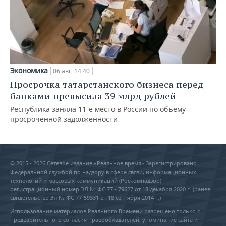
Экономика
06 авг, 14:40
Просрочка татарстанского бизнеса перед
банками превысила 39 млрд рублей
Республика заняла 11-е место в России по объему
просроченной задолженности
© 2015 - 2026 Сетевое издание «Реальное время» Зарегистрировано
Федеральной службой по надзору в сфере связи, информационных
технологий и массовых коммуникаций (Роскомнадзор) –
регистрационный номер ЭЛ № ФС 77 - 79627 от 18 декабря 2020 г. (ранее
свидетельство Эл № ФС 77-59331 от 18 сентября 2014 г.)
Использование материалов Реального Времени разрешено только с
предварительного согласия правообладателей, упоминание сайта и