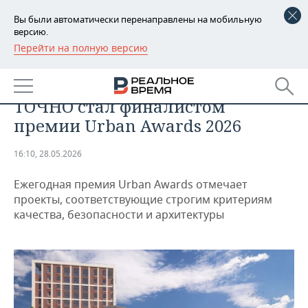
Вы были автоматически перенаправлены на мобильную
версию.
Перейти на полную версию
РЕГИОНЫ
Федеральное признание: ЖК
БАШКОРТОСТАН
НОВОСТИ
«Васильевский остров» от
ТОЧНО стал финалистом
ТАТАРСТАН
АНАЛИТИКА
премии Urban Awards 2026
УДМУРТИЯ
НОВОСТИ АНАЛИТИКИ
ЭКОНОМИКА
16:10, 28.05.2026
ДЕКЛАРАЦИИ О ДОХОДАХ
НОВОСТИ ЭКОНОМИКИ
ПРОМЫШЛЕННОСТЬ
Ежегодная премия Urban Awards отмечает
проекты, соответствующие строгим критериям
КОРОЛИ ГОСЗАКАЗА ПФО
ФИНАНСЫ
НОВОСТИ
НЕДВИЖИМОСТЬ
качества, безопасности и архитектуры
ПРОМЫШЛЕННОСТИ
ВУЗЫ ТАТАРСТАНА
БАНКИ
НОВОСТИ НЕДВИЖИМОСТИ
АВТО
АГРОПРОМ
КОМУ ПРИНАДЛЕЖАТ
БЮДЖЕТ
НОВОСТИ АВТО
БИЗНЕС
ТОРГОВЫЕ ЦЕНТРЫ
МАШИНОСТРОЕНИЕ
ТАТАРСТАНА
ИНВЕСТИЦИИ
НОВОСТИ БИЗНЕСА
ТЕХНОЛОГИИ