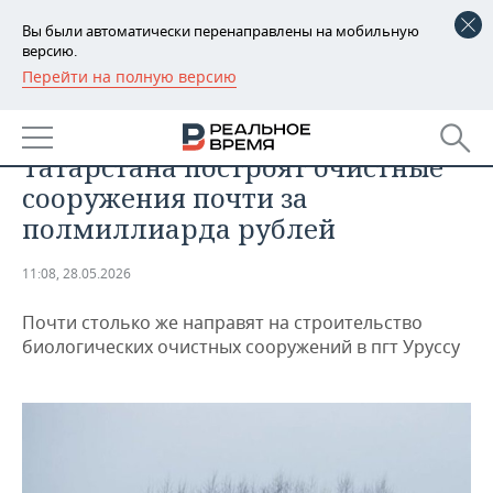
Вы были автоматически перенаправлены на мобильную
версию.
Перейти на полную версию
РЕГИОНЫ
ОБЩЕСТВО
В Высокогорском районе
БАШКОРТОСТАН
НОВОСТИ
Татарстана построят очистные
ТАТАРСТАН
АНАЛИТИКА
сооружения почти за
полмиллиарда рублей
УДМУРТИЯ
НОВОСТИ АНАЛИТИКИ
ЭКОНОМИКА
11:08, 28.05.2026
ДЕКЛАРАЦИИ О ДОХОДАХ
НОВОСТИ ЭКОНОМИКИ
ПРОМЫШЛЕННОСТЬ
Почти столько же направят на строительство
КОРОЛИ ГОСЗАКАЗА ПФО
ФИНАНСЫ
НОВОСТИ
НЕДВИЖИМОСТЬ
биологических очистных сооружений в пгт Уруссу
ПРОМЫШЛЕННОСТИ
ВУЗЫ ТАТАРСТАНА
БАНКИ
НОВОСТИ НЕДВИЖИМОСТИ
АВТО
АГРОПРОМ
КОМУ ПРИНАДЛЕЖАТ
БЮДЖЕТ
НОВОСТИ АВТО
БИЗНЕС
ТОРГОВЫЕ ЦЕНТРЫ
МАШИНОСТРОЕНИЕ
ТАТАРСТАНА
ИНВЕСТИЦИИ
НОВОСТИ БИЗНЕСА
ТЕХНОЛОГИИ