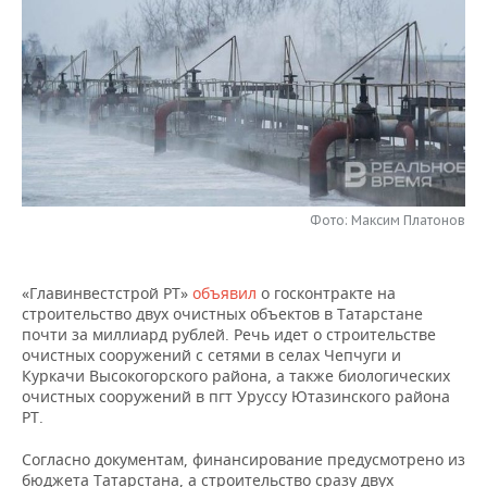
НЕФТЕХИМИЯ
РОЗНИЧНАЯ ТОРГОВЛЯ
НОВОСТИ ТЕХНОЛОГИЙ
МЕРОПРИЯТИЯ
НЕФТЬ
ТРАНСПОРТ
IT
НОВОСТИ МЕРОПРИЯТИЙ
СПОРТ
ОПК
УСЛУГИ
МЕДИА
ВЫЕЗДНАЯ РЕДАКЦИЯ
НОВОСТИ СПОРТА
ОБЩЕСТВО
ЭНЕРГЕТИКА
ТЕЛЕКОММУНИКАЦИИ
БИЗНЕС-БРАНЧИ
ФУТБОЛ
НОВОСТИ ОБЩЕСТВА
ФОТОГАЛЕРЕЯ
Фото: Максим Платонов
ONLINE-КОНФЕРЕНЦИИ
ХОККЕЙ
ВЛАСТЬ
СЮЖЕТЫ
ОТКРЫТАЯ ЛЕКЦИЯ
БАСКЕТБОЛ
ИНФРАСТРУКТУРА
СПРАВОЧНИК
«Главинвестстрой РТ»
объявил
о госконтракте на
строительство двух очистных объектов в Татарстане
почти за миллиард рублей. Речь идет о строительстве
ВОЛЕЙБОЛ
ИСТОРИЯ
СПИСОК ПЕРСОН
ПОЛНАЯ ВЕРСИЯ
очистных сооружений с сетями в селах Чепчуги и
Куркачи Высокогорского района, а также биологических
КИБЕРСПОРТ
КУЛЬТУРА
СПИСОК КОМПАНИЙ
очистных сооружений в пгт Уруссу Ютазинского района
РТ.
ФИГУРНОЕ КАТАНИЕ
МЕДИЦИНА
Согласно документам, финансирование предусмотрено из
бюджета Татарстана, а строительство сразу двух