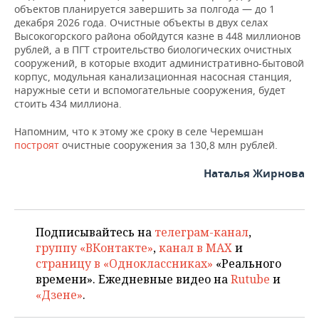
ВОДНЫЕ ВИДЫ СПОРТА
ОБРАЗОВАНИЕ
объектов планируется завершить за полгода — до 1
декабря 2026 года. Очистные объекты в двух селах
ХОККЕЙ С МЯЧОМ
ПРОИСШЕСТВИЯ
Высокогорского района обойдутся казне в 448 миллионов
рублей, а в ПГТ строительство биологических очистных
сооружений, в которые входит административно-бытовой
корпус, модульная канализационная насосная станция,
наружные сети и вспомогательные сооружения, будет
стоить 434 миллиона.
Напомним, что к этому же сроку в селе Черемшан
построят
очистные сооружения за 130,8 млн рублей.
Наталья Жирнова
Подписывайтесь на
телеграм-канал
,
группу «ВКонтакте»
,
канал в MAX
и
страницу в «Одноклассниках»
«Реального
времени». Ежедневные видео на
Rutube
и
«Дзене»
.