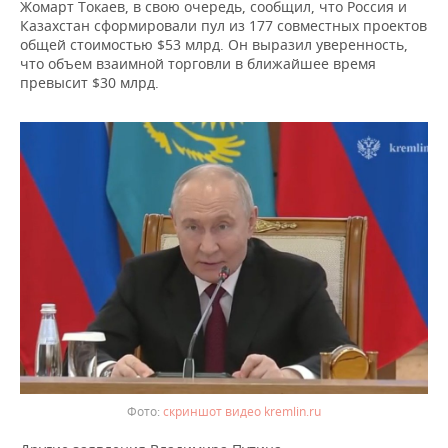
ВОДНЫЕ ВИДЫ СПОРТА
ОБРАЗОВАНИЕ
Жомарт Токаев, в свою очередь, сообщил, что Россия и
Казахстан сформировали пул из 177 совместных проектов
общей стоимостью $53 млрд. Он выразил уверенность,
ХОККЕЙ С МЯЧОМ
ПРОИСШЕСТВИЯ
что объем взаимной торговли в ближайшее время
превысит $30 млрд.
скриншот видео kremlin.ru