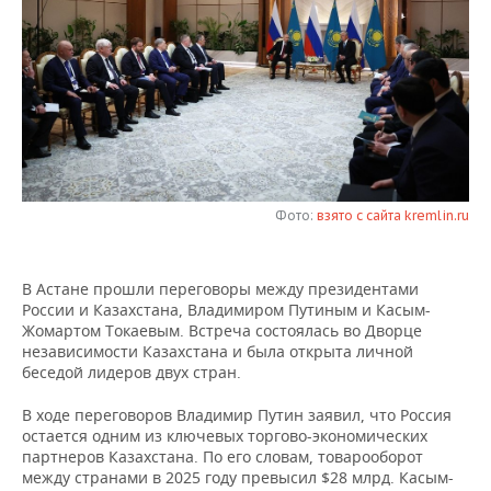
НЕФТЕХИМИЯ
РОЗНИЧНАЯ ТОРГОВЛЯ
НОВОСТИ ТЕХНОЛОГИЙ
МЕРОПРИЯТИЯ
НЕФТЬ
ТРАНСПОРТ
IT
НОВОСТИ МЕРОПРИЯТИЙ
СПОРТ
ОПК
УСЛУГИ
МЕДИА
ВЫЕЗДНАЯ РЕДАКЦИЯ
НОВОСТИ СПОРТА
ОБЩЕСТВО
ЭНЕРГЕТИКА
ТЕЛЕКОММУНИКАЦИИ
БИЗНЕС-БРАНЧИ
ФУТБОЛ
НОВОСТИ ОБЩЕСТВА
ФОТОГАЛЕРЕЯ
Фото:
взято с сайта kremlin.ru
ONLINE-КОНФЕРЕНЦИИ
ХОККЕЙ
ВЛАСТЬ
СЮЖЕТЫ
В Астане прошли переговоры между президентами
ОТКРЫТАЯ ЛЕКЦИЯ
БАСКЕТБОЛ
ИНФРАСТРУКТУРА
СПРАВОЧНИК
России и Казахстана, Владимиром Путиным и Касым-
Жомартом Токаевым. Встреча состоялась во Дворце
ВОЛЕЙБОЛ
ИСТОРИЯ
СПИСОК ПЕРСОН
ПОЛНАЯ ВЕРСИЯ
независимости Казахстана и была открыта личной
беседой лидеров двух стран.
КИБЕРСПОРТ
КУЛЬТУРА
СПИСОК КОМПАНИЙ
В ходе переговоров Владимир Путин заявил, что Россия
остается одним из ключевых торгово-экономических
ФИГУРНОЕ КАТАНИЕ
МЕДИЦИНА
партнеров Казахстана. По его словам, товарооборот
между странами в 2025 году превысил $28 млрд. Касым-