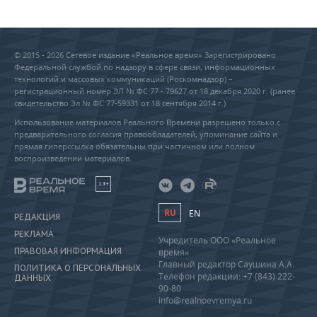
© 2015 - 2026 Сетевое издание «Реальное время» Зарегистрировано
Федеральной службой по надзору в сфере связи, информационных
технологий и массовых коммуникаций (Роскомнадзор) –
регистрационный номер ЭЛ № ФС 77 - 79627 от 18 декабря 2020 г. (ранее
свидетельство Эл № ФС 77-59331 от 18 сентября 2014 г.)
Использование материалов Реального Времени разрешено только с
предварительного согласия правообладателей, упоминание сайта и
прямая гиперссылка обязательны при частичном или полном
воспроизведении материалов.
18+
RU
EN
РЕДАКЦИЯ
РЕКЛАМА
Учредитель ООО «Реальное
ПРАВОВАЯ ИНФОРМАЦИЯ
время»
Главный редактор Саушина А.А.
ПОЛИТИКА О ПЕРСОНАЛЬНЫХ
Телефон редакции: +7 (843) 222-
ДАННЫХ
90-80
info@realnoevremya.ru