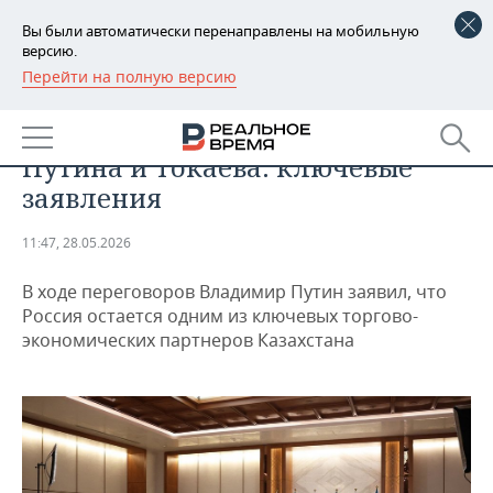
Вы были автоматически перенаправлены на мобильную
версию.
Перейти на полную версию
РЕГИОНЫ
ОБЩЕСТВО
В Астане прошли переговоры
БАШКОРТОСТАН
НОВОСТИ
Путина и Токаева: ключевые
ТАТАРСТАН
АНАЛИТИКА
заявления
УДМУРТИЯ
НОВОСТИ АНАЛИТИКИ
ЭКОНОМИКА
11:47, 28.05.2026
ДЕКЛАРАЦИИ О ДОХОДАХ
НОВОСТИ ЭКОНОМИКИ
ПРОМЫШЛЕННОСТЬ
В ходе переговоров Владимир Путин заявил, что
Россия остается одним из ключевых торгово-
КОРОЛИ ГОСЗАКАЗА ПФО
ФИНАНСЫ
НОВОСТИ
НЕДВИЖИМОСТЬ
экономических партнеров Казахстана
ПРОМЫШЛЕННОСТИ
ВУЗЫ ТАТАРСТАНА
БАНКИ
НОВОСТИ НЕДВИЖИМОСТИ
АВТО
АГРОПРОМ
КОМУ ПРИНАДЛЕЖАТ
БЮДЖЕТ
НОВОСТИ АВТО
БИЗНЕС
ТОРГОВЫЕ ЦЕНТРЫ
МАШИНОСТРОЕНИЕ
ТАТАРСТАНА
ИНВЕСТИЦИИ
НОВОСТИ БИЗНЕСА
ТЕХНОЛОГИИ