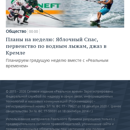
Общество
00:00
Планы на неделю: Яблочный Спас,
первенство по водным лыжам, джаз в
Кремле
Планируем грядущую неделю вместе с «Реальным
временем»
© 2015 - 2026 Сетевое издание «Реальное время» Зарегистрировано
Федеральной службой по надзору в сфере связи, информационных
технологий и массовых коммуникаций (Роскомнадзор) –
регистрационный номер ЭЛ № ФС 77 - 79627 от 18 декабря 2020 г. (ранее
свидетельство Эл № ФС 77-59331 от 18 сентября 2014 г.)
Использование материалов Реального Времени разрешено только с
предварительного согласия правообладателей, упоминание сайта и
прямая гиперссылка обязательны при частичном или полном