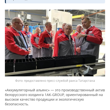
ВОДНЫЕ ВИДЫ СПОРТА
ОБРАЗОВАНИЕ
ХОККЕЙ С МЯЧОМ
ПРОИСШЕСТВИЯ
предоставлено пресс-службой раиса Татарстана
«Аккумуляторный альянс» — это производственный актив
белорусского холдинга 1AK-GROUP, ориентированный на
высокое качество продукции и экологическую
безопасность.