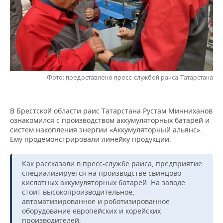
НЕФТЕХИМИЯ
РОЗНИЧНАЯ ТОРГОВЛЯ
НОВОСТИ ТЕХНОЛОГИЙ
МЕРОПРИЯТИЯ
НЕФТЬ
ТРАНСПОРТ
IT
НОВОСТИ МЕРОПРИЯТИЙ
СПОРТ
ОПК
УСЛУГИ
МЕДИА
ВЫЕЗДНАЯ РЕДАКЦИЯ
НОВОСТИ СПОРТА
ОБЩЕСТВО
ЭНЕРГЕТИКА
Фото: предоставлено пресс-службой раиса Татарстана
ТЕЛЕКОММУНИКАЦИИ
БИЗНЕС-БРАНЧИ
ФУТБОЛ
НОВОСТИ ОБЩЕСТВА
ФОТОГАЛЕРЕЯ
ONLINE-КОНФЕРЕНЦИИ
ХОККЕЙ
ВЛАСТЬ
СЮЖЕТЫ
В Брестской области раис Татарстана Рустам Минниханов
ознакомился с производством аккумуляторных батарей и
систем накопления энергии «Аккумуляторный альянс».
ОТКРЫТАЯ ЛЕКЦИЯ
БАСКЕТБОЛ
ИНФРАСТРУКТУРА
СПРАВОЧНИК
Ему продемонстрировали линейку продукции.
ВОЛЕЙБОЛ
ИСТОРИЯ
СПИСОК ПЕРСОН
ПОЛНАЯ ВЕРСИЯ
Как рассказали в пресс-службе раиса, предприятие
специализируется на производстве свинцово-
КИБЕРСПОРТ
КУЛЬТУРА
СПИСОК КОМПАНИЙ
кислотных аккумуляторных батарей. На заводе
стоит высокопроизводительное,
ФИГУРНОЕ КАТАНИЕ
МЕДИЦИНА
автоматизированное и роботизированное
оборудование европейских и корейских
производителей.