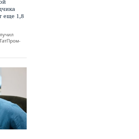
ой
ядчика
 еще 1,8
олучил
«ТатПром-