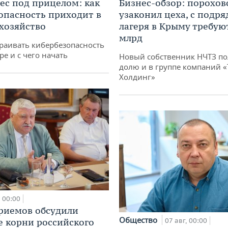
ес под прицелом: как
Бизнес-обзор: порохов
опасность приходит в
узаконил цеха, с подр
 хозяйство
лагеря в Крыму требуют
млрд
раивать кибербезопасность
ре и с чего начать
Новый собственник НЧТЗ п
долю и в группе компаний 
Холдинг»
00:00
риемов обсудили
Общество
е корни российского
07 авг, 00:00