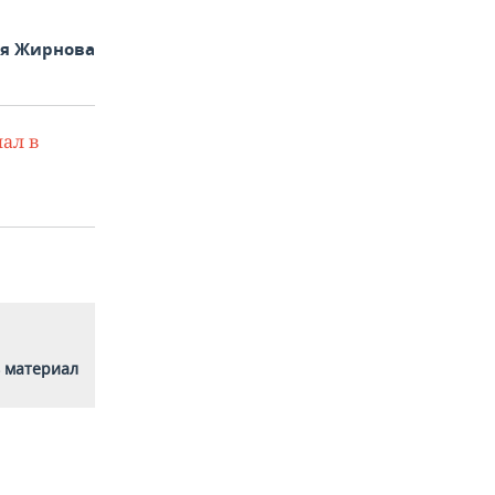
ья Жирнова
ал в
 материал