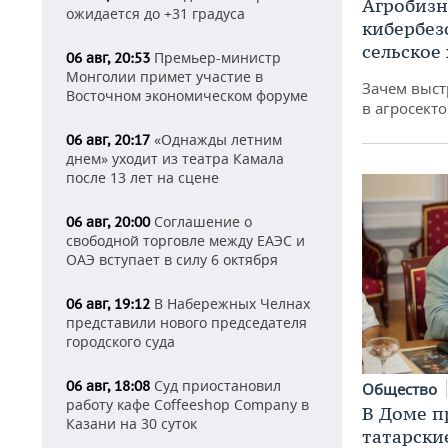
Агробизн
ожидается до +31 градуса
кибербез
сельское
Премьер-министр
06 авг, 20:53
Монголии примет участие в
Зачем выст
Восточном экономическом форуме
в агросекто
«Однажды летним
06 авг, 20:17
днем» уходит из театра Камала
после 13 лет на сцене
Соглашение о
06 авг, 20:00
свободной торговле между ЕАЭС и
ОАЭ вступает в силу 6 октября
В Набережных Челнах
06 авг, 19:12
представили нового председателя
городского суда
Суд приостановил
06 авг, 18:08
Общество
работу кафе Coffeeshop Company в
В Доме п
Казани на 30 суток
татарски