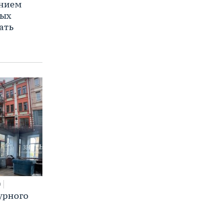
ением
ных
ать
0
урного