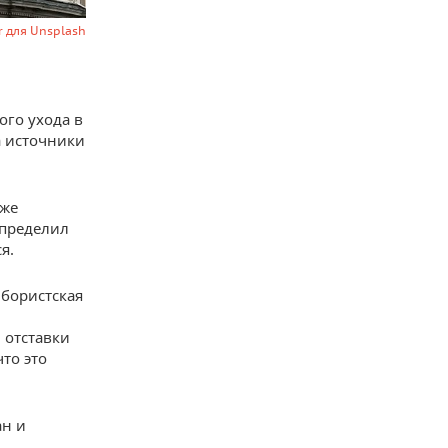
r для Unsplash
го ухода в
а источники
уже
определил
я.
йбористская
 отставки
то это
ан и