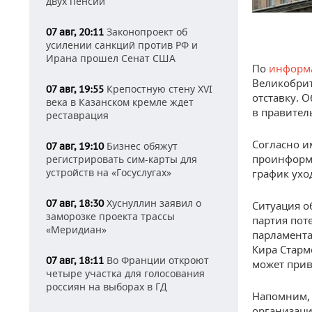
двух пенсий
Законопроект об
07 авг, 20:11
усилении санкций против РФ и
Ирана прошел Сенат США
По
информ
Великобрит
Крепостную стену XVI
07 авг, 19:55
отставку. 
века в Казанском кремле ждет
в правител
реставрация
Согласно и
Бизнес обяжут
07 авг, 19:10
проинформ
регистрировать сим-карты для
устройств на «Госуслугах»
график ухо
Хуснуллин заявил о
07 авг, 18:30
Ситуация о
заморозке проекта трассы
партия поте
«Меридиан»
парламента
Кира Старм
Во Франции откроют
07 авг, 18:11
может прив
четыре участка для голосования
россиян на выборах в ГД
Напомним, 
организаци