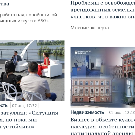
Проблемы с освобожд
тва
арендованных земель
работа над новой книгой
участков: что важно зн
зящных искусств ASG»
Мнение эксперта
ость
07 авг, 17:32
затуллин: «Ситуация
Недвижимость
31 июл, 18:1
я, но пока мы
Бизнес в объекте культ
 устойчиво»
наследия: особенности
национальной аренды