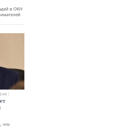
адей в ОКН
нимателей
0:45
ет
й
, что