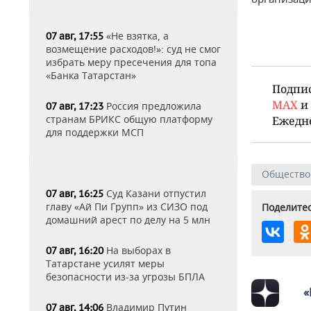
«Не взятка, а
07 авг, 17:55
возмещение расходов!»: суд не смог
избрать меру пресечения для топа
«Банка Татарстан»
Подпи
MAX
и
Россия предложила
07 авг, 17:23
странам БРИКС общую платформу
Ежедн
для поддержки МСП
Общество
Суд Казани отпустил
07 авг, 16:25
главу «Ай Пи Групп» из СИЗО под
Поделитес
домашний арест по делу на 5 млн
На выборах в
07 авг, 16:20
Татарстане усилят меры
безопасности из-за угрозы БПЛА
«
Владимир Путин
07 авг, 14:06