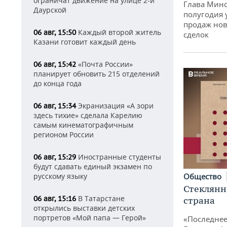
ограничат движение на улице 2-й
Глава Минс
Даурской
полугодия 
продаж нов
Каждый второй житель
06 авг, 15:50
сделок
Казани готовит каждый день
«Почта России»
06 авг, 15:42
планирует обновить 215 отделений
до конца года
Экранизация «А зори
06 авг, 15:34
здесь тихие» сделала Карелию
самым кинематографичным
регионом России
Иностранные студенты
06 авг, 15:29
будут сдавать единый экзамен по
русскому языку
Общество
Стеклянн
В Татарстане
06 авг, 15:16
страна
открылись выставки детских
портретов «Мой папа — Герой»
«Последнее