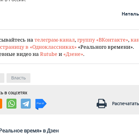
Натал
сывайтесь на
телеграм-канал
,
группу «ВКонтакте»
,
кан
страницу в «Одноклассниках»
«Реального времени».
евные видео на
Rutube
и
«Дзене»
.
Власть
ь в соцсетях
Распечатать
Реальное время» в Дзен