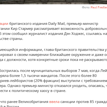
Фото:
Paul Fiedle
ации
британского издания Daily Mail, премьер-министр
ании Кир Стармер рассматривает возможность добровольно
Об этом сообщил журналист издания Дэн Ходжес, ссылаясь н
ьстве страны.
меющейся информации, глава британского правительства 
ировал о своем намерении ближайшее окружение и даже 
да с должности, хотя конкретные сроки пока не раскрываютс
бострилась после муниципальных выборов 7 мая, когда Ле
ряла более 1,5 тысячи мандатов. После этого более 80
риев-лейбористов (20% фракции) выступили с требованием
ера. Однако премьер-министр отказался уходить, опасаясь, ч
ести к политическому хаосу в стране.
что ранее Великобритания
ввела
санкции против 85 гражд
й в России.