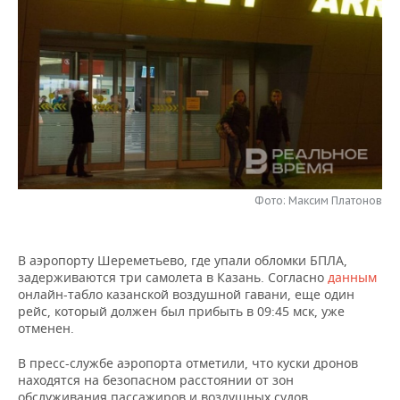
НЕФТЕХИМИЯ
РОЗНИЧНАЯ ТОРГОВЛЯ
НОВОСТИ ТЕХНОЛОГИЙ
МЕРОПРИЯТИЯ
НЕФТЬ
ТРАНСПОРТ
IT
НОВОСТИ МЕРОПРИЯТИЙ
СПОРТ
ОПК
УСЛУГИ
МЕДИА
ВЫЕЗДНАЯ РЕДАКЦИЯ
НОВОСТИ СПОРТА
ОБЩЕСТВО
ЭНЕРГЕТИКА
ТЕЛЕКОММУНИКАЦИИ
БИЗНЕС-БРАНЧИ
ФУТБОЛ
НОВОСТИ ОБЩЕСТВА
ФОТОГАЛЕРЕЯ
ONLINE-КОНФЕРЕНЦИИ
ХОККЕЙ
ВЛАСТЬ
СЮЖЕТЫ
Фото: Максим Платонов
ОТКРЫТАЯ ЛЕКЦИЯ
БАСКЕТБОЛ
ИНФРАСТРУКТУРА
СПРАВОЧНИК
В аэропорту Шереметьево, где упали обломки БПЛА,
задерживаются три самолета в Казань. Согласно
данным
ВОЛЕЙБОЛ
ИСТОРИЯ
СПИСОК ПЕРСОН
ПОЛНАЯ ВЕРСИЯ
онлайн-табло казанской воздушной гавани, еще один
рейс, который должен был прибыть в 09:45 мск, уже
КИБЕРСПОРТ
КУЛЬТУРА
СПИСОК КОМПАНИЙ
отменен.
ФИГУРНОЕ КАТАНИЕ
МЕДИЦИНА
В пресс-службе аэропорта отметили, что куски дронов
находятся на безопасном расстоянии от зон
обслуживания пассажиров и воздушных судов.