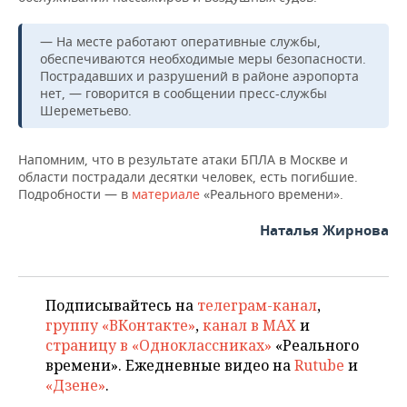
ВОДНЫЕ ВИДЫ СПОРТА
ОБРАЗОВАНИЕ
— На месте работают оперативные службы,
ХОККЕЙ С МЯЧОМ
ПРОИСШЕСТВИЯ
обеспечиваются необходимые меры безопасности.
Пострадавших и разрушений в районе аэропорта
нет, — говорится в сообщении пресс-службы
Шереметьево.
Напомним, что в результате атаки БПЛА в Москве и
области пострадали десятки человек, есть погибшие.
Подробности — в
материале
«Реального времени».
Наталья Жирнова
Подписывайтесь на
телеграм-канал
,
группу «ВКонтакте»
,
канал в MAX
и
страницу в «Одноклассниках»
«Реального
времени». Ежедневные видео на
Rutube
и
«Дзене»
.