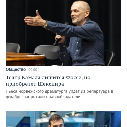
Общество
00:00
Театр Камала лишится Фоссе, но
приобретет Шекспира
Пьеса норвежского драматурга уйдет из репертуара в
декабре: запретили правообладатели