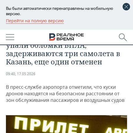
Вы были автоматически перенаправлены на мобильную
версию.
Перейти на полную версию
РЕГИОНЫ
ОБЩЕСТВО
В аэропорту Шереметьево, где
БАШКОРТОСТАН
НОВОСТИ
упали обломки БПЛА,
ТАТАРСТАН
АНАЛИТИКА
задерживаются три самолета в
Казань, еще один отменен
УДМУРТИЯ
НОВОСТИ АНАЛИТИКИ
ЭКОНОМИКА
09:40, 17.05.2026
ДЕКЛАРАЦИИ О ДОХОДАХ
НОВОСТИ ЭКОНОМИКИ
ПРОМЫШЛЕННОСТЬ
В пресс-службе аэропорта отметили, что куски
КОРОЛИ ГОСЗАКАЗА ПФО
ФИНАНСЫ
НОВОСТИ
НЕДВИЖИМОСТЬ
дронов находятся на безопасном расстоянии от
ПРОМЫШЛЕННОСТИ
зон обслуживания пассажиров и воздушных судов
ВУЗЫ ТАТАРСТАНА
БАНКИ
НОВОСТИ НЕДВИЖИМОСТИ
АВТО
АГРОПРОМ
КОМУ ПРИНАДЛЕЖАТ
БЮДЖЕТ
НОВОСТИ АВТО
БИЗНЕС
ТОРГОВЫЕ ЦЕНТРЫ
МАШИНОСТРОЕНИЕ
ТАТАРСТАНА
ИНВЕСТИЦИИ
НОВОСТИ БИЗНЕСА
ТЕХНОЛОГИИ