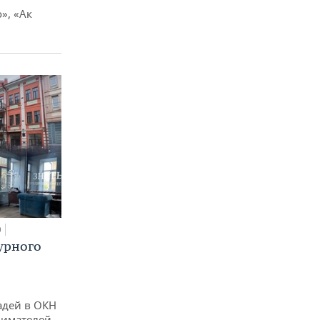
», «Ак
0
урного
адей в ОКН
нимателей