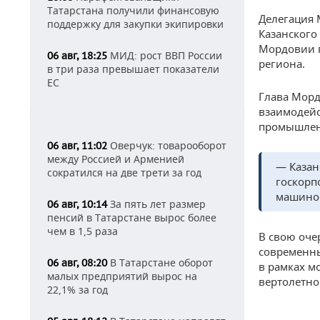
Татарстана получили финансовую
Делегация 
поддержку для закупки экипировки
Казанского
Мордовии п
МИД: рост ВВП России
06 авг, 18:25
региона.
в три раза превышает показатели
ЕС
Глава Морд
взаимодейс
промышлен
Оверчук: товарооборот
06 авг, 11:02
между Россией и Арменией
— Казан
сократился на две трети за год
госкорп
машинос
За пять лет размер
06 авг, 10:14
пенсий в Татарстане вырос более
чем в 1,5 раза
В свою оче
современн
В Татарстане оборот
06 авг, 08:20
в рамках м
малых предприятий вырос на
вертолетно
22,1% за год