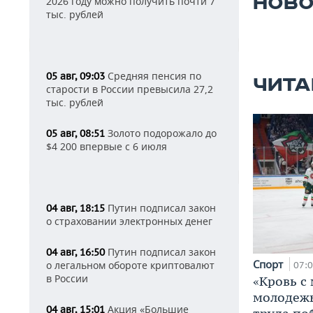
НОВО
2026 году можно получить почти 7
тыс. рублей
Средняя пенсия по
05 авг, 09:03
ЧИТА
старости в России превысила 27,2
тыс. рублей
Золото подорожало до
05 авг, 08:51
$4 200 впервые с 6 июля
Путин подписал закон
04 авг, 18:15
о страховании электронных денег
Путин подписал закон
04 авг, 16:50
Спорт
о легальном обороте криптовалют
07:
в России
«Кровь с
молодежь
Акция «Большие
04 авг, 15:01