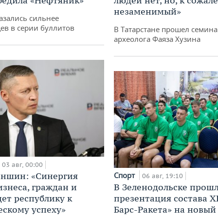
бедила «Нефтяник»
людей нет, но, к сожал
незаменимый»
азались сильнее
ев в серии буллитов
В Татарстане прошел семина
археолога Фаяза Хузина
03 авг, 00:00
аншин: «Синергия
Спорт
06 авг, 19:10
изнеса, граждан и
В Зеленодольске прош
дет республику к
презентация состава Х
ескому успеху»
Барс-Ракета» на новый