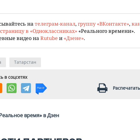
сывайтесь на
телеграм-канал
,
группу «ВКонтакте»
,
кан
страницу в «Одноклассниках»
«Реального времени».
евные видео на
Rutube
и
«Дзене»
.
а
Татарстан
ь в соцсетях
Распечатать
Реальное время» в Дзен