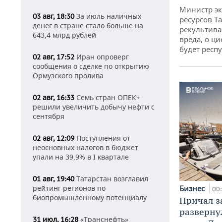
Министр э
За июль наличных
03 авг, 18:30
ресурсов Та
денег в стране стало больше на
рекультива
643,4 млрд рублей
вреда, о ц
будет респу
Иран опроверг
02 авг, 17:52
сообщения о сделке по открытию
Ормузского пролива
Семь стран ОПЕК+
02 авг, 16:33
решили увеличить добычу нефти с
сентября
Поступления от
02 авг, 12:09
неосновных налогов в бюджет
упали на 39,9% в I квартале
Татарстан возглавил
01 авг, 19:40
рейтинг регионов по
Бизнес
00
биопромышленному потенциалу
Причал за
разверну
«Транснефть»
31 июл, 16:28