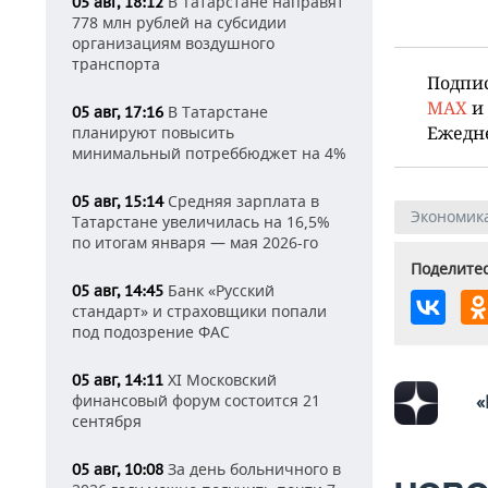
В Татарстане направят
05 авг, 18:12
778 млн рублей на субсидии
организациям воздушного
транспорта
Подпи
MAX
и
В Татарстане
05 авг, 17:16
Ежедн
планируют повысить
минимальный потреббюджет на 4%
Средняя зарплата в
05 авг, 15:14
Экономик
Татарстане увеличилась на 16,5%
по итогам января — мая 2026-го
Поделитес
Банк «Русский
05 авг, 14:45
стандарт» и страховщики попали
под подозрение ФАС
XI Московский
05 авг, 14:11
финансовый форум состоится 21
«
сентября
За день больничного в
05 авг, 10:08