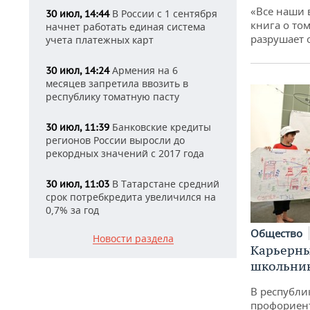
«Все наши 
В России с 1 сентября
30 июл, 14:44
книга о том
начнет работать единая система
разрушает
учета платежных карт
Армения на 6
30 июл, 14:24
месяцев запретила ввозить в
республику томатную пасту
Банковские кредиты
30 июл, 11:39
регионов России выросли до
рекордных значений с 2017 года
В Татарстане средний
30 июл, 11:03
срок потребкредита увеличился на
0,7% за год
Общество
Новости раздела
Карьерны
школьни
В республи
профориен