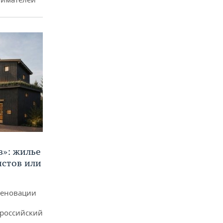
в»: жилье
истов или
реновации
ероссийский