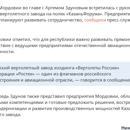
Мордовии во главе с Артемом Здуновым встретилась с рук
 вертолетного завода на полях «КазаньФорума». Предприят
ланируют развивать сотрудничество,
сообщила
пресс-слу
овии отметил, что для республики важно развивать прямое
твие с ведущими предприятиями отечественной авиацион
ности.
ский вертолетный завод холдинга «Вертолеты России»
орации «Ростех» — один из флагманов российского
троения и авиационной отрасли, — говорится в сообщени
редь Здунов также представил предприятия Мордовии, об
ыми компетенциями и готовые предложить решения, востр
одернизации и развития производственных мощностей Каз
го завода.
Ник