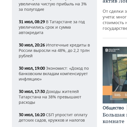
актив Ло
увеличила чистую прибыль на 3%
за полугодие
От сделки з
учета: мног
В Татарстане за год
31 июл, 08:29
стоимость
увеличились срок и сумма
государств
автокредита
Ипотечные кредиты в
30 июл, 20:26
России выросли на 48%, до 2,2 трлн
рублей
Экономист: «Доход по
30 июл, 19:00
банковским вкладам компенсирует
инфляцию»
Доходы жителей
30 июл, 17:30
Татарстана на 38% превышают
расходы
Общество
Большая 
СБП упростит оплату
30 июл, 16:20
детских садов, кружков и налогов
комнате