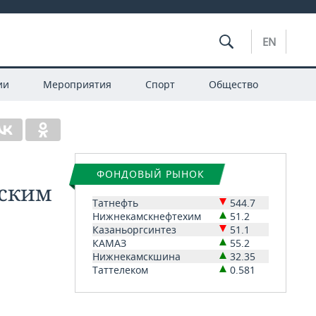
EN
ии
Мероприятия
Спорт
Общество
ФОНДОВЫЙ РЫНОК
нским
Татнефть
544.7
Нижнекамскнефтехим
51.2
Казаньоргсинтез
51.1
КАМАЗ
55.2
Нижнекамскшина
32.35
Таттелеком
0.581