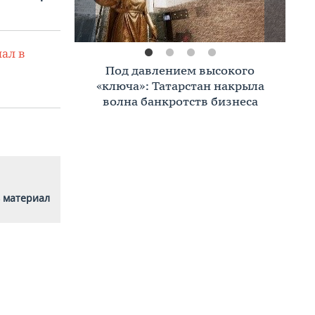
ал в
Премиальное жилье в Казани:
тренды, критерии, покупатели в
2026 году
 материал