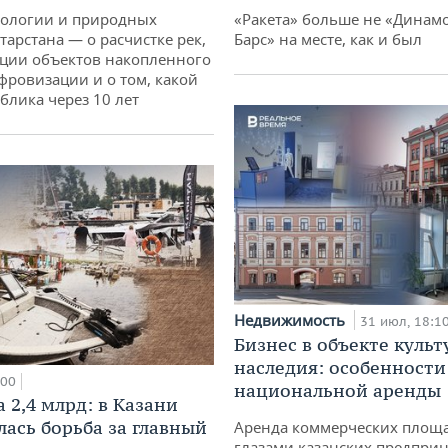
кологии и природных
«Ракета» больше не «Динамо
тарстана — о расчистке рек,
Барс» на месте, как и был
ции объектов накопленного
ифровизации и о том, какой
блика через 10 лет
Недвижимость
31 июл, 18:1
Бизнес в объекте культ
наследия: особенности
:00
национальной аренды
 2,4 млрд: в Казани
лась борьба за главный
Аренда коммерческих площ
глазами казанских предпри