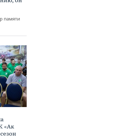
ению, он
р памяти
ла
К «Ак
 сезон