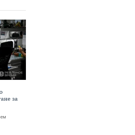
о
тане за
чем