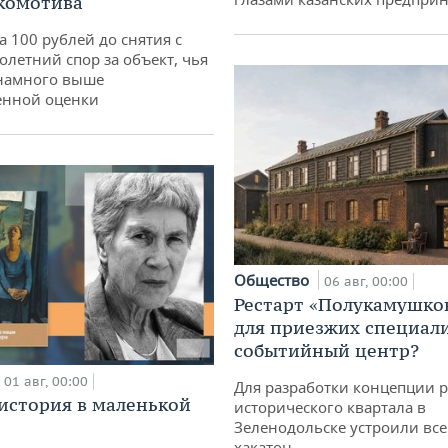
комотива
а 100 рублей до снятия с
олетний спор за объект, чья
 намного выше
енной оценки
Общество
06 авг, 00:00
Рестарт «Полукамушко
для приезжих специал
событийный центр?
01 авг, 00:00
Для разработки концепции 
история в маленькой
исторического квартала в
Зеленодольске устроили вс
хакатон