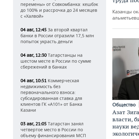
труда по
перемены» от Совкомбанка: кешбэк
до 100% и рассрочка до 24 месяцев
Казанцы ок
с «Халвой»
альметьевц
За второй квартал
04 авг, 12:45
банки в России отразили 17,5 млн
попыток украсть деньги
Татарстанцы на
04 авг, 12:30
шестом месте в России по сумме
сбережений в банках
Коммерческая
04 авг, 10:51
недвижимость без
первоначального взноса:
субсидированная ставка для
клиентов ГК «А101» от Банка
Общество
Казани
Азат Зиг
власти, б
Татарстан занял
03 авг, 21:05
науки ве
четвертое место в России по
экологич
объему финансирования МСП