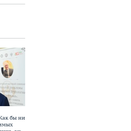
Как бы ни
нимых