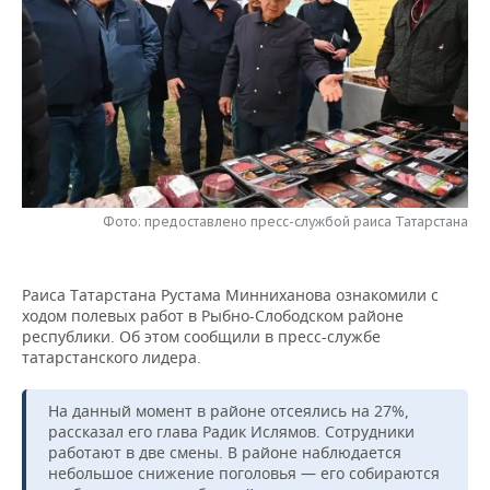
НЕФТЕХИМИЯ
РОЗНИЧНАЯ ТОРГОВЛЯ
НОВОСТИ ТЕХНОЛОГИЙ
МЕРОПРИЯТИЯ
НЕФТЬ
ТРАНСПОРТ
IT
НОВОСТИ МЕРОПРИЯТИЙ
СПОРТ
ОПК
УСЛУГИ
МЕДИА
ВЫЕЗДНАЯ РЕДАКЦИЯ
НОВОСТИ СПОРТА
ОБЩЕСТВО
ЭНЕРГЕТИКА
ТЕЛЕКОММУНИКАЦИИ
БИЗНЕС-БРАНЧИ
ФУТБОЛ
НОВОСТИ ОБЩЕСТВА
ФОТОГАЛЕРЕЯ
Фото: предоставлено пресс-службой раиса Татарстана
ONLINE-КОНФЕРЕНЦИИ
ХОККЕЙ
ВЛАСТЬ
СЮЖЕТЫ
ОТКРЫТАЯ ЛЕКЦИЯ
БАСКЕТБОЛ
ИНФРАСТРУКТУРА
СПРАВОЧНИК
Раиса Татарстана Рустама Минниханова ознакомили с
ходом полевых работ в Рыбно-Слободском районе
республики. Об этом сообщили в пресс-службе
ВОЛЕЙБОЛ
ИСТОРИЯ
СПИСОК ПЕРСОН
ПОЛНАЯ ВЕРСИЯ
татарстанского лидера.
КИБЕРСПОРТ
КУЛЬТУРА
СПИСОК КОМПАНИЙ
На данный момент в районе отсеялись на 27%,
рассказал его глава Радик Ислямов. Сотрудники
ФИГУРНОЕ КАТАНИЕ
МЕДИЦИНА
работают в две смены. В районе наблюдается
небольшое снижение поголовья — его собираются