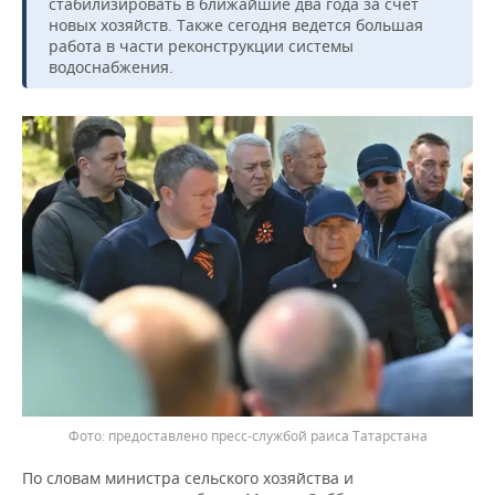
ВОДНЫЕ ВИДЫ СПОРТА
ОБРАЗОВАНИЕ
стабилизировать в ближайшие два года за счет
новых хозяйств. Также сегодня ведется большая
работа в части реконструкции системы
ХОККЕЙ С МЯЧОМ
ПРОИСШЕСТВИЯ
водоснабжения.
предоставлено пресс-службой раиса Татарстана
По словам министра сельского хозяйства и