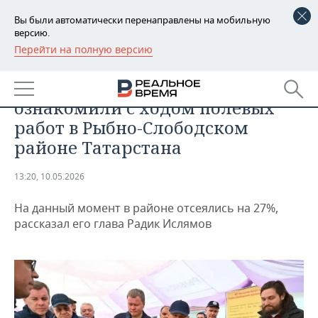
Вы были автоматически перенаправлены на мобильную
версию.
Перейти на полную версию
РЕГИОНЫ
ОБЩЕСТВО
Рустама Минниханова
БАШКОРТОСТАН
НОВОСТИ
ознакомили с ходом полевых
ТАТАРСТАН
АНАЛИТИКА
работ в Рыбно-Слободском
районе Татарстана
УДМУРТИЯ
НОВОСТИ АНАЛИТИКИ
ЭКОНОМИКА
13:20, 10.05.2026
ДЕКЛАРАЦИИ О ДОХОДАХ
НОВОСТИ ЭКОНОМИКИ
ПРОМЫШЛЕННОСТЬ
На данный момент в районе отсеялись на 27%,
КОРОЛИ ГОСЗАКАЗА ПФО
ФИНАНСЫ
НОВОСТИ
НЕДВИЖИМОСТЬ
рассказал его глава Радик Ислямов
ПРОМЫШЛЕННОСТИ
ВУЗЫ ТАТАРСТАНА
БАНКИ
НОВОСТИ НЕДВИЖИМОСТИ
АВТО
АГРОПРОМ
КОМУ ПРИНАДЛЕЖАТ
БЮДЖЕТ
НОВОСТИ АВТО
БИЗНЕС
ТОРГОВЫЕ ЦЕНТРЫ
МАШИНОСТРОЕНИЕ
ТАТАРСТАНА
ИНВЕСТИЦИИ
НОВОСТИ БИЗНЕСА
ТЕХНОЛОГИИ