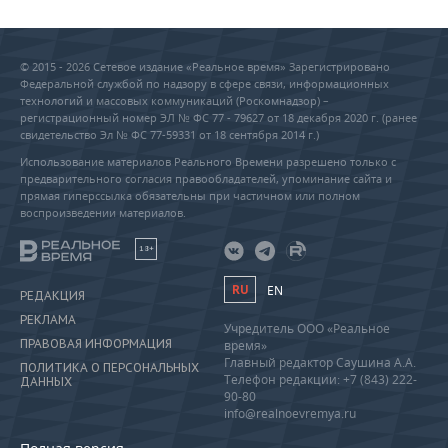
© 2015 - 2026 Сетевое издание «Реальное время» Зарегистрировано
Федеральной службой по надзору в сфере связи, информационных
технологий и массовых коммуникаций (Роскомнадзор) –
регистрационный номер ЭЛ № ФС 77 - 79627 от 18 декабря 2020 г. (ранее
свидетельство Эл № ФС 77-59331 от 18 сентября 2014 г.)
Использование материалов Реального Времени разрешено только с
предварительного согласия правообладателей, упоминание сайта и
прямая гиперссылка обязательны при частичном или полном
воспроизведении материалов.
18+
RU
EN
РЕДАКЦИЯ
РЕКЛАМА
Учредитель ООО «Реальное
ПРАВОВАЯ ИНФОРМАЦИЯ
время»
Главный редактор Саушина А.А.
ПОЛИТИКА О ПЕРСОНАЛЬНЫХ
Телефон редакции: +7 (843) 222-
ДАННЫХ
90-80
info@realnoevremya.ru