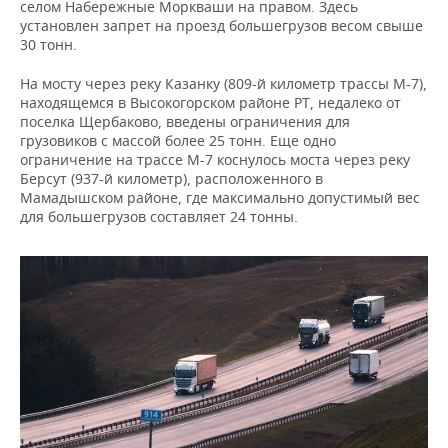
ВОДНЫЕ ВИДЫ СПОРТА
ОБРАЗОВАНИЕ
селом Набережные Моркваши на правом. Здесь
установлен запрет на проезд большегрузов весом свыше
30 тонн.
ХОККЕЙ С МЯЧОМ
ПРОИСШЕСТВИЯ
На мосту через реку Казанку (809-й километр трассы М-7),
находящемся в Высокогорском районе РТ, недалеко от
поселка Щербаково, введены ограничения для
грузовиков с массой более 25 тонн. Еще одно
ограничение на трассе М-7 коснулось моста через реку
Берсут (937-й километр), расположенного в
Мамадышском районе, где максимально допустимый вес
для большегрузов составляет 24 тонны.