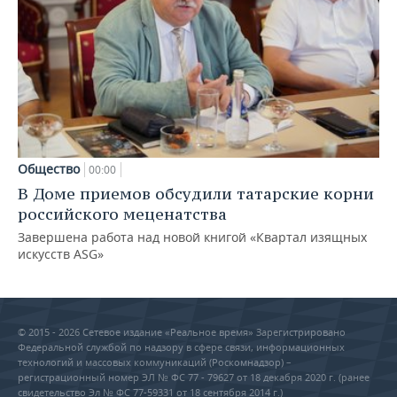
Общество
00:00
В Доме приемов обсудили татарские корни
российского меценатства
Завершена работа над новой книгой «Квартал изящных
искусств ASG»
© 2015 - 2026 Сетевое издание «Реальное время» Зарегистрировано
Федеральной службой по надзору в сфере связи, информационных
технологий и массовых коммуникаций (Роскомнадзор) –
регистрационный номер ЭЛ № ФС 77 - 79627 от 18 декабря 2020 г. (ранее
свидетельство Эл № ФС 77-59331 от 18 сентября 2014 г.)