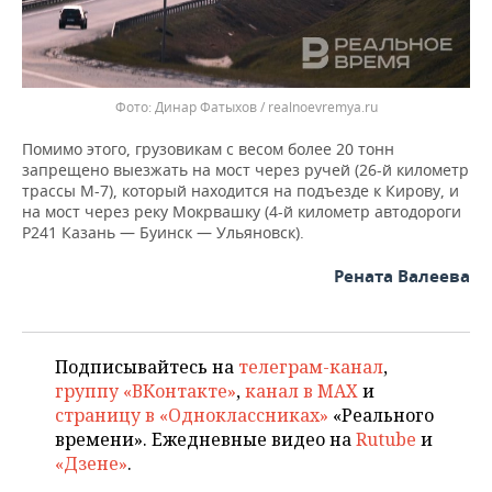
Динар Фатыхов / realnoevremya.ru
Помимо этого, грузовикам с весом более 20 тонн
запрещено выезжать на мост через ручей (26-й километр
трассы М-7), который находится на подъезде к Кирову, и
на мост через реку Мокрвашку (4-й километр автодороги
Р241 Казань — Буинск — Ульяновск).
Рената Валеева
Подписывайтесь на
телеграм-канал
,
группу «ВКонтакте»
,
канал в MAX
и
страницу в «Одноклассниках»
«Реального
времени». Ежедневные видео на
Rutube
и
«Дзене»
.