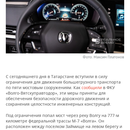
НЕФТЕХИМИЯ
РОЗНИЧНАЯ ТОРГОВЛЯ
НОВОСТИ ТЕХНОЛОГИЙ
МЕРОПРИЯТИЯ
НЕФТЬ
ТРАНСПОРТ
IT
НОВОСТИ МЕРОПРИЯТИЙ
СПОРТ
ОПК
УСЛУГИ
МЕДИА
ВЫЕЗДНАЯ РЕДАКЦИЯ
НОВОСТИ СПОРТА
ОБЩЕСТВО
ЭНЕРГЕТИКА
ТЕЛЕКОММУНИКАЦИИ
БИЗНЕС-БРАНЧИ
ФУТБОЛ
НОВОСТИ ОБЩЕСТВА
ФОТОГАЛЕРЕЯ
Фото: Максим Платонов
ONLINE-КОНФЕРЕНЦИИ
ХОККЕЙ
ВЛАСТЬ
СЮЖЕТЫ
С сегодняшнего дня в Татарстане вступили в силу
ОТКРЫТАЯ ЛЕКЦИЯ
БАСКЕТБОЛ
ИНФРАСТРУКТУРА
СПРАВОЧНИК
ограничения для движения большегрузного транспорта
по пяти мостовым сооружениям. Как
сообщили
в ФКУ
ВОЛЕЙБОЛ
ИСТОРИЯ
СПИСОК ПЕРСОН
ПОЛНАЯ ВЕРСИЯ
«Волго-Вятскуправтодор», эти меры приняты для
обеспечения безопасности дорожного движения и
КИБЕРСПОРТ
КУЛЬТУРА
СПИСОК КОМПАНИЙ
сохранения целостности инженерных конструкций.
Под ограничения попал мост через реку Волгу на 777-м
ФИГУРНОЕ КАТАНИЕ
МЕДИЦИНА
километре федеральной трассы М-7 «Волга». Он
расположен между поселком Займище на левом берегу и