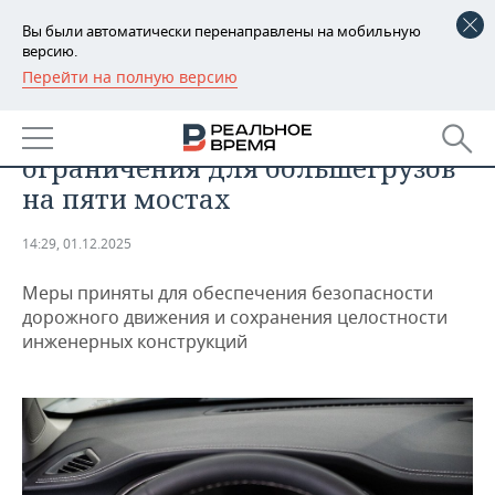
Вы были автоматически перенаправлены на мобильную
версию.
Перейти на полную версию
РЕГИОНЫ
ОБЩЕСТВО
В Татарстане ввели новые
БАШКОРТОСТАН
НОВОСТИ
ограничения для большегрузов
ТАТАРСТАН
АНАЛИТИКА
на пяти мостах
УДМУРТИЯ
НОВОСТИ АНАЛИТИКИ
ЭКОНОМИКА
14:29, 01.12.2025
ДЕКЛАРАЦИИ О ДОХОДАХ
НОВОСТИ ЭКОНОМИКИ
ПРОМЫШЛЕННОСТЬ
Меры приняты для обеспечения безопасности
дорожного движения и сохранения целостности
КОРОЛИ ГОСЗАКАЗА ПФО
ФИНАНСЫ
НОВОСТИ
НЕДВИЖИМОСТЬ
инженерных конструкций
ПРОМЫШЛЕННОСТИ
ВУЗЫ ТАТАРСТАНА
БАНКИ
НОВОСТИ НЕДВИЖИМОСТИ
АВТО
АГРОПРОМ
КОМУ ПРИНАДЛЕЖАТ
БЮДЖЕТ
НОВОСТИ АВТО
БИЗНЕС
ТОРГОВЫЕ ЦЕНТРЫ
МАШИНОСТРОЕНИЕ
ТАТАРСТАНА
ИНВЕСТИЦИИ
НОВОСТИ БИЗНЕСА
ТЕХНОЛОГИИ