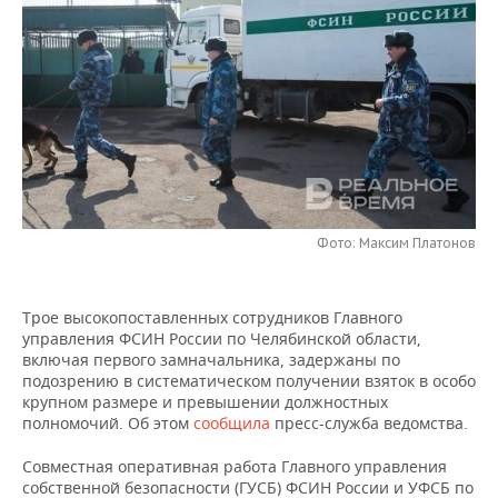
НЕФТЕХИМИЯ
РОЗНИЧНАЯ ТОРГОВЛЯ
НОВОСТИ ТЕХНОЛОГИЙ
МЕРОПРИЯТИЯ
НЕФТЬ
ТРАНСПОРТ
IT
НОВОСТИ МЕРОПРИЯТИЙ
СПОРТ
ОПК
УСЛУГИ
МЕДИА
ВЫЕЗДНАЯ РЕДАКЦИЯ
НОВОСТИ СПОРТА
ОБЩЕСТВО
ЭНЕРГЕТИКА
ТЕЛЕКОММУНИКАЦИИ
БИЗНЕС-БРАНЧИ
ФУТБОЛ
НОВОСТИ ОБЩЕСТВА
ФОТОГАЛЕРЕЯ
ONLINE-КОНФЕРЕНЦИИ
ХОККЕЙ
ВЛАСТЬ
Фото: Максим Платонов
СЮЖЕТЫ
ОТКРЫТАЯ ЛЕКЦИЯ
БАСКЕТБОЛ
ИНФРАСТРУКТУРА
СПРАВОЧНИК
Трое высокопоставленных сотрудников Главного
управления ФСИН России по Челябинской области,
ВОЛЕЙБОЛ
ИСТОРИЯ
СПИСОК ПЕРСОН
ПОЛНАЯ ВЕРСИЯ
включая первого замначальника, задержаны по
подозрению в систематическом получении взяток в особо
КИБЕРСПОРТ
КУЛЬТУРА
СПИСОК КОМПАНИЙ
крупном размере и превышении должностных
полномочий. Об этом
сообщила
пресс-служба ведомства.
ФИГУРНОЕ КАТАНИЕ
МЕДИЦИНА
Совместная оперативная работа Главного управления
собственной безопасности (ГУСБ) ФСИН России и УФСБ по