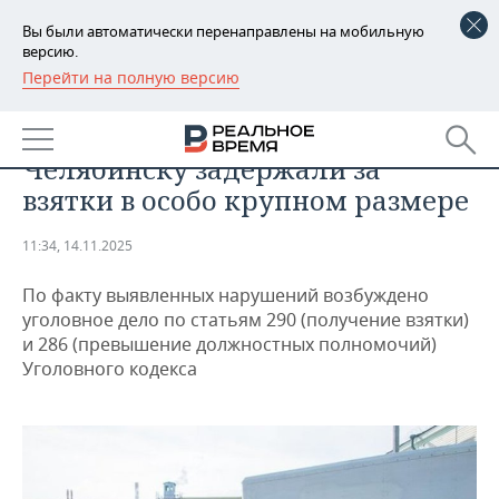
Вы были автоматически перенаправлены на мобильную
версию.
Перейти на полную версию
РЕГИОНЫ
ОБЩЕСТВО
Сотрудников ФСИН по
БАШКОРТОСТАН
НОВОСТИ
Челябинску задержали за
ТАТАРСТАН
АНАЛИТИКА
взятки в особо крупном размере
УДМУРТИЯ
НОВОСТИ АНАЛИТИКИ
ЭКОНОМИКА
11:34, 14.11.2025
ДЕКЛАРАЦИИ О ДОХОДАХ
НОВОСТИ ЭКОНОМИКИ
ПРОМЫШЛЕННОСТЬ
По факту выявленных нарушений возбуждено
уголовное дело по статьям 290 (получение взятки)
КОРОЛИ ГОСЗАКАЗА ПФО
ФИНАНСЫ
НОВОСТИ
НЕДВИЖИМОСТЬ
и 286 (превышение должностных полномочий)
ПРОМЫШЛЕННОСТИ
Уголовного кодекса
ВУЗЫ ТАТАРСТАНА
БАНКИ
НОВОСТИ НЕДВИЖИМОСТИ
АВТО
АГРОПРОМ
КОМУ ПРИНАДЛЕЖАТ
БЮДЖЕТ
НОВОСТИ АВТО
БИЗНЕС
ТОРГОВЫЕ ЦЕНТРЫ
МАШИНОСТРОЕНИЕ
ТАТАРСТАНА
ИНВЕСТИЦИИ
НОВОСТИ БИЗНЕСА
ТЕХНОЛОГИИ