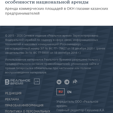
особенности национальной аренды
Аренда коммерческих площадей в ОКН глазами казанских
предпринимателей
© 2015 - 2026 Сетевое издание «Реальное время» Зарегистрировано
Федеральной службой по надзору в сфере связи, информационных
технологий и массовых коммуникаций (Роскомнадзор) –
регистрационный номер ЭЛ № ФС 77 - 79627 от 18 декабря 2020 г. (ранее
свидетельство Эл № ФС 77-59331 от 18 сентября 2014 г.)
Использование материалов Реального Времени разрешено только с
предварительного согласия правообладателей, упоминание сайта и
прямая гиперссылка обязательны при частичном или полном
воспроизведении материалов.
18+
RU
EN
РЕДАКЦИЯ
РЕКЛАМА
Учредитель ООО «Реальное
ПРАВОВАЯ ИНФОРМАЦИЯ
время»
Главный редактор Саушина А.А.
ПОЛИТИКА О ПЕРСОНАЛЬНЫХ