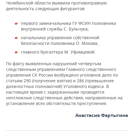
ВОДНЫЕ ВИДЫ СПОРТА
ОБРАЗОВАНИЕ
Челябинской области выявила противоправную
деятельность следующих фигурантов:
ХОККЕЙ С МЯЧОМ
ПРОИСШЕСТВИЯ
первого замначальника ГУ ФСИН полковника
внутренней службы С. Бульчука;
начальника управления собственной
безопасности полковника О. Мохова;
главного бухгалтера М. Уфимцевой.
По факту выявленных нарушений четвертым
следственным управлением Главного следственного
управления СК России возбуждено уголовное дело по
статьям 290 (получение взятки) и 286 (превышение
должностных полномочий) Уголовного кодекса. В
настоящее время с задержанными проводятся
неотложные следственные действия, направленные на
установление всех обстоятельств преступления.
Анастасия Фартыгина