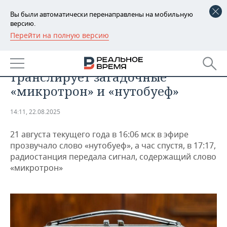
Вы были автоматически перенаправлены на мобильную
версию.
Перейти на полную версию
РЕГИОНЫ
ОБЩЕСТВО
«Радио Судного дня» вновь
БАШКОРТОСТАН
НОВОСТИ
транслирует загадочные
ТАТАРСТАН
АНАЛИТИКА
«микротрон» и «нутобуеф»
УДМУРТИЯ
НОВОСТИ АНАЛИТИКИ
ЭКОНОМИКА
14:11, 22.08.2025
ДЕКЛАРАЦИИ О ДОХОДАХ
НОВОСТИ ЭКОНОМИКИ
ПРОМЫШЛЕННОСТЬ
21 августа текущего года в 16:06 мск в эфире
прозвучало слово «нутобуеф», а час спустя, в 17:17,
КОРОЛИ ГОСЗАКАЗА ПФО
ФИНАНСЫ
НОВОСТИ
НЕДВИЖИМОСТЬ
радиостанция передала сигнал, содержащий слово
ПРОМЫШЛЕННОСТИ
«микротрон»
ВУЗЫ ТАТАРСТАНА
БАНКИ
НОВОСТИ НЕДВИЖИМОСТИ
АВТО
АГРОПРОМ
КОМУ ПРИНАДЛЕЖАТ
БЮДЖЕТ
НОВОСТИ АВТО
БИЗНЕС
ТОРГОВЫЕ ЦЕНТРЫ
МАШИНОСТРОЕНИЕ
ТАТАРСТАНА
ИНВЕСТИЦИИ
НОВОСТИ БИЗНЕСА
ТЕХНОЛОГИИ