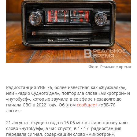
НЕФТЕХИМИЯ
РОЗНИЧНАЯ ТОРГОВЛЯ
НОВОСТИ ТЕХНОЛОГИЙ
МЕРОПРИЯТИЯ
НЕФТЬ
ТРАНСПОРТ
IT
НОВОСТИ МЕРОПРИЯТИЙ
СПОРТ
ОПК
УСЛУГИ
МЕДИА
ВЫЕЗДНАЯ РЕДАКЦИЯ
НОВОСТИ СПОРТА
ОБЩЕСТВО
ЭНЕРГЕТИКА
ТЕЛЕКОММУНИКАЦИИ
БИЗНЕС-БРАНЧИ
ФУТБОЛ
НОВОСТИ ОБЩЕСТВА
ФОТОГАЛЕРЕЯ
ONLINE-КОНФЕРЕНЦИИ
ХОККЕЙ
ВЛАСТЬ
Фото: Реальное время
СЮЖЕТЫ
ОТКРЫТАЯ ЛЕКЦИЯ
БАСКЕТБОЛ
ИНФРАСТРУКТУРА
СПРАВОЧНИК
Радиостанция УВБ-76, более известная как «Жужжалка»,
или «Радио Судного дня», повторила слова «микротрон» и
ВОЛЕЙБОЛ
ИСТОРИЯ
СПИСОК ПЕРСОН
ПОЛНАЯ ВЕРСИЯ
«нутобуеф», которые звучали в ее эфире незадолго до
начала СВО в 2022 году. Об этом
сообщает
«УВБ-76
КИБЕРСПОРТ
КУЛЬТУРА
СПИСОК КОМПАНИЙ
логги».
21 августа текущего года в 16:06 мск в эфире прозвучало
ФИГУРНОЕ КАТАНИЕ
МЕДИЦИНА
слово «нутобуеф», а час спустя, в 17:17, радиостанция
передала сигнал, содержащий слово «микротрон».