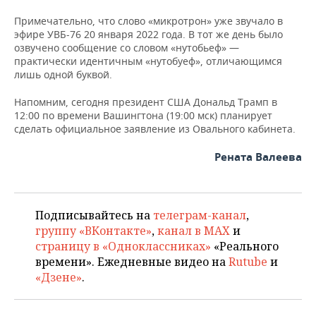
ВОДНЫЕ ВИДЫ СПОРТА
ОБРАЗОВАНИЕ
Примечательно, что слово «микротрон» уже звучало в
эфире УВБ-76 20 января 2022 года. В тот же день было
ХОККЕЙ С МЯЧОМ
ПРОИСШЕСТВИЯ
озвучено сообщение со словом «нутобьеф» —
практически идентичным «нутобуеф», отличающимся
лишь одной буквой.
Напомним, сегодня президент США Дональд Трамп в
12:00 по времени Вашингтона (19:00 мск) планирует
сделать официальное заявление из Овального кабинета.
Рената Валеева
Подписывайтесь на
телеграм-канал
,
группу «ВКонтакте»
,
канал в MAX
и
страницу в «Одноклассниках»
«Реального
времени». Ежедневные видео на
Rutube
и
«Дзене»
.